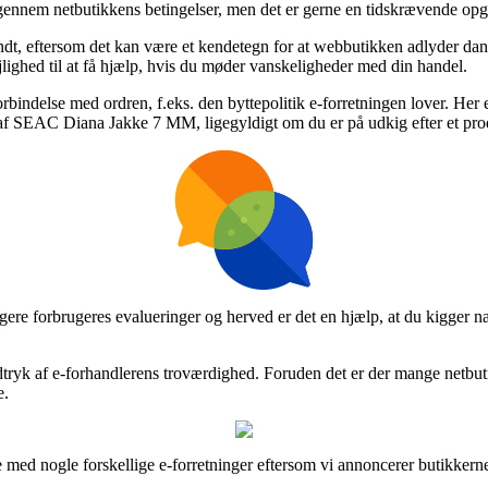
e igennem netbutikkens betingelser, men det er gerne en tidskrævende op
ndt, eftersom det kan være et kendetegn for at webbutikken adlyder dan
jlighed til at få hjælp, hvis du møder vanskeligheder med din handel.
orbindelse med ordren, f.eks. den byttepolitik e-forretningen lover. Her 
af SEAC Diana Jakke 7 MM, ligegyldigt om du er på udkig efter et produ
idligere forbrugeres evalueringer og herved er det en hjælp, at du kigg
tryk af e-forhandlerens troværdighed. Foruden det er der mange netbut
e.
e med nogle forskellige e-forretninger eftersom vi annoncerer butikkern