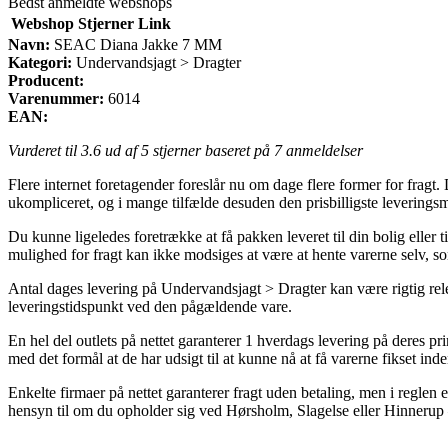
Bedst anmeldte webshops
Webshop
Stjerner
Link
Navn:
SEAC Diana Jakke 7 MM
Kategori:
Undervandsjagt > Dragter
Producent:
Varenummer:
6014
EAN:
Vurderet til
3.6
ud af 5 stjerner baseret på
7
anmeldelser
Flere internet foretagender foreslår nu om dage flere former for fragt.
ukompliceret, og i mange tilfælde desuden den prisbilligste leveri
Du kunne ligeledes foretrække at få pakken leveret til din bolig elle
mulighed for fragt kan ikke modsiges at være at hente varerne selv, s
Antal dages levering på Undervandsjagt > Dragter kan være rigtig releva
leveringstidspunkt ved den pågældende vare.
En hel del outlets på nettet garanterer 1 hverdags levering på deres
med det formål at de har udsigt til at kunne nå at få varerne fikset i
Enkelte firmaer på nettet garanterer fragt uden betaling, men i reglen e
hensyn til om du opholder sig ved Hørsholm, Slagelse eller Hinnerup – v