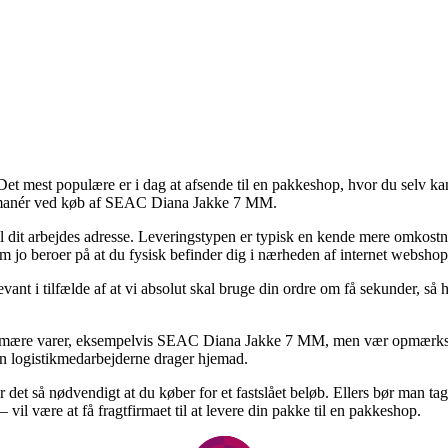
 Det mest populære er i dag at afsende til en pakkeshop, hvor du selv ka
ngsmanér ved køb af SEAC Diana Jakke 7 MM.
r til dit arbejdes adresse. Leveringstypen er typisk en kende mere omk
om jo beroer på at du fysisk befinder dig i nærheden af internet websho
nt i tilfælde af at vi absolut skal bruge din ordre om få sekunder, så he
 primære varer, eksempelvis SEAC Diana Jakke 7 MM, men vær opmærksom 
nden logistikmedarbejderne drager hjemad.
r det så nødvendigt at du køber for et fastslået beløb. Ellers bør man tag
il være at få fragtfirmaet til at levere din pakke til en pakkeshop.