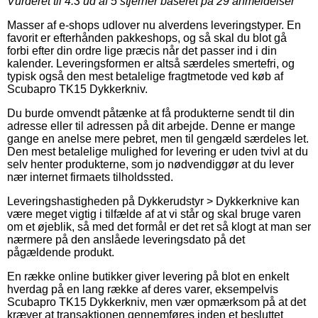
Vurderet til
4.3
ud af 5 stjerner baseret på
29
anmeldelser
Masser af e-shops udlover nu alverdens leveringstyper. En
favorit er efterhånden pakkeshops, og så skal du blot gå
forbi efter din ordre lige præcis når det passer ind i din
kalender. Leveringsformen er altså særdeles smertefri, og
typisk også den mest betalelige fragtmetode ved køb af
Scubapro TK15 Dykkerkniv.
Du burde omvendt påtænke at få produkterne sendt til din
adresse eller til adressen på dit arbejde. Denne er mange
gange en anelse mere pebret, men til gengæld særdeles let.
Den mest betalelige mulighed for levering er uden tvivl at du
selv henter produkterne, som jo nødvendiggør at du lever
nær internet firmaets tilholdssted.
Leveringshastigheden på Dykkerudstyr > Dykkerknive kan
være meget vigtig i tilfælde af at vi står og skal bruge varen
om et øjeblik, så med det formål er det ret så klogt at man ser
nærmere på den anslåede leveringsdato på det
pågældende produkt.
En række online butikker giver levering på blot en enkelt
hverdag på en lang række af deres varer, eksempelvis
Scubapro TK15 Dykkerkniv, men vær opmærksom på at det
kræver at transaktionen gennemføres inden et besluttet