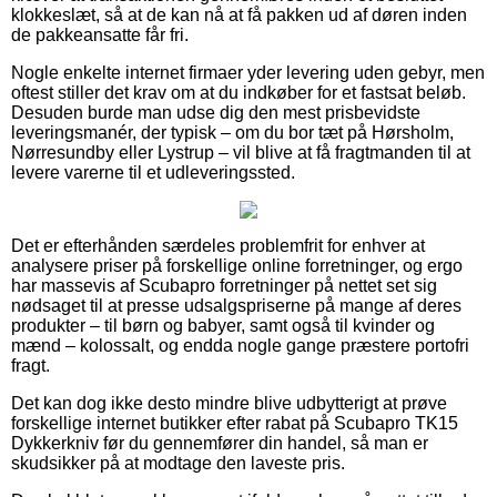
klokkeslæt, så at de kan nå at få pakken ud af døren inden
de pakkeansatte får fri.
Nogle enkelte internet firmaer yder levering uden gebyr, men
oftest stiller det krav om at du indkøber for et fastsat beløb.
Desuden burde man udse dig den mest prisbevidste
leveringsmanér, der typisk – om du bor tæt på Hørsholm,
Nørresundby eller Lystrup – vil blive at få fragtmanden til at
levere varerne til et udleveringssted.
Det er efterhånden særdeles problemfrit for enhver at
analysere priser på forskellige online forretninger, og ergo
har massevis af Scubapro forretninger på nettet set sig
nødsaget til at presse udsalgspriserne på mange af deres
produkter – til børn og babyer, samt også til kvinder og
mænd – kolossalt, og endda nogle gange præstere portofri
fragt.
Det kan dog ikke desto mindre blive udbytterigt at prøve
forskellige internet butikker efter rabat på Scubapro TK15
Dykkerkniv før du gennemfører din handel, så man er
skudsikker på at modtage den laveste pris.