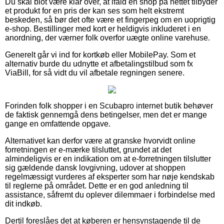
Du skal blot være klar over, at ifald en shop på nettet tilbyder
et produkt for en pris der kan ses som helt ekstremt
beskeden, så bør det ofte være et fingerpeg om en uoprigtig
e-shop. Bestillinger med kort er heldigvis inkluderet i en
anordning, der værner folk overfor uægte online varehuse.
Generelt går vi ind for kortkøb eller MobilePay. Som et
alternativ burde du udnytte et afbetalingstilbud som fx
ViaBill, for så vidt du vil afbetale regningen senere.
Forinden folk shopper i en Scubapro internet butik behøver
de faktisk gennemgå dens betingelser, men det er mange
gange en omfattende opgave.
Alternativet kan derfor være at granske hvorvidt online
forretningen er e-mærke tilsluttet, grundet at det
almindeligvis er en indikation om at e-forretningen tilslutter
sig gældende dansk lovgivning, udover at shoppen
regelmæssigt vurderes af eksperter som har nøje kendskab
til reglerne på området. Dette er en god anledning til
assistance, såfremt du oplever dilemmaer i forbindelse med
dit indkøb.
Dertil foreslåes det at køberen er hensynstagende til de