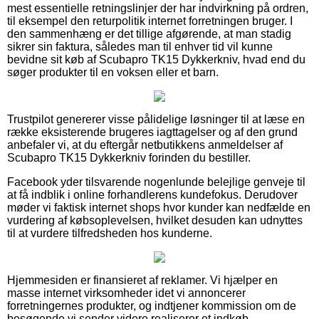
mest essentielle retningslinjer der har indvirkning på ordren,
til eksempel den returpolitik internet forretningen bruger. I
den sammenhæng er det tillige afgørende, at man stadig
sikrer sin faktura, således man til enhver tid vil kunne
bevidne sit køb af Scubapro TK15 Dykkerkniv, hvad end du
søger produkter til en voksen eller et barn.
Trustpilot genererer visse pålidelige løsninger til at læse en
række eksisterende brugeres iagttagelser og af den grund
anbefaler vi, at du eftergår netbutikkens anmeldelser af
Scubapro TK15 Dykkerkniv forinden du bestiller.
Facebook yder tilsvarende nogenlunde belejlige genveje til
at få indblik i online forhandlerens kundefokus. Derudover
møder vi faktisk internet shops hvor kunder kan nedfælde en
vurdering af købsoplevelsen, hvilket desuden kan udnyttes
til at vurdere tilfredsheden hos kunderne.
Hjemmesiden er finansieret af reklamer. Vi hjælper en
masse internet virksomheder idet vi annoncerer
forretningernes produkter, og indtjener kommission om de
besøgende vi sender videre realiserer et indkøb.