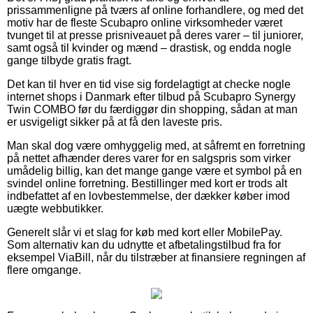
prissammenligne på tværs af online forhandlere, og med det
motiv har de fleste Scubapro online virksomheder været
tvunget til at presse prisniveauet på deres varer – til juniorer,
samt også til kvinder og mænd – drastisk, og endda nogle
gange tilbyde gratis fragt.
Det kan til hver en tid vise sig fordelagtigt at checke nogle
internet shops i Danmark efter tilbud på Scubapro Synergy
Twin COMBO før du færdiggør din shopping, sådan at man
er usvigeligt sikker på at få den laveste pris.
Man skal dog være omhyggelig med, at såfremt en forretning
på nettet afhænder deres varer for en salgspris som virker
umådelig billig, kan det mange gange være et symbol på en
svindel online forretning. Bestillinger med kort er trods alt
indbefattet af en lovbestemmelse, der dækker køber imod
uægte webbutikker.
Generelt slår vi et slag for køb med kort eller MobilePay.
Som alternativ kan du udnytte et afbetalingstilbud fra for
eksempel ViaBill, når du tilstræber at finansiere regningen af
flere omgange.