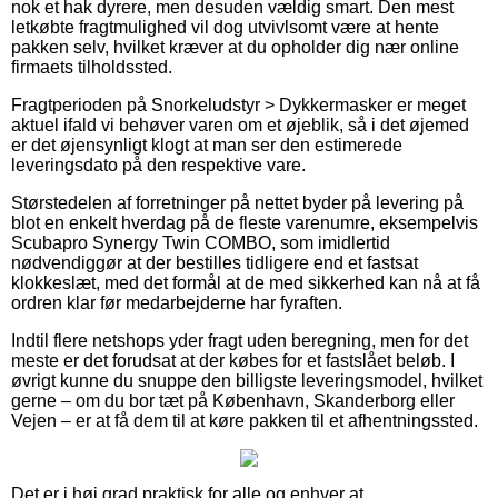
nok et hak dyrere, men desuden vældig smart. Den mest
letkøbte fragtmulighed vil dog utvivlsomt være at hente
pakken selv, hvilket kræver at du opholder dig nær online
firmaets tilholdssted.
Fragtperioden på Snorkeludstyr > Dykkermasker er meget
aktuel ifald vi behøver varen om et øjeblik, så i det øjemed
er det øjensynligt klogt at man ser den estimerede
leveringsdato på den respektive vare.
Størstedelen af forretninger på nettet byder på levering på
blot en enkelt hverdag på de fleste varenumre, eksempelvis
Scubapro Synergy Twin COMBO, som imidlertid
nødvendiggør at der bestilles tidligere end et fastsat
klokkeslæt, med det formål at de med sikkerhed kan nå at få
ordren klar før medarbejderne har fyraften.
Indtil flere netshops yder fragt uden beregning, men for det
meste er det forudsat at der købes for et fastslået beløb. I
øvrigt kunne du snuppe den billigste leveringsmodel, hvilket
gerne – om du bor tæt på København, Skanderborg eller
Vejen – er at få dem til at køre pakken til et afhentningssted.
Det er i høj grad praktisk for alle og enhver at