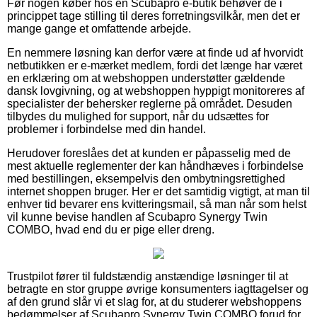
Før nogen køber hos en Scubapro e-butik behøver de i
princippet tage stilling til deres forretningsvilkår, men det er
mange gange et omfattende arbejde.
En nemmere løsning kan derfor være at finde ud af hvorvidt
netbutikken er e-mærket medlem, fordi det længe har været
en erklæring om at webshoppen understøtter gældende
dansk lovgivning, og at webshoppen hyppigt monitoreres af
specialister der behersker reglerne på området. Desuden
tilbydes du mulighed for support, når du udsættes for
problemer i forbindelse med din handel.
Herudover foreslåes det at kunden er påpasselig med de
mest aktuelle reglementer der kan håndhæves i forbindelse
med bestillingen, eksempelvis den ombytningsrettighed
internet shoppen bruger. Her er det samtidig vigtigt, at man til
enhver tid bevarer ens kvitteringsmail, så man når som helst
vil kunne bevise handlen af Scubapro Synergy Twin
COMBO, hvad end du er pige eller dreng.
Trustpilot fører til fuldstændig anstændige løsninger til at
betragte en stor gruppe øvrige konsumenters iagttagelser og
af den grund slår vi et slag for, at du studerer webshoppens
bedømmelser af Scubapro Synergy Twin COMBO forud for