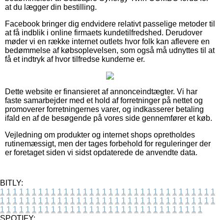
at du lægger din bestilling.
Facebook bringer dig endvidere relativt passelige metoder til
at få indblik i online firmaets kundetilfredshed. Derudover
møder vi en række internet outlets hvor folk kan aflevere en
bedømmelse af købsoplevelsen, som også må udnyttes til at
få et indtryk af hvor tilfredse kunderne er.
Dette website er finansieret af annonceindtægter. Vi har
faste samarbejder med et hold af forretninger på nettet og
promoverer forretningernes varer, og indkasserer betaling
ifald en af de besøgende på vores side gennemfører et køb.
Vejledning om produkter og internet shops opretholdes
rutinemæssigt, men der tages forbehold for reguleringer der
er foretaget siden vi sidst opdaterede de anvendte data.
BITLY:
1
1
1
1
1
1
1
1
1
1
1
1
1
1
1
1
1
1
1
1
1
1
1
1
1
1
1
1
1
1
1
1
1
1
1
1
1
1
1
1
1
1
1
1
1
1
1
1
1
1
1
1
1
1
1
1
1
1
1
1
1
1
1
1
1
1
1
1
1
1
1
1
1
1
1
1
1
1
1
1
1
1
1
1
1
1
1
1
1
1
1
1
1
1
1
1
1
1
1
1
SPOTIFY: