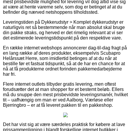
mest prisbevidste mulighed for levering vil dog altid vise sig
at være at hente varerne selv, som dog er betinget af at du
befinder dig nærved netshoppens tilholdssted.
Leveringstiden på Dykkerudstyr > Komplet dykkerudstyr er
naturligvis ret så bestemmende når man absolut skal bruge
din pakke straks, og herved er det rimelig relevant at vi ser
det estimerede leveringstidspunkt på den respektive vare.
En række internet webshops annoncerer dag-til-dag fragt på
en lang række af deres produkter, eksempelvis Scubapro
Helårssæt Herre, som imidlertid betinges af at du når at
bestille før et fastsat tidspunkt, så at de har en chance for at
nå at få produkterne ordnet forinden pakkemedarbejderne
har fri.
Flere internet outlets tilbyder gratis levering, men oftest
forudsætter det at man shopper for et bestemt beløb. Ellers
må du snuppe den mest prisbevidste leveringsmanér, hvilket
tit – uafhængig om man er ved Aalborg, Værløse eller
Bjerringbro – er at få leveret pakken til en pakkeshop.
Det har vist sig at være særdeles praktisk for købere at lave
prissammenligning i blandt forskellige internet butikker i