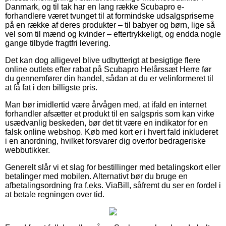
Danmark, og til tak har en lang række Scubapro e-
forhandlere været tvunget til at formindske udsalgspriserne
på en række af deres produkter – til babyer og børn, lige så
vel som til mænd og kvinder – eftertrykkeligt, og endda nogle
gange tilbyde fragtfri levering.
Det kan dog alligevel blive udbytterigt at besigtige flere
online outlets efter rabat på Scubapro Helårssæt Herre før
du gennemfører din handel, sådan at du er velinformeret til
at få fat i den billigste pris.
Man bør imidlertid være årvågen med, at ifald en internet
forhandler afsætter et produkt til en salgspris som kan virke
usædvanlig beskeden, bør det tit være en indikator for en
falsk online webshop. Køb med kort er i hvert fald inkluderet
i en anordning, hvilket forsvarer dig overfor bedrageriske
webbutikker.
Generelt slår vi et slag for bestillinger med betalingskort eller
betalinger med mobilen. Alternativt bør du bruge en
afbetalingsordning fra f.eks. ViaBill, såfremt du ser en fordel i
at betale regningen over tid.