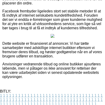
placerer din ordre.
Facebook frembyder ligeledes stort set stabile metoder til at
få indtryk af internet selskabets kundetilfredshed. Foruden
det ser vi endda e-forretninger som giver kunderne mulighed
for at ytre en kritik af virksomhedens service, som lige så vel
bør tages i brug til at få et indtryk af kundernes tilfredshed.
Dette website er finansieret af annoncer. Vi har tætte
samarbejder med adskillige internet butikker eftersom vi
fremviser deres tilbud, og høster godtgørelse når en af vores
brugere udfører en transaktion.
Anvisninger vedrørende tilbud og online butikker ajourføres
løbende, men vi påtager os ikke ansvaret for rettelser der
kan være udarbejdet siden vi senest opdaterede websitets
oplysninger.
BITLY:
1
1
1
1
1
1
1
1
1
1
1
1
1
1
1
1
1
1
1
1
1
1
1
1
1
1
1
1
1
1
1
1
1
1
1
1
1
1
1
1
1
1
1
1
1
1
1
1
1
1
1
1
1
1
1
1
1
1
1
1
1
1
1
1
1
1
1
1
1
1
1
1
1
1
1
1
1
1
1
1
1
1
1
1
1
1
1
1
1
1
1
1
1
1
1
1
1
1
1
1