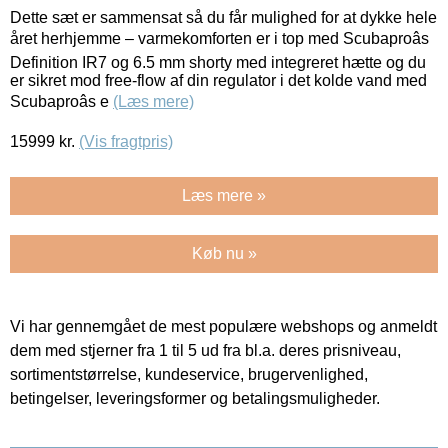
Dette sæt er sammensat så du får mulighed for at dykke hele
året herhjemme – varmekomforten er i top med Scubaproâs
Definition IR7 og 6.5 mm shorty med integreret hætte og du
er sikret mod free-flow af din regulator i det kolde vand med
Scubaproâs e
(Læs mere)
15999
kr.
(Vis fragtpris)
Læs mere »
Køb nu »
Vi har gennemgået de mest populære webshops og anmeldt
dem med stjerner fra 1 til 5 ud fra bl.a. deres prisniveau,
sortimentstørrelse, kundeservice, brugervenlighed,
betingelser, leveringsformer og betalingsmuligheder.