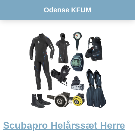
Odense KFUM
Scubapro Helårssæt Herre