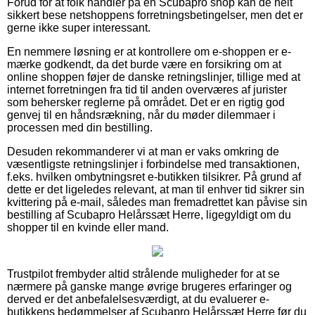
Forud for at folk handler på en Scubapro shop kan de helt
sikkert bese netshoppens forretningsbetingelser, men det er
gerne ikke super interessant.
En nemmere løsning er at kontrollere om e-shoppen er e-
mærke godkendt, da det burde være en forsikring om at
online shoppen føjer de danske retningslinjer, tillige med at
internet forretningen fra tid til anden overværes af jurister
som behersker reglerne på området. Det er en rigtig god
genvej til en håndsrækning, når du møder dilemmaer i
processen med din bestilling.
Desuden rekommanderer vi at man er vaks omkring de
væsentligste retningslinjer i forbindelse med transaktionen,
f.eks. hvilken ombytningsret e-butikken tilsikrer. På grund af
dette er det ligeledes relevant, at man til enhver tid sikrer sin
kvittering på e-mail, således man fremadrettet kan påvise sin
bestilling af Scubapro Helårssæt Herre, ligegyldigt om du
shopper til en kvinde eller mand.
Trustpilot frembyder altid strålende muligheder for at se
nærmere på ganske mange øvrige brugeres erfaringer og
derved er det anbefalelsesværdigt, at du evaluerer e-
butikkens bedømmelser af Scubapro Helårssæt Herre før du