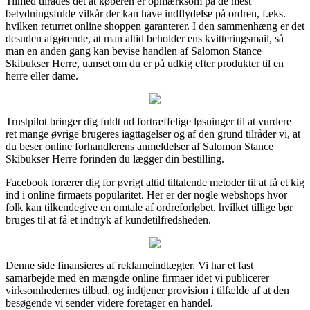
Tilmed tilrådes det at køberen er opmærksom på de mest
betydningsfulde vilkår der kan have indflydelse på ordren, f.eks.
hvilken returret online shoppen garanterer. I den sammenhæng er det
desuden afgørende, at man altid beholder ens kvitteringsmail, så
man en anden gang kan bevise handlen af Salomon Stance
Skibukser Herre, uanset om du er på udkig efter produkter til en
herre eller dame.
Trustpilot bringer dig fuldt ud fortræffelige løsninger til at vurdere
ret mange øvrige brugeres iagttagelser og af den grund tilråder vi, at
du beser online forhandlerens anmeldelser af Salomon Stance
Skibukser Herre forinden du lægger din bestilling.
Facebook forærer dig for øvrigt altid tiltalende metoder til at få et kig
ind i online firmaets popularitet. Her er der nogle webshops hvor
folk kan tilkendegive en omtale af ordreforløbet, hvilket tillige bør
bruges til at få et indtryk af kundetilfredsheden.
Denne side finansieres af reklameindtægter. Vi har et fast
samarbejde med en mængde online firmaer idet vi publicerer
virksomhedernes tilbud, og indtjener provision i tilfælde af at den
besøgende vi sender videre foretager en handel.