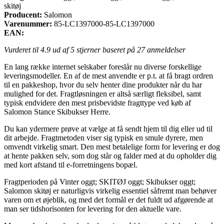
skitøj
Producent:
Salomon
Varenummer:
85-LC1397000-85-LC1397000
EAN:
Vurderet til
4.9
ud af 5 stjerner baseret på
27
anmeldelser
En lang række internet selskaber foreslår nu diverse forskellige
leveringsmodeller. En af de mest anvendte er p.t. at få bragt ordren
til en pakkeshop, hvor du selv henter dine produkter når du har
mulighed for det. Fragtløsningen er altså særligt fleksibel, samt
typisk endvidere den mest prisbevidste fragttype ved køb af
Salomon Stance Skibukser Herre.
Du kan ydermere prøve at vælge at få sendt hjem til dig eller ud til
dit arbejde. Fragtmetoden viser sig typisk en smule dyrere, men
omvendt virkelig smart. Den mest betalelige form for levering er dog
at hente pakken selv, som dog står og falder med at du opholder dig
med kort afstand til e-forretningens bopæl.
Fragtperioden på Vinter oggt; SKITØJ oggt; Skibukser oggt;
Salomon skitøj er naturligvis virkelig essentiel såfremt man behøver
varen om et øjeblik, og med det formål er det fuldt ud afgørende at
man ser tidshorisonten for levering for den aktuelle vare.