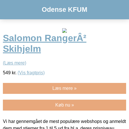
Odense KFUM
Salomon RangerÂ²
Skihjelm
(Læs mere)
549
kr.
(Vis fragtpris)
Læs mere »
Køb nu »
Vi har gennemgået de mest populære webshops og anmeldt
dem med stjerner fra 1 til 5 ud fra bl.a. deres prisniveau,