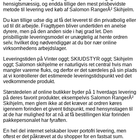
hensigtsmæssig, og endda tillige den mest prisbevidste
metode til levering ved køb af Salomon RangerÂ² Skihjelm.
Du kan tillige udse dig at få det leveret til din privatbolig eller
ud til dit arbejde. Fragttypen bliver undertiden en anelse
dyrere, men på den anden side i høj grad let. Den
prisbilligste leveringsmodel er unægtelig at hente ordren
selv, hvilket dog nødvendiggør at du bor nær online
virksomhedens arbejdslager.
Leveringstiden på Vinter oggt; SKIUDSTYR oggt; Skihjelm
oggt; Salomon skihjelme er naturligvis ret central hvis man
mangler varerne fluks, og derfor er det særdeles på sin plads
at vi kontrollerer det estimerede leveringstidspunkt ved det
vedkommende produkt.
Størstedelen af online butikker byder på 1 hverdags levering
på deres favorit produkter, eksempelvis Salomon RangerÂ²
Skihjelm, men glem ikke at det kræver at ordren køres
igennem forinden et givent tidspunkt, med hensynstagen til
at de har mulighed for at nå at få bestillingen klar forinden
pakkepersonalet har fyraften.
En hel del internet selskaber lover portofri levering, men
oftest er det påkrævet at du shopper for en fastsat sum.