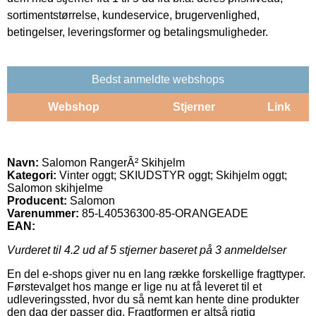
sortimentstørrelse, kundeservice, brugervenlighed,
betingelser, leveringsformer og betalingsmuligheder.
Bedst anmeldte webshops
Webshop
Stjerner
Link
Navn:
Salomon RangerÂ² Skihjelm
Kategori:
Vinter oggt; SKIUDSTYR oggt; Skihjelm oggt;
Salomon skihjelme
Producent:
Salomon
Varenummer:
85-L40536300-85-ORANGEADE
EAN:
Vurderet til
4.2
ud af 5 stjerner baseret på
3
anmeldelser
En del e-shops giver nu en lang række forskellige fragttyper.
Førstevalget hos mange er lige nu at få leveret til et
udleveringssted, hvor du så nemt kan hente dine produkter
den dag der passer dig. Fragtformen er altså rigtig