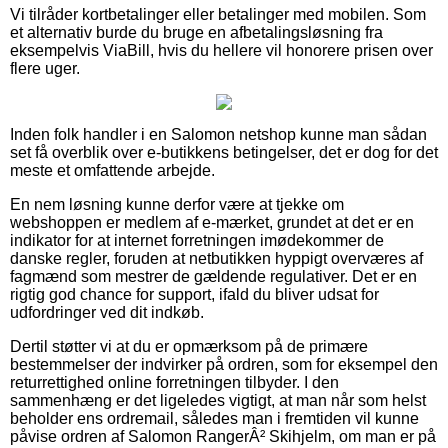
Vi tilråder kortbetalinger eller betalinger med mobilen. Som
et alternativ burde du bruge en afbetalingsløsning fra
eksempelvis ViaBill, hvis du hellere vil honorere prisen over
flere uger.
Inden folk handler i en Salomon netshop kunne man sådan
set få overblik over e-butikkens betingelser, det er dog for det
meste et omfattende arbejde.
En nem løsning kunne derfor være at tjekke om
webshoppen er medlem af e-mærket, grundet at det er en
indikator for at internet forretningen imødekommer de
danske regler, foruden at netbutikken hyppigt overværes af
fagmænd som mestrer de gældende regulativer. Det er en
rigtig god chance for support, ifald du bliver udsat for
udfordringer ved dit indkøb.
Dertil støtter vi at du er opmærksom på de primære
bestemmelser der indvirker på ordren, som for eksempel den
returrettighed online forretningen tilbyder. I den
sammenhæng er det ligeledes vigtigt, at man når som helst
beholder ens ordremail, således man i fremtiden vil kunne
påvise ordren af Salomon RangerÂ² Skihjelm, om man er på