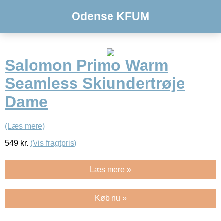
Odense KFUM
Salomon Primo Warm
Seamless Skiundertrøje
Dame
(Læs mere)
549
kr.
(Vis fragtpris)
Læs mere »
Køb nu »