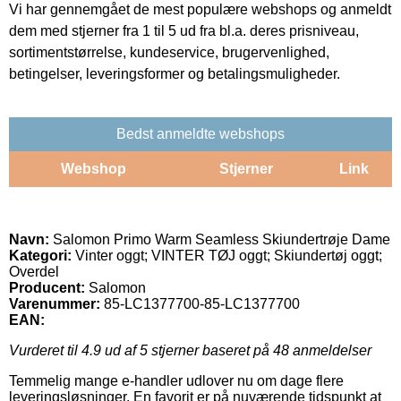
Vi har gennemgået de mest populære webshops og anmeldt
dem med stjerner fra 1 til 5 ud fra bl.a. deres prisniveau,
sortimentstørrelse, kundeservice, brugervenlighed,
betingelser, leveringsformer og betalingsmuligheder.
Bedst anmeldte webshops
Webshop
Stjerner
Link
Navn:
Salomon Primo Warm Seamless Skiundertrøje Dame
Kategori:
Vinter oggt; VINTER TØJ oggt; Skiundertøj oggt;
Overdel
Producent:
Salomon
Varenummer:
85-LC1377700-85-LC1377700
EAN:
Vurderet til
4.9
ud af 5 stjerner baseret på
48
anmeldelser
Temmelig mange e-handler udlover nu om dage flere
leveringsløsninger. En favorit er på nuværende tidspunkt at