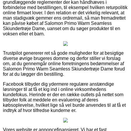
grundlæggende reglementer der kan håndhæves i
forbindelse med bestillingen, til eksempel hvilken returpolitik
online firmaet lover. I den relation er det virkelig relevant, at
man stadigvæk gemmer ens ordremail, så man fremadrettet
kan påvise købet af Salomon Primo Warm Seamless
Skiundertrøje Dame, uanset om du søger produkter til en
voksen eller et barn.
Trustpilot genererer ret så gode muligheder for at besigtige
diverse øvrige brugeres domme og derfor stiller vi forslag
om, at du gennemgår online forretningens bedømmelser af
Salomon Primo Warm Seamless Skiundertrøje Dame forud
for at du lægger din bestilling.
Facebook tilbyder dig ydermere regulære anstændige
løsninger til at få et kig ind i online virksomhedens
kundefokus. Herinde er der en række outlets på nettet som
tilbyder folk at meddele en evaluering af deres
købsoplevelse, hvilket lige så vel burde anvendes til at få et
indtryk af hvor tilfredse kunderne er.
Vores website er annoncefinansieret. Vi har et fast