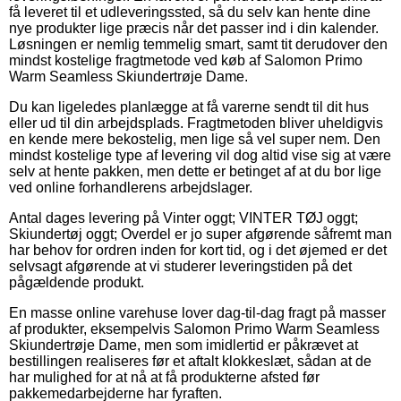
få leveret til et udleveringssted, så du selv kan hente dine
nye produkter lige præcis når det passer ind i din kalender.
Løsningen er nemlig temmelig smart, samt tit derudover den
mindst kostelige fragtmetode ved køb af Salomon Primo
Warm Seamless Skiundertrøje Dame.
Du kan ligeledes planlægge at få varerne sendt til dit hus
eller ud til din arbejdsplads. Fragtmetoden bliver uheldigvis
en kende mere bekostelig, men lige så vel super nem. Den
mindst kostelige type af levering vil dog altid vise sig at være
selv at hente pakken, men dette er betinget af at du bor lige
ved online forhandlerens arbejdslager.
Antal dages levering på Vinter oggt; VINTER TØJ oggt;
Skiundertøj oggt; Overdel er jo super afgørende såfremt man
har behov for ordren inden for kort tid, og i det øjemed er det
selvsagt afgørende at vi studerer leveringstiden på det
pågældende produkt.
En masse online varehuse lover dag-til-dag fragt på masser
af produkter, eksempelvis Salomon Primo Warm Seamless
Skiundertrøje Dame, men som imidlertid er påkrævet at
bestillingen realiseres før et aftalt klokkeslæt, sådan at de
har mulighed for at nå at få produkterne afsted før
pakkemedarbejderne har fyraften.