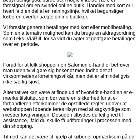
faresignal om en svindel online butik. Handler med kort er i
hvert fald en del af en retningslinje, hvilket begunstiger
køberen overfor uægte online butikker.
Vi foreslår generelt betalinger med kort eller mobilbetaling.
Som en alternativ mulighed kan du bruge en afdragsordning
som f.eks. ViaBill, for så vidt du agter at godtgøre betalingen
over en periode.
Forud for at folk shopper i en Salomon e-handler behøver
man uden tvivl gøre sig bekendt med indholdet af
virksomhedens forretningsvilkår, men det er almindeligvis
ikke særlig sjovt.
Alternativet kan være at finde ud af hvorvidt e-handlen er e-
mærke tilsluttet, som bør være en sikkerhed for at e-
forhandleren efterkommer de opstillede regler, udover at
webshoppen løbende føres tilsyn med af sagkyndige som
mestrer lovgivningen. Desuden tilbydes du lejlighed til
assistance, ifald du skulle få udfordringer i processen med
din shopping.
Tilmed kan det være til hjælp at køber er opmærksom på de