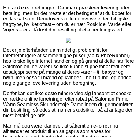
En række e-forretninger i Danmark præsterer levering uden
betaling, men for det meste er det betinget af at du køber for
en fastsat sum. Derudover skulle du overveje den billigste
fragttype, hvilket oftest – om du er nær Roskilde, Varde eller
Vojens – er at få kørt din bestilling til et afhentningssted.
Det er jo efterhånden ualmindeligt problemfrit for
internetbrugere at sammenligne priser (via fx PriceRunner)
hos forskellige internet handler, og på grund af dette har flere
Salomon online varehuse ikke kunne slippe for at reducere
udsalgspriserne på mange af deres varer – til babyer og
børn, men også til mænd og kvinder – helt i bund, og endda
nogle gange love levering uden beregning.
Derfor kan det ikke desto mindre vise sig lønsomt at checke
en række online forretninger efter rabat på Salomon Primo
Warm Seamless Skiundertrøje Dame inden du gennemfører
din bestilling, således at man er skudsikker på at antage den
mest betalelige pris.
Man må dog være klar over, at såfremt en e-forretning
afhænder et produkt til en salgspris som anses for
besynderligt god, burde det i nogle tilfælde være et