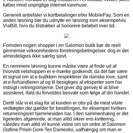
køber imod uoprigtige internet varehuse.
Generelt anbefaler vi kortbetalinger eller MobilePay. Som en
anden løsning bør du udnytte en løsning som eksempelvis
ViaBill, hvis du tilstræber at honorere beløbet over tid.
Forinden nogen shopper i en Salomon butik bør de reelt
gennemse virksomhedens forretningsbetingelser, dog er det
almindeligvis ikke særlig sjovt.
En nemmere løsning kunne måske være at finde ud af
hvorvidt netshoppen er e-mærke godkendt, da det bør være
et signal om at e-butikken respekterer de danske love, samt
at e-forhandleren af og til besigtiges af eksperter som har
indsigt i retningslinjerne. Det giver dig genvej til at blive
assisteret, ifald du forvoldes besvær som følge af din handel.
Dertil slår vi et slag for at kunden er obs på de mest vitale
vedtægter der gælder for bestillingen, for eksempel hvilken
returneringsret hjemmesiden har. I den sammenhæng er det
ligeledes afgørende, at man altid sikrer ens kvittering,
således man altid vil kunne vidne om sin ordre af Salomon
Outline Prism Gore-Tex Damesko, uafhængig om man er