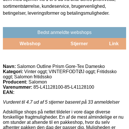
sortimentstørrelse, kundeservice, brugervenlighed,
betingelser, leveringsformer og betalingsmuligheder.
Bedst anmeldte webshops
Webshop
Stjerner
Link
Navn:
Salomon Outline Prism Gore-Tex Damesko
Kategori:
Vinter oggt; VINTERFODTØJ oggt; Fritidssko
oggt; Salomon fritidssko
Producent:
Salomon
Varenummer:
85-L41128100-85-L41128100
EAN:
Vurderet til
4.7
ud af 5 stjerner baseret på
33
anmeldelser
Adskillige shops på nettet tildeler i vore dage diverse
forskellige fragtmuligheder. En af de mest almindelige er nu
om stunder at afsende til en pakkeshop, hvor du selv
afhenter pakken den dag der passer dig. Muligheden er