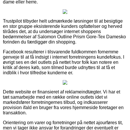
dame eller herre.
Trustpilot tilbyder helt udmærkede løsninger til at besigtige
en stor gruppe eksisterende kunders opfattelser og herved
tilrådes det, at du undersøger internet shoppens
bedømmelser af Salomon Outline Prism Gore-Tex Damesko
forinden du færdiggør din shopping.
Facebook resulterer i tilsvarende fuldkommen fornemme
genveje til at få indsigt i internet forretningens kundefokus. I
øvrigt ses en del outlets på nettet hvor folk kan notere en
kritik af deres køb, som tilmed burde udnyttes til at få et
indblik i hvor tilfredse kunderne er.
Dette website er finansieret af reklameindtægter. Vi har et
tæt samarbejde med en række online outlets idet vi
markedsfører forretningernes tilbud, og indkasserer
provision ifald en bruger fra vores hjemmeside foretager en
transaktion.
Orientering om varer og forretninger på nettet ajourføres tit,
men vi tager ikke ansvar for forandringer der eventuelt er