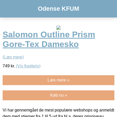
Odense KFUM
Salomon Outline Prism
Gore-Tex Damesko
(Læs mere)
749
kr.
(Vis fragtpris)
Læs mere »
Køb nu »
Vi har gennemgået de mest populære webshops og anmeldt
dem med stjerner fra 1 til 5 ud fra bl.a. deres prisniveau,