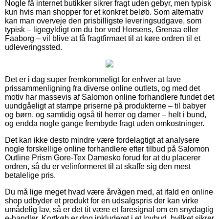
Nogle få internet butikker sikrer fragt uden gebyr, men typisk
kun hvis man shopper for et konkret beløb. Som alternativ
kan man overveje den prisbilligste leveringsudgave, som
typisk – ligegyldigt om du bor ved Horsens, Grenaa eller
Faaborg – vil blive at få fragtfirmaet til at køre ordren til et
udleveringssted.
Det er i dag super fremkommeligt for enhver at lave
prissammenligning fra diverse online outlets, og med det
motiv har massevis af Salomon online forhandlere fundet det
uundgåeligt at stampe priserne på produkterne – til babyer
og børn, og samtidig også til herrer og damer – helt i bund,
og endda nogle gange frembyde fragt uden omkostninger.
Det kan ikke desto mindre være fordelagtigt at analysere
nogle forskellige online forhandlere efter tilbud på Salomon
Outline Prism Gore-Tex Damesko forud for at du placerer
ordren, så du er velinformeret til at skaffe sig den mest
betalelige pris.
Du må lige meget hvad være årvågen med, at ifald en online
shop udbyder et produkt for en udsalgspris der kan virke
umådelig lav, så er det tit være et faresignal om en snydagtig
e-handler. Kortkøb er dog inkluderet i et lovbud, hvilket sikrer