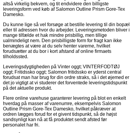
altså virkelig bekvem, og tit endvidere den billigste
leveringsform ved køb af Salomon Outline Prism Gore-Tex
Damesko.
Du kunne lige så vel forsøge at bestille levering til din bopæl
eller til adressen hvor du arbejder. Leveringsmetoden bliver i
mange tilfælde et hak mindre prisbillig, men tillige
ualmindeligt nem. Den prisbilligste form for fragt kan ikke
benægtes at være at du selv henter varerne, hvilket
forudsætter at du bor i kort afstand af online firmaets
tilholdssted.
Leveringsdygtigheden på Vinter oggt; VINTERFODTØJ
oggt; Fritidssko oggt; Salomon fritidssko er yderst central
forudsat man har brug for din ordre straks, så i det øjemed er
det jo vigtigt at vi studerer det forventede leveringstidspunkt
på det aktuelle produkt.
Flere online varehuse garanterer levering på blot en enkelt
hverdag på masser af varenumre, eksempelvis Salomon
Outline Prism Gore-Tex Damesko, hvilket påkræver at
ordren lægges forud for et givent tidspunkt, så de højst
sandsynligt kan nå at få produktet sendt afsted før
personalet har fri.