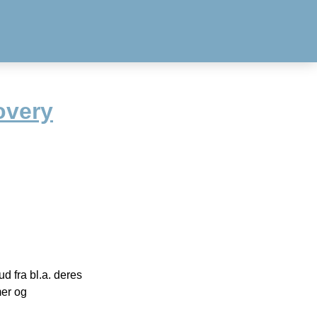
overy
 fra bl.a. deres
mer og