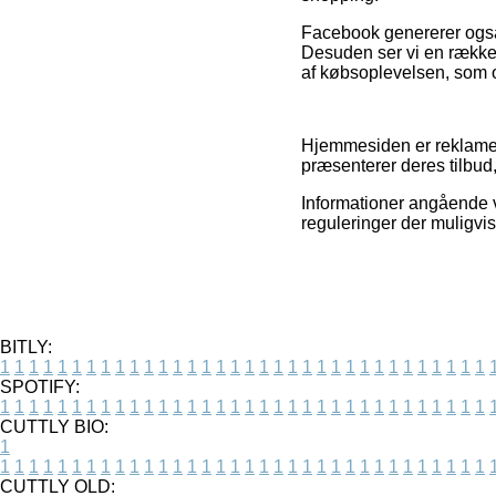
Facebook genererer også 
Desuden ser vi en række
af købsoplevelsen, som o
Hjemmesiden er reklamefi
præsenterer deres tilbud
Informationer angående v
reguleringer der muligvis
BITLY:
1
1
1
1
1
1
1
1
1
1
1
1
1
1
1
1
1
1
1
1
1
1
1
1
1
1
1
1
1
1
1
1
1
1
SPOTIFY:
1
1
1
1
1
1
1
1
1
1
1
1
1
1
1
1
1
1
1
1
1
1
1
1
1
1
1
1
1
1
1
1
1
1
CUTTLY BIO:
1
1
1
1
1
1
1
1
1
1
1
1
1
1
1
1
1
1
1
1
1
1
1
1
1
1
1
1
1
1
1
1
1
1
1
CUTTLY OLD: