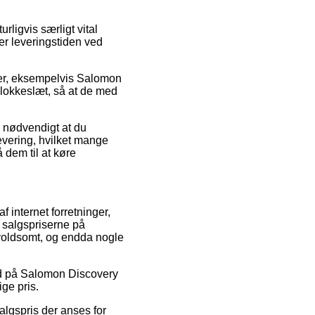
ligvis særligt vital
ser leveringstiden ved
kter, eksempelvis Salomon
klokkeslæt, så at de med
å nødvendigt at du
evering, hvilket mange
 dem til at køre
 internet forretninger,
e salgspriserne på
– voldsomt, og endda nogle
bud på Salomon Discovery
ge pris.
algspris der anses for