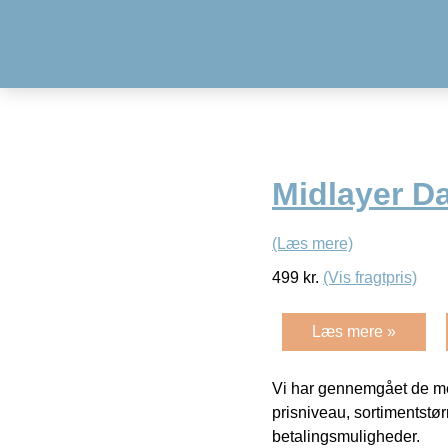
Midlayer D
(Læs mere)
499
kr.
(Vis fragtpris)
Læs mere »
Vi har gennemgået de mes
prisniveau, sortimentstø
betalingsmuligheder.