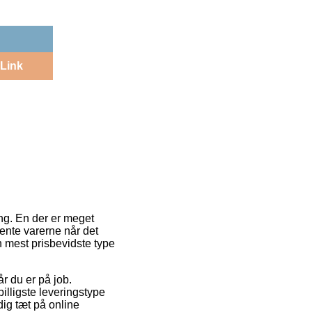
Link
ing. En der er meget
hente varerne når det
 mest prisbevidste type
år du er på job.
illigste leveringstype
ig tæt på online