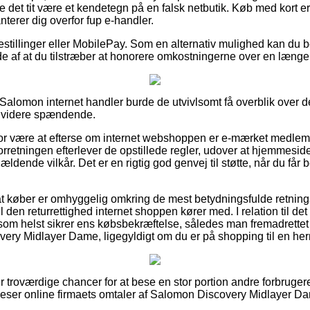
 det tit være et kendetegn på en falsk netbutik. Køb med kort er
anterer dig overfor fup e-handler.
bestillinger eller MobilePay. Som en alternativ mulighed kan du b
lde af at du tilstræber at honorere omkostningerne over en længe
alomon internet handler burde de utvivlsomt få overblik over der
e videre spændende.
for være at efterse om internet webshoppen er e-mærket medlem
forretningen efterlever de opstillede regler, udover at hjemmesi
ldende vilkår. Det er en rigtig god genvej til støtte, når du få
 at køber er omhyggelig omkring de mest betydningsfulde retnings
 den returrettighed internet shoppen kører med. I relation til det 
 som helst sikrer ens købsbekræftelse, således man fremadrette
ery Midlayer Dame, ligegyldigt om du er på shopping til en her
r troværdige chancer for at bese en stor portion andre forbruger
 beser online firmaets omtaler af Salomon Discovery Midlayer Da