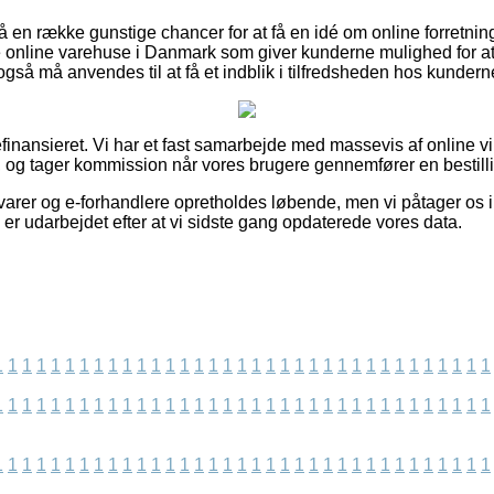
en række gunstige chancer for at få en idé om online forretnin
 online varehuse i Danmark som giver kunderne mulighed for 
gså må anvendes til at få et indblik i tilfredsheden hos kundern
nansieret. Vi har et fast samarbejde med massevis af online v
, og tager kommission når vores brugere gennemfører en bestill
arer og e-forhandlere opretholdes løbende, men vi påtager os in
 er udarbejdet efter at vi sidste gang opdaterede vores data.
1
1
1
1
1
1
1
1
1
1
1
1
1
1
1
1
1
1
1
1
1
1
1
1
1
1
1
1
1
1
1
1
1
1
1
1
1
1
1
1
1
1
1
1
1
1
1
1
1
1
1
1
1
1
1
1
1
1
1
1
1
1
1
1
1
1
1
1
1
1
1
1
1
1
1
1
1
1
1
1
1
1
1
1
1
1
1
1
1
1
1
1
1
1
1
1
1
1
1
1
1
1
1
1
1