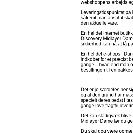
webshoppens arbejdslag
Leveringstidspunktet på 
såfremt man absolut skal 
den aktuelle vare.
En hel del internet buti
Discovery Midlayer Dame,
sikkerhed kan nå at få pa
En hel del e-shops i Dan
indkøber for et præcist 
gange – hvad end man opho
bestillingen til en pakke
Det er jo særdeles hensig
og af den grund har mass
specielt deres bedst i te
gange love fragtfri leveri
Det kan stadigvæk blive 
Midlayer Dame før du gen
Du skal dog være opmærks