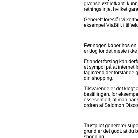
grænseløst letkøbt, kunne
retningslinje, hvilket gar
Generelt foreslår vi kort
eksempel ViaBill, i tilfæ
Før nogen køber hos en S
er dog for det meste ikk
Et andet forslag kan der
et sympol på at internet 
fagmænd der forstår de gæ
din shopping.
Tilsvarende er det klogt
bestillingen, for eksempel
essesentielt, at man når
ordren af Salomon Discov
Trustpilot genererer supe
grund er det godt, at du
shopping.