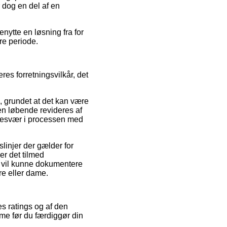
 dog en del af en
enytte en løsning fra for
re periode.
es forretningsvilkår, det
, grundet at det kan være
den løbende revideres af
r besvær i processen med
linjer der gælder for
er det tilmed
t vil kunne dokumentere
re eller dame.
es ratings og af den
me før du færdiggør din