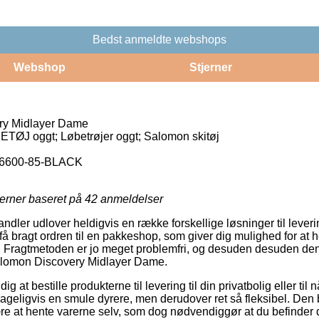
Bedst anmeldte webshops
Webshop
Stjerner
ry Midlayer Dame
TØJ oggt; Løbetrøjer oggt; Salomon skitøj
46600-85-BLACK
jerner baseret på
42
anmeldelser
ndler udlover heldigvis en række forskellige løsninger til lever
 få bragt ordren til en pakkeshop, som giver dig mulighed for at 
r. Fragtmetoden er jo meget problemfri, og desuden desuden den
Salomon Discovery Midlayer Dame.
at bestille produkterne til levering til din privatbolig eller til n
ageligvis en smule dyrere, men derudover ret så fleksibel. Den b
e at hente varerne selv, som dog nødvendiggør at du befinder d