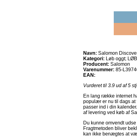
Navn:
Salomon Discove
Kategori:
Løb oggt; LØBE
Producent:
Salomon
Varenummer:
85-L397
EAN:
Vurderet til
3.9
ud af 5 st
En lang række internet ha
populær er nu til dags at
passer ind i din kalende
af levering ved køb af 
Du kunne omvendt udse dig 
Fragtmetoden bliver bekl
kan ikke benægtes at vær