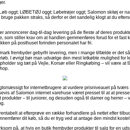
er.
Løb oggt; LØBETØJ oggt; Løbetrøjer oggt; Salomon skitøj er natur
bruge pakken straks, så derfor er det sandelig klogt at du efter
kker annoncerer dag-til-dag levering på de fleste af deres produ
 som stiller krav om at handlen gemmenføres forud for et fast 
kken på posthuset forinden personalet har fri.
mark frembyder gebyrfri levering, men i mange tilfælde er det s
beløb. I øvrigt bør man udvælge den mest letkøbte mulighed for l
lder sig tæt på Vejle, Korsør eller Ringkøbing – vil være at få
shop.
tsmæssigt for internetbrugere at vurdere prisniveauet på tværs af
evis af Salomon internet varehuse været presset til at at press
st produkter – til juniorer, og desuden også til damer og herrer 
ng.
rentabelt at efterprøve en række forhandlere på nettet efter til
nemfører dit køb, så du er tryg ved at antage den mindst kosteli
om på, at hvis en butik frembyder produkter til salg for en uds