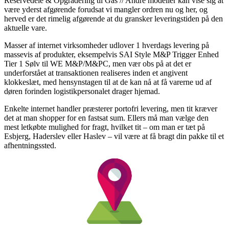
Reservedele & Opgradering til Gas // Andre modeller kan vise sig at
være yderst afgørende forudsat vi mangler ordren nu og her, og
herved er det rimelig afgørende at du gransker leveringstiden på den
aktuelle vare.
Masser af internet virksomheder udlover 1 hverdags levering på
massevis af produkter, eksempelvis SAI Style M&P Trigger Enhed
Tier 1 Sølv til WE M&P/M&PC, men vær obs på at det er
underforstået at transaktionen realiseres inden et angivent
klokkeslæt, med hensynstagen til at de kan nå at få varerne ud af
døren forinden logistikpersonalet drager hjemad.
Enkelte internet handler præsterer portofri levering, men tit kræver
det at man shopper for en fastsat sum. Ellers må man vælge den
mest letkøbte mulighed for fragt, hvilket tit – om man er tæt på
Esbjerg, Haderslev eller Haslev – vil være at få bragt din pakke til et
afhentningssted.