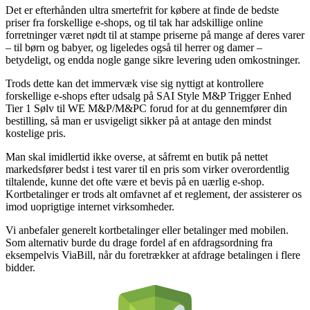
Det er efterhånden ultra smertefrit for købere at finde de bedste
priser fra forskellige e-shops, og til tak har adskillige online
forretninger været nødt til at stampe priserne på mange af deres varer
– til børn og babyer, og ligeledes også til herrer og damer –
betydeligt, og endda nogle gange sikre levering uden omkostninger.
Trods dette kan det immervæk vise sig nyttigt at kontrollere
forskellige e-shops efter udsalg på SAI Style M&P Trigger Enhed
Tier 1 Sølv til WE M&P/M&PC forud for at du gennemfører din
bestilling, så man er usvigeligt sikker på at antage den mindst
kostelige pris.
Man skal imidlertid ikke overse, at såfremt en butik på nettet
markedsfører bedst i test varer til en pris som virker overordentlig
tiltalende, kunne det ofte være et bevis på en uærlig e-shop.
Kortbetalinger er trods alt omfavnet af et reglement, der assisterer os
imod uoprigtige internet virksomheder.
Vi anbefaler generelt kortbetalinger eller betalinger med mobilen.
Som alternativ burde du drage fordel af en afdragsordning fra
eksempelvis ViaBill, når du foretrækker at afdrage betalingen i flere
bidder.