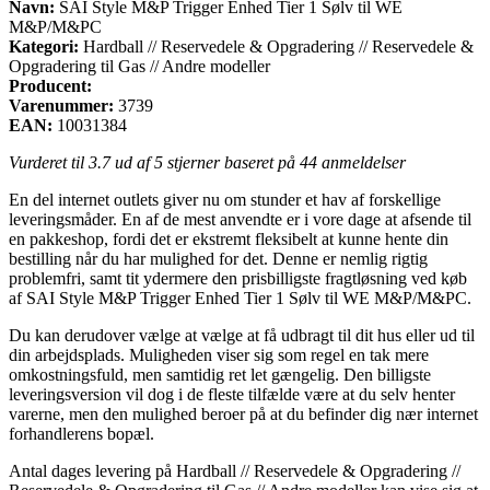
Navn:
SAI Style M&P Trigger Enhed Tier 1 Sølv til WE
M&P/M&PC
Kategori:
Hardball // Reservedele & Opgradering // Reservedele &
Opgradering til Gas // Andre modeller
Producent:
Varenummer:
3739
EAN:
10031384
Vurderet til
3.7
ud af 5 stjerner baseret på
44
anmeldelser
En del internet outlets giver nu om stunder et hav af forskellige
leveringsmåder. En af de mest anvendte er i vore dage at afsende til
en pakkeshop, fordi det er ekstremt fleksibelt at kunne hente din
bestilling når du har mulighed for det. Denne er nemlig rigtig
problemfri, samt tit ydermere den prisbilligste fragtløsning ved køb
af SAI Style M&P Trigger Enhed Tier 1 Sølv til WE M&P/M&PC.
Du kan derudover vælge at vælge at få udbragt til dit hus eller ud til
din arbejdsplads. Muligheden viser sig som regel en tak mere
omkostningsfuld, men samtidig ret let gængelig. Den billigste
leveringsversion vil dog i de fleste tilfælde være at du selv henter
varerne, men den mulighed beroer på at du befinder dig nær internet
forhandlerens bopæl.
Antal dages levering på Hardball // Reservedele & Opgradering //