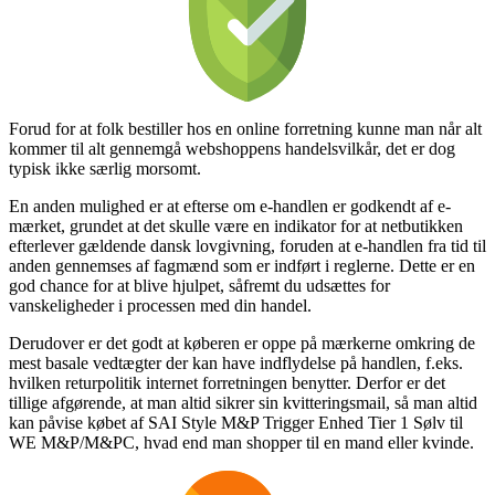
Forud for at folk bestiller hos en online forretning kunne man når alt
kommer til alt gennemgå webshoppens handelsvilkår, det er dog
typisk ikke særlig morsomt.
En anden mulighed er at efterse om e-handlen er godkendt af e-
mærket, grundet at det skulle være en indikator for at netbutikken
efterlever gældende dansk lovgivning, foruden at e-handlen fra tid til
anden gennemses af fagmænd som er indført i reglerne. Dette er en
god chance for at blive hjulpet, såfremt du udsættes for
vanskeligheder i processen med din handel.
Derudover er det godt at køberen er oppe på mærkerne omkring de
mest basale vedtægter der kan have indflydelse på handlen, f.eks.
hvilken returpolitik internet forretningen benytter. Derfor er det
tillige afgørende, at man altid sikrer sin kvitteringsmail, så man altid
kan påvise købet af SAI Style M&P Trigger Enhed Tier 1 Sølv til
WE M&P/M&PC, hvad end man shopper til en mand eller kvinde.