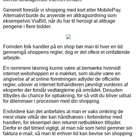
Generelt foreslår vi shopping med kort eller MobilePay.
Alternativt burde du anvende en afdragsordning som
eksempelvis ViaBill, når du har til hensigt at afdrage
pengene i flere bidder.
Forinden folk handler på en shop bør man til hver en tid
gennemgå shoppens regler, dog er det oftest et omfattende
arbejde.
En nemmere løsning kunne være at bemærke hvorvidt
internet webshoppen er e-mærket, som skulle være en
angivelse af at online forretningen adlyder de officielle
regler, udover at internet forhandleren jævnligt vurderes af
eksperter der forstår vedtægterne på området. Desuden
tilbydes du chance for opbakning, for så vidt du bliver udsat
for dilemmaer i processen med din shopping.
Endvidere kan det anbefales at man er vaks omkring de
mest vitale vilkår der kan håndhæves i forbindelse med
handlen, for eksempel den returret netbutikken tilbyder.
Derfor er det tilmed vigtigt, at man når som helst gemmer sin
faktura e-mail, så man til enhver tid kan bevise sin shopping