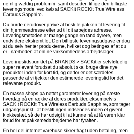
nemlig vældig problemfri, samt desuden tillige den billigste
leveringsmodel ved køb af SACKit ROCKit True Wireless
Earbuds Sapphire.
Du burde derudover prøve at bestille pakken til levering til
din hjemmeadresse eller ud til dit arbejdes adresse.
Leveringsmetoden er mange gange en tand dyrere, men
endvidere ekstremt let. Den billigste leveringsudgave er dog
at du selv henter produkterne, hvilket dog betinges af at du
er i nærheden af online virksomhedens arbejdslager.
Leveringstidspunktet på BRANDS > SACKit er selvfølgelig
super relevant forudsat du absolut skal bruge dine nye
produkter inden for kort tid, og derfor er det særdeles
passende at vi tjekker den estimerede leveringstid for det
relevante produkt.
En masse shops på nettet garanterer levering på næste
hverdag på en række af deres produkter, eksempelvis
SACKit ROCKit True Wireless Earbuds Sapphire, som tager
udgangspunkt i at bestillingen indsendes inden et givent
klokkeslæt, så de har udsigt til at kunne nå at få varen klar
forud for at pakkemedarbejderne har fyraften.
En hel del internet varehuse sikrer fragt uden betaling, men