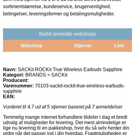
sortimentstørrelse, kundeservice, brugervenlighed,
betingelser, leveringsformer og betalingsmuligheder.
Bedst anmeldte webshops
Webshop
Stjerner
Link
Navn:
SACKit ROCKit True Wireless Earbuds Sapphire
Kategori:
BRANDS > SACKit
Producent:
Varenummer:
70103-sackit-rockit-true-wireless-earbuds-
sapphire
EAN:
Vurderet til
4.7
ud af 5 stjerner baseret på
7
anmeldelser
Temmelig mange internet forhandlere tildeler i dag et bredt
udvalg af muligheder for levering. Det mest almindelige er
lige nu levering til en pakkeshop, hvor du så selv henter din
ordre når det passer ind i din hverdag. Fragtmuligheden er