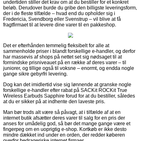
undertiden stiller det krav om at du bestiller for et konkret
beløb. Derudover burde du gribe den billigste leveringsform,
der i de fleste tilfælde – hvad end du opholder sig i
Fredericia, Svendborg eller Svenstrup – vil blive at få
fragtfirmaet til at levere dine varer til en pakkeshop.
Det er efterhånden temmelig fleksibelt for alle at
sammenholde priser i blandt forskellige e-handler, og derfor
har massevis af shops på nettet set sig nødsaget til at
formindske prisniveauet på en række af deres varer – til
juniorer, og tillige også til voksne – enormt, og endda nogle
gange sikre gebyrfri levering.
Dog kan det imidlertid vise sig lønnende at granske nogle
forskellige e-handler efter rabat på SACKit ROCKit True
Wireless Earbuds Sapphire forud for at du bestiller, således
at du er sikker på at indhente den laveste pris.
Man bør trods alt være så påvagt, at i tilfælde af at en
internet butik afsætter deres varer til salg for en pris der
anses for umådelig god, så bør det mange gange være et
fingerpeg om en uoprigtig e-shop. Kortkøb er ikke desto
mindre dækket ind under en orden, der redder køberen
overfor bedrageriske internet firmaer.