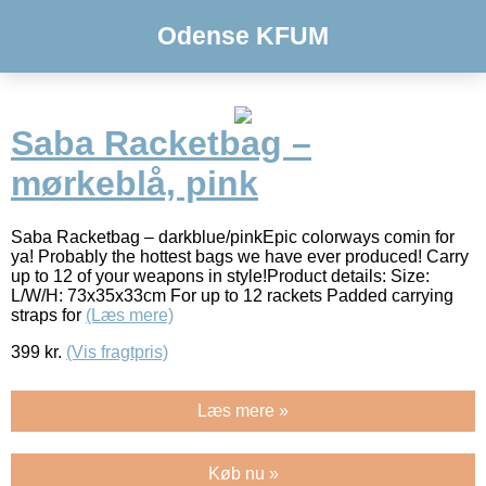
Odense KFUM
Saba Racketbag –
mørkeblå, pink
Saba Racketbag – darkblue/pinkEpic colorways comin for
ya! Probably the hottest bags we have ever produced! Carry
up to 12 of your weapons in style!Product details: Size:
L/W/H: 73x35x33cm For up to 12 rackets Padded carrying
straps for
(Læs mere)
399
kr.
(Vis fragtpris)
Læs mere »
Køb nu »