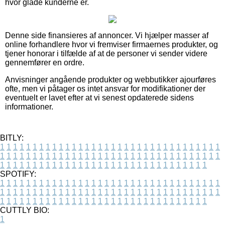
hvor glade kunderne er.
Denne side finansieres af annoncer. Vi hjælper masser af
online forhandlere hvor vi fremviser firmaernes produkter, og
tjener honorar i tilfælde af at de personer vi sender videre
gennemfører en ordre.
Anvisninger angående produkter og webbutikker ajourføres
ofte, men vi påtager os intet ansvar for modifikationer der
eventuelt er lavet efter at vi senest opdaterede sidens
informationer.
BITLY:
1
1
1
1
1
1
1
1
1
1
1
1
1
1
1
1
1
1
1
1
1
1
1
1
1
1
1
1
1
1
1
1
1
1
1
1
1
1
1
1
1
1
1
1
1
1
1
1
1
1
1
1
1
1
1
1
1
1
1
1
1
1
1
1
1
1
1
1
1
1
1
1
1
1
1
1
1
1
1
1
1
1
1
1
1
1
1
1
1
1
1
1
1
1
1
1
1
1
1
1
SPOTIFY:
1
1
1
1
1
1
1
1
1
1
1
1
1
1
1
1
1
1
1
1
1
1
1
1
1
1
1
1
1
1
1
1
1
1
1
1
1
1
1
1
1
1
1
1
1
1
1
1
1
1
1
1
1
1
1
1
1
1
1
1
1
1
1
1
1
1
1
1
1
1
1
1
1
1
1
1
1
1
1
1
1
1
1
1
1
1
1
1
1
1
1
1
1
1
1
1
1
1
1
1
CUTTLY BIO:
1