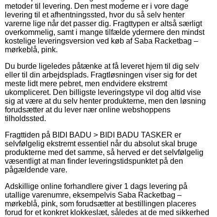
metoder til levering. Den mest moderne er i vore dage
levering til et afhentningssted, hvor du så selv henter
varerne lige når det passer dig. Fragttypen er altså særligt
overkommelig, samt i mange tilfælde ydermere den mindst
kostelige leveringsversion ved køb af Saba Racketbag –
mørkeblå, pink.
Du burde ligeledes påtænke at få leveret hjem til dig selv
eller til din arbejdsplads. Fragtløsningen viser sig for det
meste lidt mere pebret, men endvidere ekstremt
ukompliceret. Den billigste leveringstype vil dog altid vise
sig at være at du selv henter produkterne, men den løsning
forudsætter at du lever nær online webshoppens
tilholdssted.
Fragttiden på BIDI BADU > BIDI BADU TASKER er
selvfølgelig ekstremt essentiel når du absolut skal bruge
produkterne med det samme, så herved er det selvfølgelig
væsentligt at man finder leveringstidspunktet på den
pågældende vare.
Adskillige online forhandlere giver 1 dags levering på
utallige varenumre, eksempelvis Saba Racketbag –
mørkeblå, pink, som forudsætter at bestillingen placeres
forud for et konkret klokkeslæt, således at de med sikkerhed