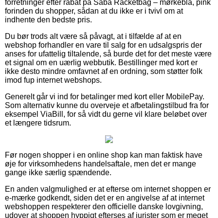
forretninger efter rabat på Saba Racketbag – mørkeblå, pink
forinden du shopper, sådan at du ikke er i tvivl om at
indhente den bedste pris.
Du bør trods alt være så påvagt, at i tilfælde af at en
webshop forhandler en vare til salg for en udsalgspris der
anses for ufattelig tiltalende, så burde det for det meste være
et signal om en uærlig webbutik. Bestillinger med kort er
ikke desto mindre omfavnet af en ordning, som støtter folk
imod fup internet webshops.
Generelt går vi ind for betalinger med kort eller MobilePay.
Som alternativ kunne du overveje et afbetalingstilbud fra for
eksempel ViaBill, for så vidt du gerne vil klare beløbet over
et længere tidsrum.
Før nogen shopper i en online shop kan man faktisk have
øje for virksomhedens handelsaftale, men det er mange
gange ikke særlig spændende.
En anden valgmulighed er at efterse om internet shoppen er
e-mærke godkendt, siden det er en angivelse af at internet
webshoppen respekterer den officielle danske lovgivning,
udover at shoppen hyppigt efterses af jurister som er meget