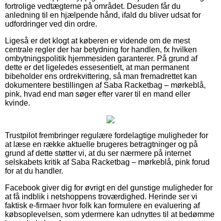
fortrolige vedtægterne på området. Desuden får du
anledning til en hjælpende hånd, ifald du bliver udsat for
udfordringer ved din ordre.
Ligeså er det klogt at køberen er vidende om de mest
centrale regler der har betydning for handlen, fx hvilken
ombytningspolitik hjemmesiden garanterer. På grund af
dette er det ligeledes essesentielt, at man permanent
bibeholder ens ordrekvittering, så man fremadrettet kan
dokumentere bestillingen af Saba Racketbag – mørkeblå,
pink, hvad end man søger efter varer til en mand eller
kvinde.
Trustpilot frembringer regulære fordelagtige muligheder for
at læse en række aktuelle brugeres betragtninger og på
grund af dette støtter vi, at du ser nærmere på internet
selskabets kritik af Saba Racketbag – mørkeblå, pink forud
for at du handler.
Facebook giver dig for øvrigt en del gunstige muligheder for
at få indblik i netshoppens troværdighed. Herinde ser vi
faktisk e-firmaer hvor folk kan formulere en evaluering af
købsoplevelsen, som ydermere kan udnyttes til at bedømme