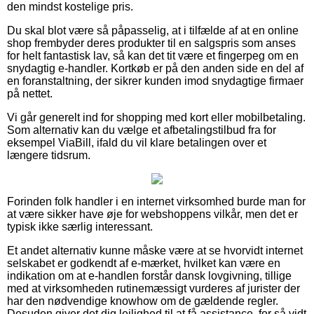
den mindst kostelige pris.
Du skal blot være så påpasselig, at i tilfælde af at en online
shop frembyder deres produkter til en salgspris som anses
for helt fantastisk lav, så kan det tit være et fingerpeg om en
snydagtig e-handler. Kortkøb er på den anden side en del af
en foranstaltning, der sikrer kunden imod snydagtige firmaer
på nettet.
Vi går generelt ind for shopping med kort eller mobilbetaling.
Som alternativ kan du vælge et afbetalingstilbud fra for
eksempel ViaBill, ifald du vil klare betalingen over et
længere tidsrum.
Forinden folk handler i en internet virksomhed burde man for
at være sikker have øje for webshoppens vilkår, men det er
typisk ikke særlig interessant.
Et andet alternativ kunne måske være at se hvorvidt internet
selskabet er godkendt af e-mærket, hvilket kan være en
indikation om at e-handlen forstår dansk lovgivning, tillige
med at virksomheden rutinemæssigt vurderes af jurister der
har den nødvendige knowhow om de gældende regler.
Desuden giver det dig lejlighed til at få assistance, for så vidt