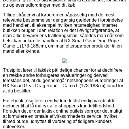
du oplever udfordringer med dit køb.
Tillige tilråder vi at køberen er påpasselig med de mest
relevante bestemmelser der gør sig gældende i forbindelse
med handlen, til eksempel hvilken returrettighed internet
butikken bruger. I den relation er det i øvrigt afgørende, at
man altid bevarer ens kvitteringsmail, således man når som
helst kan bekræfte handlen af RX Smart Gear Drag Rope –
Camo L (173-188cm), om man efterspørger produkter til en
mand eller kvinde.
Trustpilot fører til faktisk pålidelige chancer for at dechifrere
en række andre forbrugeres evalueringer og derved
foreslåes det, at du gennemgår netshoppens vurderinger af
RX Smart Gear Drag Rope – Camo L (173-188cm) forud for
at du bestiller.
Facebook resulterer i endvidere fuldstændig værdifulde
metoder til at få indtryk af e-shoppens kundetilfredshed.
Foruden det er der faktisk online outlets som gør det muligt
at formulere en omtale af virksomhedens service, hvilket
tilmed burde udnyttes til vurdering af tidligere kunders
oplevelser.