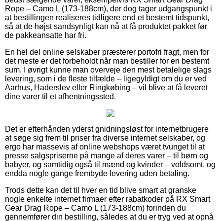
Rope – Camo L (173-188cm), der dog tager udgangspunkt i
at bestillingen realiseres tidligere end et bestemt tidspunkt,
så at de højst sandsynligt kan nå at få produktet pakket før
de pakkeansatte har fri.
En hel del online selskaber præsterer portofri fragt, men for
det meste er det forbeholdt når man bestiller for en bestemt
sum. I øvrigt kunne man overveje den mest betalelige slags
levering, som i de fleste tilfælde – ligegyldigt om du er ved
Aarhus, Haderslev eller Ringkøbing – vil blive at få leveret
dine varer til et afhentningssted.
Det er efterhånden yderst gnidningsløst for internetbrugere
at søge sig frem til priser fra diverse internet selskaber, og
ergo har massevis af online webshops været tvunget til at
presse salgspriserne på mange af deres varer – til børn og
babyer, og samtidig også til mænd og kvinder – voldsomt, og
endda nogle gange frembyde levering uden betaling.
Trods dette kan det til hver en tid blive smart at granske
nogle enkelte internet firmaer efter rabatkoder på RX Smart
Gear Drag Rope – Camo L (173-188cm) forinden du
gennemfører din bestilling, således at du er tryg ved at opnå