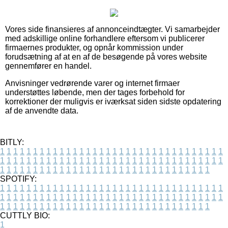
Vores side finansieres af annonceindtægter. Vi samarbejder
med adskillige online forhandlere eftersom vi publicerer
firmaernes produkter, og opnår kommission under
forudsætning af at en af de besøgende på vores website
gennemfører en handel.
Anvisninger vedrørende varer og internet firmaer
understøttes løbende, men der tages forbehold for
korrektioner der muligvis er iværksat siden sidste opdatering
af de anvendte data.
BITLY:
1
1
1
1
1
1
1
1
1
1
1
1
1
1
1
1
1
1
1
1
1
1
1
1
1
1
1
1
1
1
1
1
1
1
1
1
1
1
1
1
1
1
1
1
1
1
1
1
1
1
1
1
1
1
1
1
1
1
1
1
1
1
1
1
1
1
1
1
1
1
1
1
1
1
1
1
1
1
1
1
1
1
1
1
1
1
1
1
1
1
1
1
1
1
1
1
1
1
1
1
SPOTIFY:
1
1
1
1
1
1
1
1
1
1
1
1
1
1
1
1
1
1
1
1
1
1
1
1
1
1
1
1
1
1
1
1
1
1
1
1
1
1
1
1
1
1
1
1
1
1
1
1
1
1
1
1
1
1
1
1
1
1
1
1
1
1
1
1
1
1
1
1
1
1
1
1
1
1
1
1
1
1
1
1
1
1
1
1
1
1
1
1
1
1
1
1
1
1
1
1
1
1
1
1
CUTTLY BIO:
1