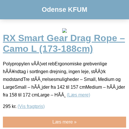
Odense KFUM
RX Smart Gear Drag Rope –
Camo L (173-188cm)
Polypropylen vÃÂ¦vet rebErgonomiske grebvenlige
hÃÂ¥ndtag i sortIngen drejning, ingen leje, stÃÂ¦rk
modstandTre stÃÂ¸rrelsesmuligheder – Small, Medium og
LargeSmall – hÃÂ¸jder fra 142 til 157 cmMedium – hÃÂ¸jder
fra 158 til 172 cmLarge – HÃÂ¸
(Læs mere)
295
kr.
(Vis fragtpris)
Læs mere »