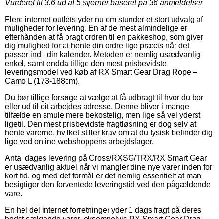
Vurderet til
3.6
ud af 5 stjerner baseret på
36
anmeldelser
Flere internet outlets yder nu om stunder et stort udvalg af
muligheder for levering. En af de mest almindelige er
efterhånden at få bragt ordren til en pakkeshop, som giver
dig mulighed for at hente din ordre lige præcis når det
passer ind i din kalender. Metoden er nemlig usædvanlig
enkel, samt endda tillige den mest prisbevidste
leveringsmodel ved køb af RX Smart Gear Drag Rope –
Camo L (173-188cm).
Du bør tillige forsøge at vælge at få udbragt til hvor du bor
eller ud til dit arbejdes adresse. Denne bliver i mange
tilfælde en smule mere bekostelig, men lige så vel yderst
ligetil. Den mest prisbevidste fragtløsning er dog selv at
hente varerne, hvilket stiller krav om at du fysisk befinder dig
lige ved online webshoppens arbejdslager.
Antal dages levering på Cross/RXSG/TRX/RX Smart Gear
er usædvanlig aktuel når vi mangler dine nye varer inden for
kort tid, og med det formål er det nemlig essentielt at man
besigtiger den forventede leveringstid ved den pågældende
vare.
En hel del internet forretninger yder 1 dags fragt på deres
bedst sælgende varer, eksempelvis RX Smart Gear Drag