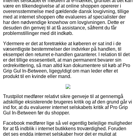
internet selskabet er medlem af e-mærket, grundet at det kan
være en tilkendegivelse af at online shoppen opererer i
overensstemmelse med gældende dansk lovgivning, tillige
med at internet shoppen ofte evalueres af specialister der
har den nødvendige knowhow om lovgivningen. Dette er
desuden din genvej til at få assistance, såfremt du får
problemstillinger med dit indkøb.
Ydermere er det at foretrække at køberen er sat ind i de
væsentligste bestemmelser der indvirker på handlen, til
eksempel den returret e-handlen garanterer. I relation til det
er det tillige essesentielt, at man permanent bevarer sin
ordrekvittering, så man altid kan dokumentere sit køb af Pro
Grip Gul In-Between, ligegyldigt om man leder efter et
produkt til en kvinde eller mand.
Trustpilot medfører relativt sikre genveje til at gennemgå
adskillige eksisterende brugeres kritik og af den grund går vi
ind for, at du evaluerer internet selskabets kritik af Pro Grip
Gul In-Between før du shopper.
Facebook medfører lige så vel egentlig belejlige muligheder
for at få indblik i internet butikkens troværdighed. Foruden
det ses endda internet selskaber hvor det er muligt at