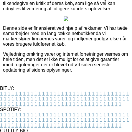
tilkendegive en kritik af deres køb, som lige så vel kan
udnyttes til vurdering af tidligere kunders oplevelser.
Denne side er finansieret ved hjælp af reklamer. Vi har tætte
samarbejder med en lang række netbutikker da vi
markedsfører firmaernes varer, og indtjener godtgørelse når
vores brugere fuldfører et køb.
Vejledning omkring varer og internet forretninger værnes om
hele tiden, men det er ikke muligt for os at give garantier
imod reguleringer der er blevet udført siden seneste
opdatering af sidens oplysninger.
BITLY:
1
1
1
1
1
1
1
1
1
1
1
1
1
1
1
1
1
1
1
1
1
1
1
1
1
1
1
1
1
1
1
1
1
1
1
1
1
1
1
1
1
1
1
1
1
1
1
1
1
1
1
1
1
1
1
1
1
1
1
1
1
1
1
1
1
1
1
1
1
1
1
1
1
1
1
1
1
1
1
1
1
1
1
1
1
1
1
1
1
1
1
1
1
1
1
1
1
1
1
1
SPOTIFY:
1
1
1
1
1
1
1
1
1
1
1
1
1
1
1
1
1
1
1
1
1
1
1
1
1
1
1
1
1
1
1
1
1
1
1
1
1
1
1
1
1
1
1
1
1
1
1
1
1
1
1
1
1
1
1
1
1
1
1
1
1
1
1
1
1
1
1
1
1
1
1
1
1
1
1
1
1
1
1
1
1
1
1
1
1
1
1
1
1
1
1
1
1
1
1
1
1
1
1
1
CUTTLY BIO: