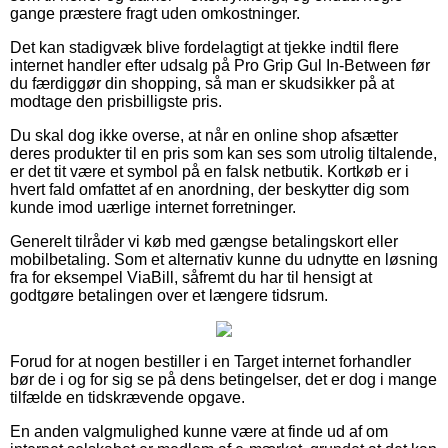
gange præstere fragt uden omkostninger.
Det kan stadigvæk blive fordelagtigt at tjekke indtil flere
internet handler efter udsalg på Pro Grip Gul In-Between før
du færdiggør din shopping, så man er skudsikker på at
modtage den prisbilligste pris.
Du skal dog ikke overse, at når en online shop afsætter
deres produkter til en pris som kan ses som utrolig tiltalende,
er det tit være et symbol på en falsk netbutik. Kortkøb er i
hvert fald omfattet af en anordning, der beskytter dig som
kunde imod uærlige internet forretninger.
Generelt tilråder vi køb med gængse betalingskort eller
mobilbetaling. Som et alternativ kunne du udnytte en løsning
fra for eksempel ViaBill, såfremt du har til hensigt at
godtgøre betalingen over et længere tidsrum.
Forud for at nogen bestiller i en Target internet forhandler
bør de i og for sig se på dens betingelser, det er dog i mange
tilfælde en tidskrævende opgave.
En anden valgmulighed kunne være at finde ud af om