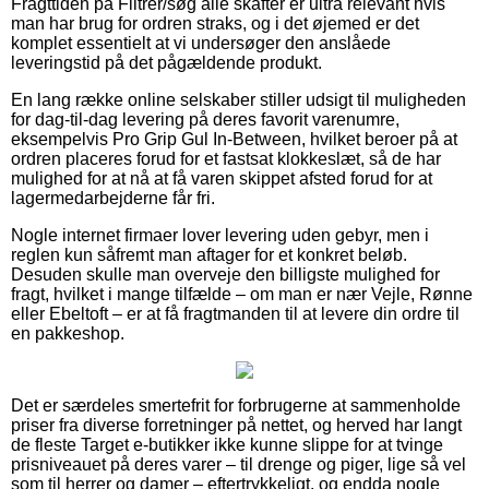
Fragttiden på Filtrer/søg alle skafter er ultra relevant hvis
man har brug for ordren straks, og i det øjemed er det
komplet essentielt at vi undersøger den anslåede
leveringstid på det pågældende produkt.
En lang række online selskaber stiller udsigt til muligheden
for dag-til-dag levering på deres favorit varenumre,
eksempelvis Pro Grip Gul In-Between, hvilket beroer på at
ordren placeres forud for et fastsat klokkeslæt, så de har
mulighed for at nå at få varen skippet afsted forud for at
lagermedarbejderne får fri.
Nogle internet firmaer lover levering uden gebyr, men i
reglen kun såfremt man aftager for et konkret beløb.
Desuden skulle man overveje den billigste mulighed for
fragt, hvilket i mange tilfælde – om man er nær Vejle, Rønne
eller Ebeltoft – er at få fragtmanden til at levere din ordre til
en pakkeshop.
Det er særdeles smertefrit for forbrugerne at sammenholde
priser fra diverse forretninger på nettet, og herved har langt
de fleste Target e-butikker ikke kunne slippe for at tvinge
prisniveauet på deres varer – til drenge og piger, lige så vel
som til herrer og damer – eftertrykkeligt, og endda nogle