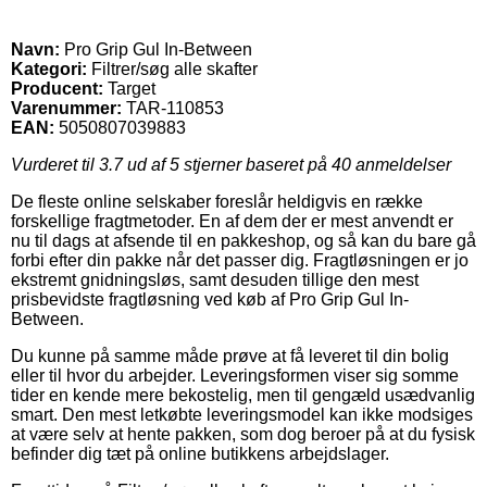
Navn:
Pro Grip Gul In-Between
Kategori:
Filtrer/søg alle skafter
Producent:
Target
Varenummer:
TAR-110853
EAN:
5050807039883
Vurderet til
3.7
ud af 5 stjerner baseret på
40
anmeldelser
De fleste online selskaber foreslår heldigvis en række
forskellige fragtmetoder. En af dem der er mest anvendt er
nu til dags at afsende til en pakkeshop, og så kan du bare gå
forbi efter din pakke når det passer dig. Fragtløsningen er jo
ekstremt gnidningsløs, samt desuden tillige den mest
prisbevidste fragtløsning ved køb af Pro Grip Gul In-
Between.
Du kunne på samme måde prøve at få leveret til din bolig
eller til hvor du arbejder. Leveringsformen viser sig somme
tider en kende mere bekostelig, men til gengæld usædvanlig
smart. Den mest letkøbte leveringsmodel kan ikke modsiges
at være selv at hente pakken, som dog beroer på at du fysisk
befinder dig tæt på online butikkens arbejdslager.