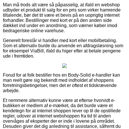
Man må trods alt være så påpasselig, at ifald en webshop
udbyder et produkt til salg for en pris som virker hamrende
tiltalende, bør det tit være et bevis på en uoprigtig internet
forhandler. Bestillinger med kort er på den anden side
dækket ind under en anordning, som værner køber imod
bedrageriske online varehuse.
Generelt foreslår vi handler med kort eller mobilbetaling.
Som et alternativ burde du anvende en afdragsløsning som
for eksempel ViaBill, ifald du higer efter at betale pengene
ude i fremtiden.
Forud for at folk bestiller hos en Body-Solid e-handler kan
man reelt gøre sig bekendt med indholdet af shoppens
forretningsbetingelser, men det er oftest et tidskrævende
arbejde.
Et nemmere alternativ kunne være at efterse hvorvidt e-
butikken er medlem af e-mærket, da det burde være et
kendetegn for at internet shoppen lever op til de opstillede
regler, udover at internet webshoppen fra tid til anden
overvåges af eksperter der er inde i lovene på området.
Desuden giver det dig anledning til assistance, såfremt du