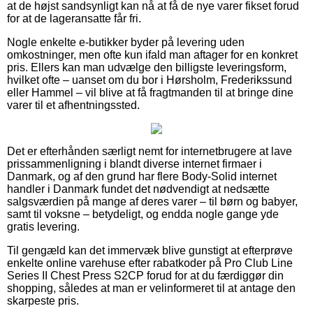
at de højst sandsynligt kan nå at få de nye varer fikset forud
for at de lageransatte får fri.
Nogle enkelte e-butikker byder på levering uden
omkostninger, men ofte kun ifald man aftager for en konkret
pris. Ellers kan man udvælge den billigste leveringsform,
hvilket ofte – uanset om du bor i Hørsholm, Frederikssund
eller Hammel – vil blive at få fragtmanden til at bringe dine
varer til et afhentningssted.
Det er efterhånden særligt nemt for internetbrugere at lave
prissammenligning i blandt diverse internet firmaer i
Danmark, og af den grund har flere Body-Solid internet
handler i Danmark fundet det nødvendigt at nedsætte
salgsværdien på mange af deres varer – til børn og babyer,
samt til voksne – betydeligt, og endda nogle gange yde
gratis levering.
Til gengæld kan det immervæk blive gunstigt at efterprøve
enkelte online varehuse efter rabatkoder på Pro Club Line
Series II Chest Press S2CP forud for at du færdiggør din
shopping, således at man er velinformeret til at antage den
skarpeste pris.