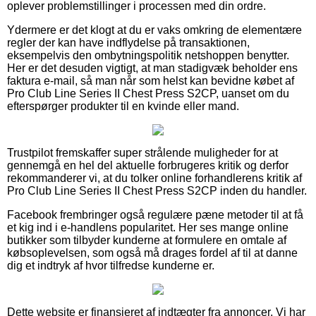
oplever problemstillinger i processen med din ordre.
Ydermere er det klogt at du er vaks omkring de elementære
regler der kan have indflydelse på transaktionen,
eksempelvis den ombytningspolitik netshoppen benytter.
Her er det desuden vigtigt, at man stadigvæk beholder ens
faktura e-mail, så man når som helst kan bevidne købet af
Pro Club Line Series II Chest Press S2CP, uanset om du
efterspørger produkter til en kvinde eller mand.
Trustpilot fremskaffer super strålende muligheder for at
gennemgå en hel del aktuelle forbrugeres kritik og derfor
rekommanderer vi, at du tolker online forhandlerens kritik af
Pro Club Line Series II Chest Press S2CP inden du handler.
Facebook frembringer også regulære pæne metoder til at få
et kig ind i e-handlens popularitet. Her ses mange online
butikker som tilbyder kunderne at formulere en omtale af
købsoplevelsen, som også må drages fordel af til at danne
dig et indtryk af hvor tilfredse kunderne er.
Dette website er finansieret af indtægter fra annoncer. Vi har