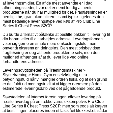
af leveringsmidler. En af de mest anvendte er i dag
afhentningssteder, hvor det er nemt for dig at hente
produkterne når du har mulighed for det. Fragtløsningen er
nemlig i høj grad ukompliceret, samt typisk ligeledes den
mest betalelige leveringstype ved køb af Pro Club Line
Series II Chest Press S2CP.
Du burde alternativt påtænke at bestille pakken til levering til
din bopæl eller til dit arbejdes adresse. Leveringsformen
viser sig gerne en smule mere omkostningsfuld, men
omvendt ekstremt gnidningsløs. Den mest prisbevidste
fragtløsning er dog at hente produkterne selv, men den
mulighed afhænger af at du lever lige ved online
forhandlerens adresse.
Leveringsdygtigheden på Træningsmaskiner >
Styrketræning > Home Gym er selvfølgelig ultra
betydningsfuld når vi mangler ordren fluks, og af den grund
er det fuldt ud meningsfuldt at vi kigger nærmere på den
estimerede leveringsdato ved det pågældende produkt.
Størstedelen af internet forretninger udlover levering på
næste hverdag på en række varer, eksempelvis Pro Club
Line Series II Chest Press S2CP, men som trods alt kræver
at bestillingen placeres inden et fastslået klokkeslæt, sådan