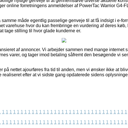
skillige nyttige genveje til at gennemstøve diverse aktuelle kon
tiger online forretningens anmeldelser af PowerTac Warrior G4-F
samme måde egentlig passelige genveje til at få indsigt i e-for
rnet varehuse hvor du kan frembringe en vurdering af deres køb
at tage stilling til hvor glade kunderne er.
ansieret af annoncer. Vi arbejder sammen med mange internet 
rnes varer, og tager imod betaling såfremt den besøgende vi se
 på nettet ajourføres fra tid til anden, men vi ønsker ikke at blive
 realiseret efter at vi sidste gang opdaterede sidens oplysninge
1
1
1
1
1
1
1
1
1
1
1
1
1
1
1
1
1
1
1
1
1
1
1
1
1
1
1
1
1
1
1
1
1
1
1
1
1
1
1
1
1
1
1
1
1
1
1
1
1
1
1
1
1
1
1
1
1
1
1
1
1
1
1
1
1
1
1
1
1
1