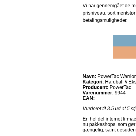
Vi har gennemgået de mes
prisniveau, sortimentstø
betalingsmuligheder.
Navn:
PowerTac Warrior
Kategori:
Hardball // Eks
Producent:
PowerTac
Varenummer:
9944
EAN:
Vurderet til
3.5
ud af 5 st
En hel del internet firma
nu pakkeshops, som gør de
gængelig, samt desuden 