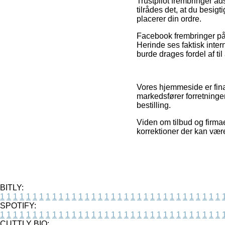
Trustpilot frembringer ad
tilrådes det, at du besig
placerer din ordre.
Facebook frembringer på 
Herinde ses faktisk inte
burde drages fordel af til 
Vores hjemmeside er fin
markedsfører forretninge
bestilling.
Viden om tilbud og firmaer
korrektioner der kan være
BITLY:
1
1
1
1
1
1
1
1
1
1
1
1
1
1
1
1
1
1
1
1
1
1
1
1
1
1
1
1
1
1
1
1
1
1
SPOTIFY:
1
1
1
1
1
1
1
1
1
1
1
1
1
1
1
1
1
1
1
1
1
1
1
1
1
1
1
1
1
1
1
1
1
1
CUTTLY BIO: