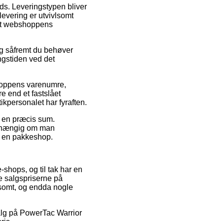
ads. Leveringstypen bliver
levering er utvivlsomt
net webshoppens
ig såfremt du behøver
ingstiden ved det
shoppens varenumre,
 end et fastslået
tikpersonalet har fyraften.
or en præcis sum.
uafhængig om man
il en pakkeshop.
-shops, og til tak har en
 salgspriserne på
dsomt, og endda nogle
salg på PowerTac Warrior