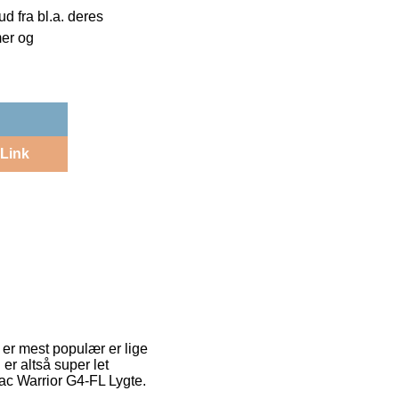
 fra bl.a. deres
mer og
Link
r er mest populær er lige
er altså super let
ac Warrior G4-FL Lygte.