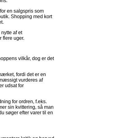
ris.
 for en salgspris som
 butik. Shopping med kort
t.
nytte af et
r flere uger.
hoppens vilkår, dog er det
ærket, fordi det er en
elmæssigt vurderes af
er udsat for
ing for ordren, f.eks.
mmer sin kvittering, så man
 søger efter varer til en