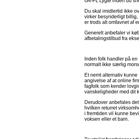
G4-FL Lygte inden du sho
Du skal imidlertid ikke o
virker besynderligt billi
er trods alt omfavnet af 
Generelt anbefaler vi kø
afbetalingstilbud fra ekse
Inden folk handler på en 
normalt ikke særlig mors
Et nemt alternativ kunne 
angivelse af at online fi
fagfolk som kender lovgivn
vanskeligheder med dit 
Derudover anbefales det a
hvilken returret virksomhe
i fremtiden vil kunne be
voksen eller et barn.