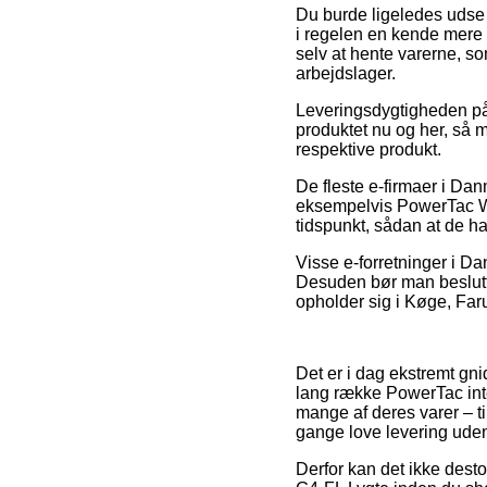
Du burde ligeledes udse d
i regelen en kende mere b
selv at hente varerne, s
arbejdslager.
Leveringsdygtigheden på 
produktet nu og her, så m
respektive produkt.
De fleste e-firmaer i Da
eksempelvis PowerTac War
tidspunkt, sådan at de har
Visse e-forretninger i Da
Desuden bør man beslutte
opholder sig i Køge, Faru
Det er i dag ekstremt gni
lang række PowerTac int
mange af deres varer – t
gange love levering uden
Derfor kan det ikke dest