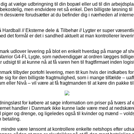
ig at vælge udbringning til din bopæl eller ud til din arbejdspl
ekostelig, men endvidere ret så enkel. Den billigste løsning til 
om desværre forudsætter at du befinder dig i nærheden af inter
Hardball // Eksterne dele & Tilbehør // Lygter er super væsentl
ed det formål er det i sandhed aktuelt at man kontrollerer lever
nmark udlover levering på blot en enkelt hverdag på mange af 
rior G4-FL Lygte, som nødvendiggør at ordren lægges tidligere
 udsigt til at kunne nå at få varen hen til fragtfirmaet inden logis
nmark tilbyder portofri levering, men tit kun hvis der indkøbes f
 sig for den billigste fragtmulighed, som i mange tilfælde – 
m eller Nivå – vil være at få fragtmanden til at køre din pakke t
dningsløst for købere at søge information om priser på tværs af e
ernet handler i Danmark ikke kunne lade være med at nedskære
il piger og drenge, og ligeledes også til kvinder og mænd – vol
 betaling.
o mindre være lønsomt at kontrollere enkelte netshops efter ud