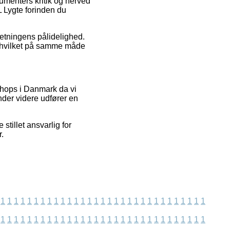
sumenters kritik og herved
L Lygte forinden du
retningens pålidelighed.
, hvilket på samme måde
shops i Danmark da vi
nder videre udfører en
 stillet ansvarlig for
r.
1
1
1
1
1
1
1
1
1
1
1
1
1
1
1
1
1
1
1
1
1
1
1
1
1
1
1
1
1
1
1
1
1
1
1
1
1
1
1
1
1
1
1
1
1
1
1
1
1
1
1
1
1
1
1
1
1
1
1
1
1
1