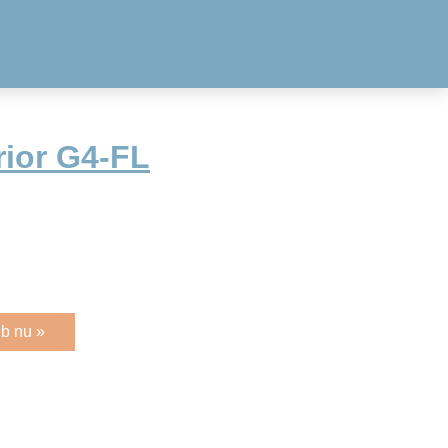
ior G4-FL
b nu »