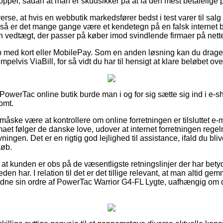
pper, sådan at man er skudsikker på at få den mest betalelige p
verse, at hvis en webbutik markedsfører bedst i test varer til salg
g, så er det mange gange være et kendetegn på en falsk internet
en vedtægt, der passer på køber imod svindlende firmaer på nette
b med kort eller MobilePay. Som en anden løsning kan du drage 
mpelvis ViaBill, for så vidt du har til hensigt at klare beløbet ove
PowerTac online butik burde man i og for sig sætte sig ind i e-s
omt.
måske være at kontrollere om online forretningen er tilsluttet e-m
rmaet følger de danske love, udover at internet forretningen reg
ingen. Det er en rigtig god lejlighed til assistance, ifald du bliv
køb.
t kunden er obs på de væsentligste retningslinjer der har betydn
den har. I relation til det er det tillige relevant, at man altid ge
vidne sin ordre af PowerTac Warrior G4-FL Lygte, uafhængig om du