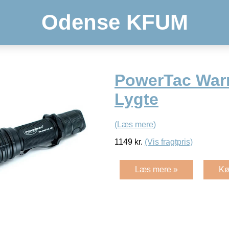
Odense KFUM
PowerTac Warr
Lygte
(Læs mere)
1149
kr.
(Vis fragtpris)
Læs mere »
Kø