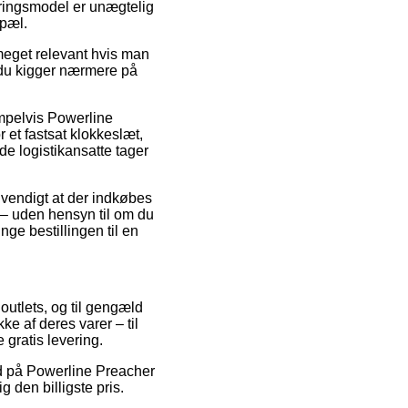
veringsmodel er unægtelig
opæl.
eget relevant hvis man
t du kigger nærmere på
mpelvis Powerline
 et fastsat klokkeslæt,
 de logistikansatte tager
ødvendigt at der indkøbes
 – uden hensyn til om du
nge bestillingen til en
 outlets, og til gengæld
e af deres varer – til
gratis levering.
ud på Powerline Preacher
 den billigste pris.