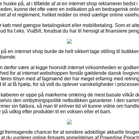
huske på, at i tilfælde af at en internet shop reklamerer bedst i 
eskeden, kunne det ofte være en indikation på en bedragerisk onl
et af et reglement, hvilket redder os imod uærlige online vareh
for køb med gængse betalingskort eller mobilbetaling. Som et alt
bud fra f.eks. ViaBill, forudsat du har til hensigt at finansiere pe
å en internet shop burde de helt sikkert tage stilling til butikken
idsende.
n derfor være at kigge hvorvidt internet virksomheden er godke
rhed for at internet webshoppen forstår gældende dansk lovgivni
 føres tilsyn med af fagmænd der har meget erfaring med retnings
til at få hjælp, for så vidt du oplever vanskeligheder i process
t køberen er oppe på mærkerne omkring de mest basale vilkår der 
elvis den ombytningspolitik netbutikken garanterer. I den samm
emmer sin faktura, så man til enhver tid vil kunne vidne om hand
 udkig efter produkter til en voksen eller et barn.
igt fremragende chancer for at sondere adskillige aktuelle brug
, at du vurderer online firmaets anmeldelser af Powerline Prea