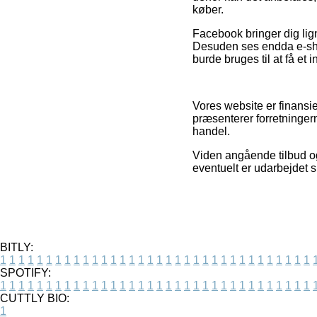
køber.
Facebook bringer dig lign
Desuden ses endda e-shop
burde bruges til at få et i
Vores website er finansi
præsenterer forretningern
handel.
Viden angående tilbud og 
eventuelt er udarbejdet 
BITLY:
1
1
1
1
1
1
1
1
1
1
1
1
1
1
1
1
1
1
1
1
1
1
1
1
1
1
1
1
1
1
1
1
1
1
SPOTIFY:
1
1
1
1
1
1
1
1
1
1
1
1
1
1
1
1
1
1
1
1
1
1
1
1
1
1
1
1
1
1
1
1
1
1
CUTTLY BIO:
1