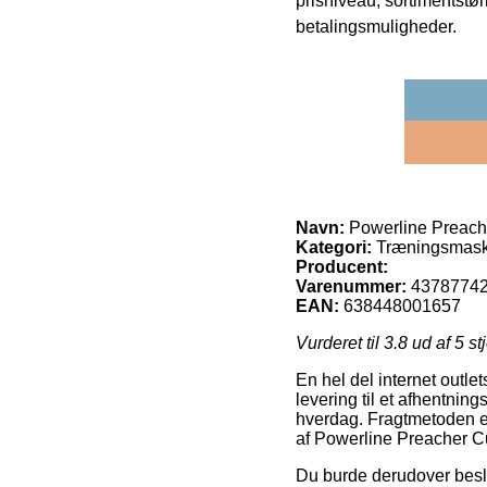
prisniveau, sortimentstø
betalingsmuligheder.
Navn:
Powerline Preach
Kategori:
Træningsmaski
Producent:
Varenummer:
4378774
EAN:
638448001657
Vurderet til
3.8
ud af 5 st
En hel del internet outle
levering til et afhentnin
hverdag. Fragtmetoden er
af Powerline Preacher 
Du burde derudover beslutt