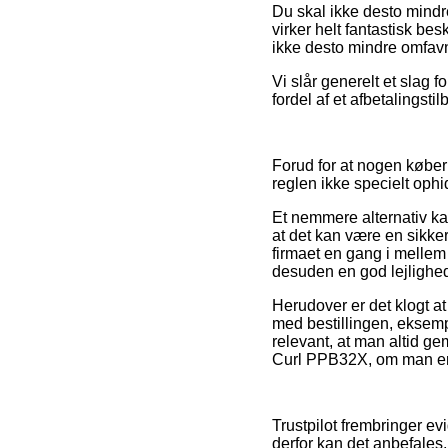
Du skal ikke desto mindre 
virker helt fantastisk b
ikke desto mindre omfavn
Vi slår generelt et slag 
fordel af et afbetalingstil
Forud for at nogen køber p
reglen ikke specielt oph
Et nemmere alternativ ka
at det kan være en sikke
firmaet en gang i mellem
desuden en god lejlighed 
Herudover er det klogt a
med bestillingen, eksemp
relevant, at man altid g
Curl PPB32X, om man er på
Trustpilot frembringer ev
derfor kan det anbefales