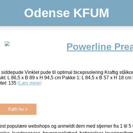
Odense KFUM
Powerline Pre
 siddepude Vinklet pude til optimal bicepisolering Kraftig stålko
: L 86,5 x B 89 x H 94,5 cm Pakke 1: L 84,5 x B 57 x H 18 cm 
itet: 135
(Læs mere)
Køb nu »
t populære webshops og anmeldt dem med stjerner fra 1 til 5 ud