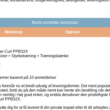
rrelse, kundeservice, brugervenlighed, betingelser, leveringsfor
Bedst anmeldte webshops
Webshop
Stjerner
er Curl PPB32X
ner > Styrketræning > Træningsbænke
2
jerner baseret på
10
anmeldelser
ts foreslår nu et bredt udvalg af leveringsformer. Det mest popu
gssted, fordi du på den måde nemt kan hente din bestilling når det
 nemlig i høj grad enkel, og endda derudover den prisbilligste
Curl PPB32X.
e dig for at få leveret til din private bopæl eller til dit arbejdes