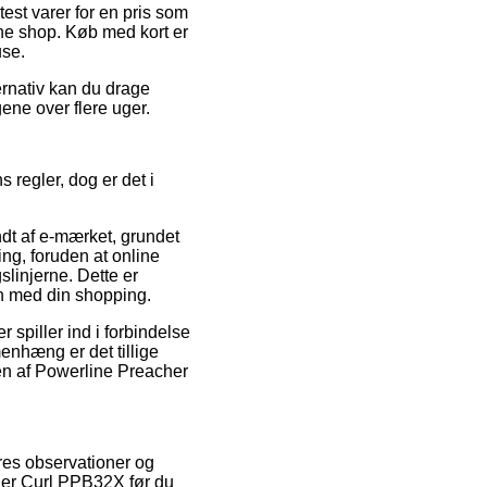
test varer for en pris som
ine shop. Køb med kort er
use.
ernativ kan du drage
ngene over flere uger.
s regler, dog er det i
ndt af e-mærket, grundet
ng, foruden at online
linjerne. Dette er
en med din shopping.
spiller ind i forbindelse
enhæng er det tillige
len af Powerline Preacher
eres observationer og
cher Curl PPB32X før du