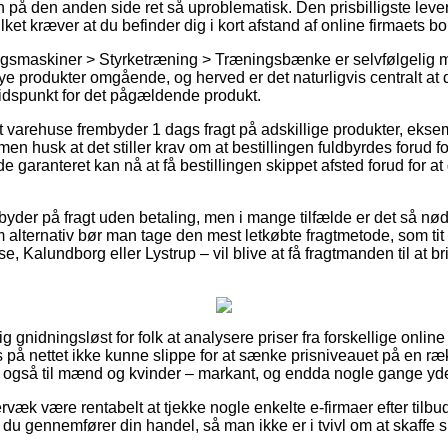
en på den anden side ret så uproblematisk. Den prisbilligste le
lket kræver at du befinder dig i kort afstand af online firmaets b
gsmaskiner > Styrketræning > Træningsbænke er selvfølgelig m
nye produkter omgående, og herved er det naturligvis centralt a
tidspunkt for det pågældende produkt.
varehuse frembyder 1 dags fragt på adskillige produkter, ekse
 husk at det stiller krav om at bestillingen fuldbyrdes forud for
e garanteret kan nå at få bestillingen skippet afsted forud for at
er byder på fragt uden betaling, men i mange tilfælde er det så n
m alternativ bør man tage den mest letkøbte fragtmetode, som tit
, Kalundborg eller Lystrup – vil blive at få fragtmanden til at bri
ig gnidningsløst for folk at analysere priser fra forskellige online
 på nettet ikke kunne slippe for at sænke prisniveauet på en rækk
ge også til mænd og kvinder – markant, og endda nogle gange yde 
rvæk være rentabelt at tjekke nogle enkelte e-firmaer efter tilb
du gennemfører din handel, så man ikke er i tvivl om at skaffe sig