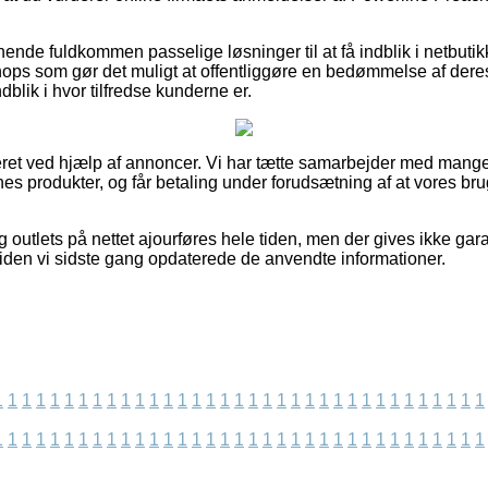
ende fuldkommen passelige løsninger til at få indblik i netbuti
s som gør det muligt at offentliggøre en bedømmelse af deres 
ndblik i hvor tilfredse kunderne er.
eret ved hjælp af annoncer. Vi har tætte samarbejder med mange
es produkter, og får betaling under forudsætning af at vores bru
outlets på nettet ajourføres hele tiden, men der gives ikke gara
siden vi sidste gang opdaterede de anvendte informationer.
1
1
1
1
1
1
1
1
1
1
1
1
1
1
1
1
1
1
1
1
1
1
1
1
1
1
1
1
1
1
1
1
1
1
1
1
1
1
1
1
1
1
1
1
1
1
1
1
1
1
1
1
1
1
1
1
1
1
1
1
1
1
1
1
1
1
1
1
1
1