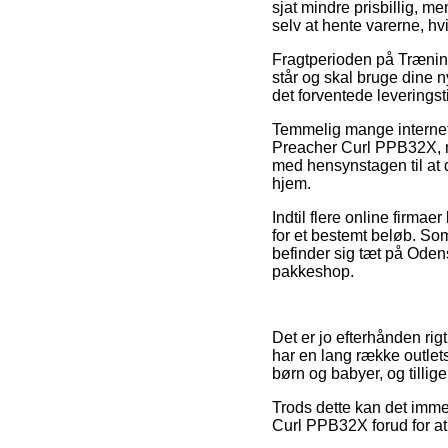
sjat mindre prisbillig, m
selv at hente varerne, hvi
Fragtperioden på Trænin
står og skal bruge dine 
det forventede leverings
Temmelig mange internet 
Preacher Curl PPB32X, men
med hensynstagen til at d
hjem.
Indtil flere online firma
for et bestemt beløb. So
befinder sig tæt på Odense
pakkeshop.
Det er jo efterhånden rigt
har en lang række outlets
børn og babyer, og tilli
Trods dette kan det imme
Curl PPB32X forud for at 