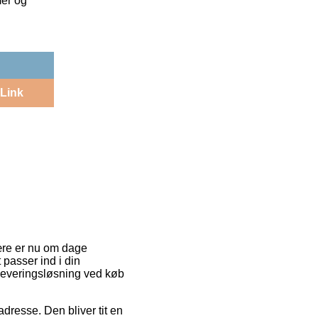
mer og
Link
lære er nu om dage
 passer ind i din
 leveringsløsning ved køb
 adresse. Den bliver tit en