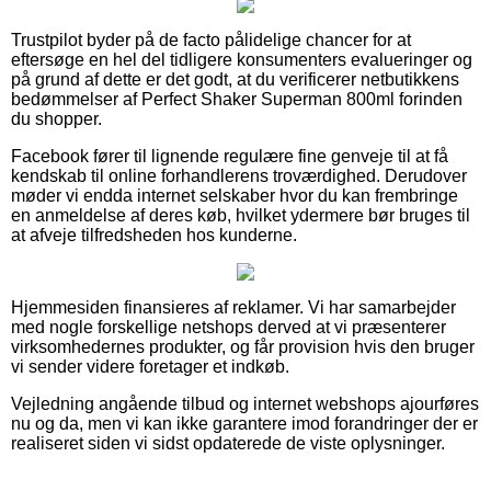
Trustpilot byder på de facto pålidelige chancer for at
eftersøge en hel del tidligere konsumenters evalueringer og
på grund af dette er det godt, at du verificerer netbutikkens
bedømmelser af Perfect Shaker Superman 800ml forinden
du shopper.
Facebook fører til lignende regulære fine genveje til at få
kendskab til online forhandlerens troværdighed. Derudover
møder vi endda internet selskaber hvor du kan frembringe
en anmeldelse af deres køb, hvilket ydermere bør bruges til
at afveje tilfredsheden hos kunderne.
Hjemmesiden finansieres af reklamer. Vi har samarbejder
med nogle forskellige netshops derved at vi præsenterer
virksomhedernes produkter, og får provision hvis den bruger
vi sender videre foretager et indkøb.
Vejledning angående tilbud og internet webshops ajourføres
nu og da, men vi kan ikke garantere imod forandringer der er
realiseret siden vi sidst opdaterede de viste oplysninger.