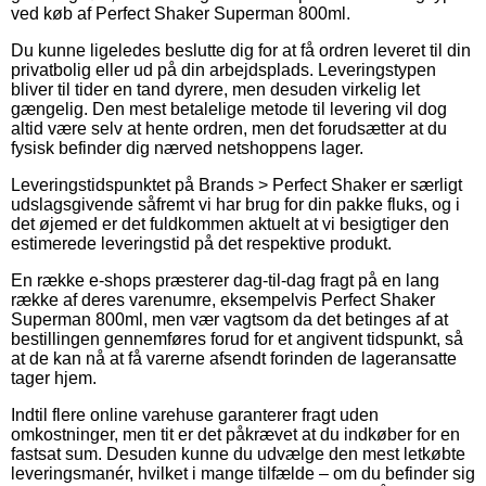
ved køb af Perfect Shaker Superman 800ml.
Du kunne ligeledes beslutte dig for at få ordren leveret til din
privatbolig eller ud på din arbejdsplads. Leveringstypen
bliver til tider en tand dyrere, men desuden virkelig let
gængelig. Den mest betalelige metode til levering vil dog
altid være selv at hente ordren, men det forudsætter at du
fysisk befinder dig nærved netshoppens lager.
Leveringstidspunktet på Brands > Perfect Shaker er særligt
udslagsgivende såfremt vi har brug for din pakke fluks, og i
det øjemed er det fuldkommen aktuelt at vi besigtiger den
estimerede leveringstid på det respektive produkt.
En række e-shops præsterer dag-til-dag fragt på en lang
række af deres varenumre, eksempelvis Perfect Shaker
Superman 800ml, men vær vagtsom da det betinges af at
bestillingen gennemføres forud for et angivent tidspunkt, så
at de kan nå at få varerne afsendt forinden de lageransatte
tager hjem.
Indtil flere online varehuse garanterer fragt uden
omkostninger, men tit er det påkrævet at du indkøber for en
fastsat sum. Desuden kunne du udvælge den mest letkøbte
leveringsmanér, hvilket i mange tilfælde – om du befinder sig