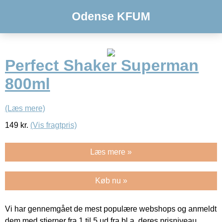
Odense KFUM
Perfect Shaker Superman
800ml
(Læs mere)
149
kr.
(Vis fragtpris)
Læs mere »
Køb nu »
Vi har gennemgået de mest populære webshops og anmeldt
dem med stjerner fra 1 til 5 ud fra bl.a. deres prisniveau,