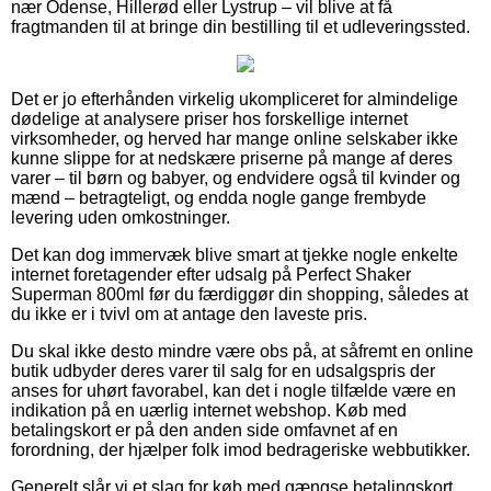
nær Odense, Hillerød eller Lystrup – vil blive at få
fragtmanden til at bringe din bestilling til et udleveringssted.
Det er jo efterhånden virkelig ukompliceret for almindelige
dødelige at analysere priser hos forskellige internet
virksomheder, og herved har mange online selskaber ikke
kunne slippe for at nedskære priserne på mange af deres
varer – til børn og babyer, og endvidere også til kvinder og
mænd – betragteligt, og endda nogle gange frembyde
levering uden omkostninger.
Det kan dog immervæk blive smart at tjekke nogle enkelte
internet foretagender efter udsalg på Perfect Shaker
Superman 800ml før du færdiggør din shopping, således at
du ikke er i tvivl om at antage den laveste pris.
Du skal ikke desto mindre være obs på, at såfremt en online
butik udbyder deres varer til salg for en udsalgspris der
anses for uhørt favorabel, kan det i nogle tilfælde være en
indikation på en uærlig internet webshop. Køb med
betalingskort er på den anden side omfavnet af en
forordning, der hjælper folk imod bedrageriske webbutikker.
Generelt slår vi et slag for køb med gængse betalingskort