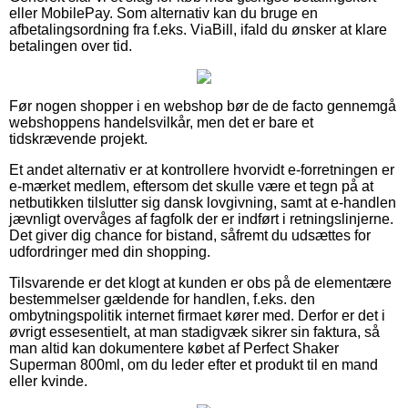
eller MobilePay. Som alternativ kan du bruge en
afbetalingsordning fra f.eks. ViaBill, ifald du ønsker at klare
betalingen over tid.
Før nogen shopper i en webshop bør de de facto gennemgå
webshoppens handelsvilkår, men det er bare et
tidskrævende projekt.
Et andet alternativ er at kontrollere hvorvidt e-forretningen er
e-mærket medlem, eftersom det skulle være et tegn på at
netbutikken tilslutter sig dansk lovgivning, samt at e-handlen
jævnligt overvåges af fagfolk der er indført i retningslinjerne.
Det giver dig chance for bistand, såfremt du udsættes for
udfordringer med din shopping.
Tilsvarende er det klogt at kunden er obs på de elementære
bestemmelser gældende for handlen, f.eks. den
ombytningspolitik internet firmaet kører med. Derfor er det i
øvrigt essesentielt, at man stadigvæk sikrer sin faktura, så
man altid kan dokumentere købet af Perfect Shaker
Superman 800ml, om du leder efter et produkt til en mand
eller kvinde.