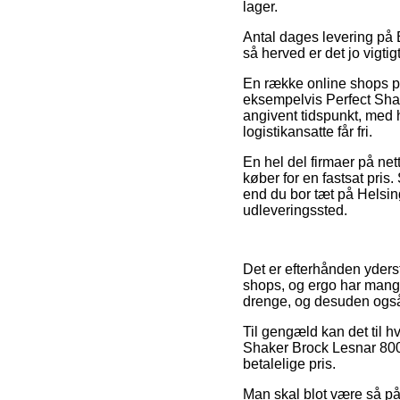
lager.
Antal dages levering på B
så herved er det jo vigtig
En række online shops pr
eksempelvis Perfect Shak
angivent tidspunkt, med h
logistikansatte får fri.
En hel del firmaer på net
køber for en fastsat pris
end du bor tæt på Helsingø
udleveringssted.
Det er efterhånden yderst
shops, og ergo har mange
drenge, og desuden også 
Til gengæld kan det til hv
Shaker Brock Lesnar 800
betalelige pris.
Man skal blot være så påva