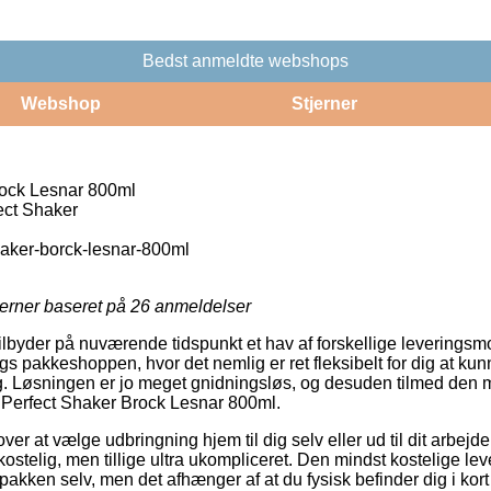
Bedst anmeldte webshops
Webshop
Stjerner
rock Lesnar 800ml
ect Shaker
haker-borck-lesnar-800ml
jerner baseret på
26
anmeldelser
ilbyder på nuværende tidspunkt et hav af forskellige leveringsm
gs pakkeshoppen, hvor det nemlig er ret fleksibelt for dig at ku
g. Løsningen er jo meget gnidningsløs, og desuden tilmed den m
 Perfect Shaker Brock Lesnar 800ml.
r at vælge udbringning hjem til dig selv eller ud til dit arbejde
stelig, men tillige ultra ukompliceret. Den mindst kostelige leve
pakken selv, men det afhænger af at du fysisk befinder dig i kor