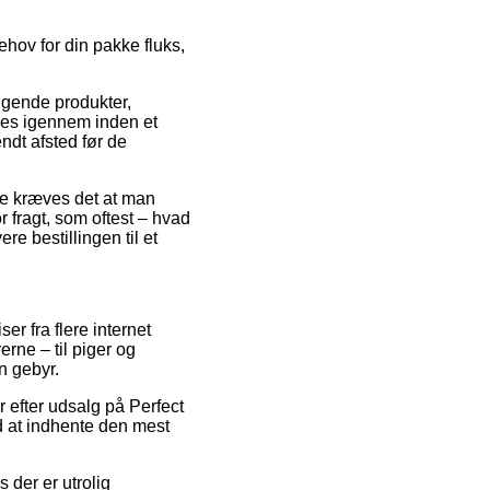
ehov for din pakke fluks,
lgende produkter,
øres igennem inden et
ndt afsted før de
lde kræves det at man
r fragt, som oftest – hvad
re bestillingen til et
er fra flere internet
rne – til piger og
n gebyr.
r efter udsalg på Perfect
d at indhente den mest
s der er utrolig