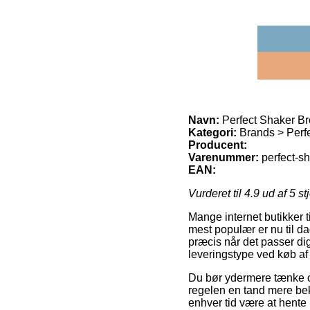
Navn:
Perfect Shaker B
Kategori:
Brands > Perf
Producent:
Varenummer:
perfect-s
EAN:
Vurderet til
4.9
ud af 5 st
Mange internet butikker t
mest populær er nu til da
præcis når det passer di
leveringstype ved køb af
Du bør ydermere tænke ove
regelen en tand mere beko
enhver tid være at hente 