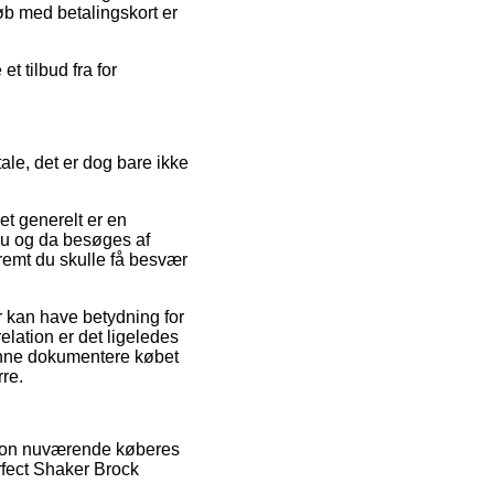
Køb med betalingskort er
t tilbud fra for
ale, det er dog bare ikke
t generelt er en
nu og da besøges af
remt du skulle få besvær
r kan have betydning for
lation er det ligeledes
 kunne dokumentere købet
re.
rtion nuværende køberes
rfect Shaker Brock