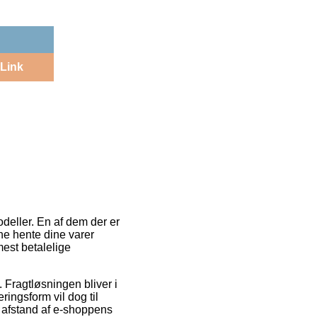
Link
odeller. En af dem der er
nne hente dine varer
est betalelige
. Fragtløsningen bliver i
ringsform vil dog til
t afstand af e-shoppens