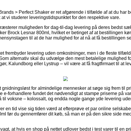
rands > Perfect Shaker er ret afgørende i tilfælde af at du har b
t at vi studerer leveringstidspunktet for den respektive vare.
æsterer muligheden for dag-til-dag levering på deres bedst sæ
er Brock Lesnar 800ml, hvilket er betinget af at bestillingen k
ensynstagen til at de har mulighed for at nå at få bestillingen se
tet frembyder levering uden omkostninger, men i de fleste tilfæ
. Som alternativ skal du udvælge den mest betalelige mulighed fo
r, Kalundborg eller Lystrup – vil være at få fragtfirmaet til at leve
 gnidningsløst for almindelige mennesker at søge sig frem til pris
 e-forhandlere fundet det nødvendigt at stampe priserne på vare
til voksne – kolossalt, og endda nogle gange yde levering ude
er en tid vise sig tiden værd at efterprøve et par online selskabe
ml før du gennemfører dit køb, så man er på den sikre side me
gt, at hvis en shop på nettet udlover bedst i test varer til en pri