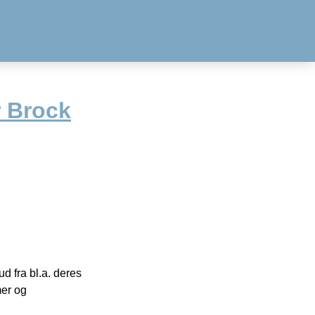
r Brock
 fra bl.a. deres
mer og