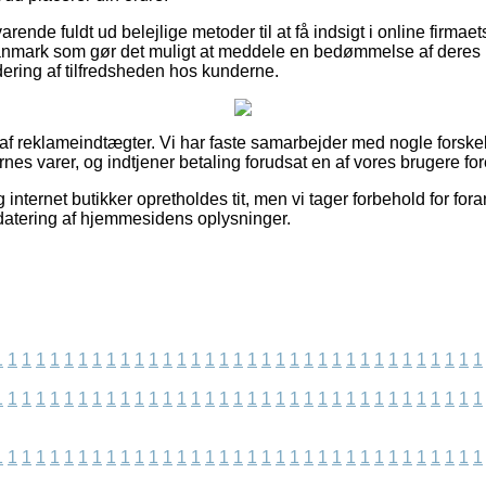
rende fuldt ud belejlige metoder til at få indsigt i online firma
nmark som gør det muligt at meddele en bedømmelse af deres k
rdering af tilfredsheden hos kunderne.
t af reklameindtægter. Vi har faste samarbejder med nogle forske
ernes varer, og indtjener betaling forudsat en af vores brugere fo
internet butikker opretholdes tit, men vi tager forbehold for fora
datering af hjemmesidens oplysninger.
1
1
1
1
1
1
1
1
1
1
1
1
1
1
1
1
1
1
1
1
1
1
1
1
1
1
1
1
1
1
1
1
1
1
1
1
1
1
1
1
1
1
1
1
1
1
1
1
1
1
1
1
1
1
1
1
1
1
1
1
1
1
1
1
1
1
1
1
1
1
1
1
1
1
1
1
1
1
1
1
1
1
1
1
1
1
1
1
1
1
1
1
1
1
1
1
1
1
1
1
1
1
1
1
1