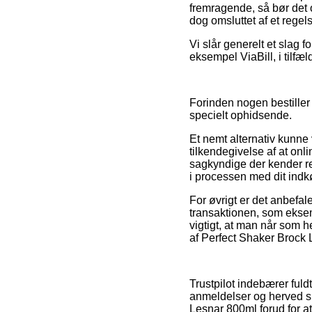
fremragende, så bør det o
dog omsluttet af et rege
Vi slår generelt et slag f
eksempel ViaBill, i tilfæl
Forinden nogen bestiller 
specielt ophidsende.
Et nemt alternativ kunne
tilkendegivelse af at on
sagkyndige der kender re
i processen med dit indk
For øvrigt er det anbefa
transaktionen, som eksem
vigtigt, at man når som h
af Perfect Shaker Brock 
Trustpilot indebærer ful
anmeldelser og herved sl
Lesnar 800ml forud for at