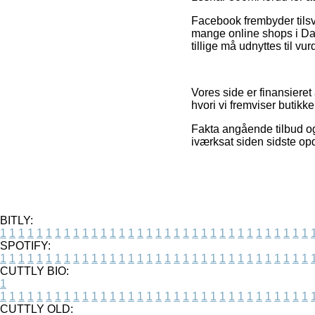
Facebook frembyder tilsva
mange online shops i Da
tillige må udnyttes til vu
Vores side er finansiere
hvori vi fremviser butikk
Fakta angående tilbud og 
iværksat siden sidste op
BITLY:
1
1
1
1
1
1
1
1
1
1
1
1
1
1
1
1
1
1
1
1
1
1
1
1
1
1
1
1
1
1
1
1
1
1
SPOTIFY:
1
1
1
1
1
1
1
1
1
1
1
1
1
1
1
1
1
1
1
1
1
1
1
1
1
1
1
1
1
1
1
1
1
1
CUTTLY BIO:
1
1
1
1
1
1
1
1
1
1
1
1
1
1
1
1
1
1
1
1
1
1
1
1
1
1
1
1
1
1
1
1
1
1
1
CUTTLY OLD: