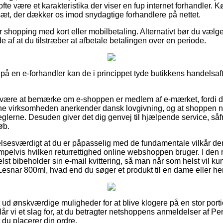
fte være et karakteristika der viser en fup internet forhandler. 
lsæt, der dækker os imod snydagtige forhandlere på nettet.
or shopping med kort eller mobilbetaling. Alternativt bør du vælge e
de af at du tilstræber at afbetale betalingen over en periode.
på en e-forhandler kan de i princippet tyde butikkens handelsaft
 være at bemærke om e-shoppen er medlem af e-mærket, fordi de
line virksomheden anerkender dansk lovgivning, og at shoppen 
glerne. Desuden giver det dig genvej til hjælpende service, såf
øb.
lelsesværdigt at du er påpasselig med de fundamentale vilkår de
pelvis hvilken returrettighed online webshoppen bruger. I den re
elst bibeholder sin e-mail kvittering, så man når som helst vil
Lesnar 800ml, hvad end du søger et produkt til en dame eller her
dt ud ønskværdige muligheder for at blive klogere på en stor po
år vi et slag for, at du betragter netshoppens anmeldelser af Pe
 du placerer din ordre.