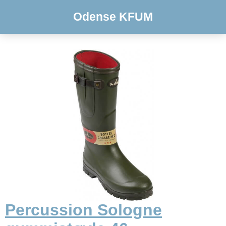
Odense KFUM
Percussion Sologne