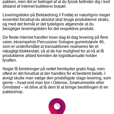
pakken, men det er betinget af at du fysisk befinder dig i kort
afstand af internet butikkens bopæl.
Leveringstiden på Beklædning // Fodtøj er naturligvis meget
essentiel forudsat du absolut skal bruge produkterne straks,
og med det formål er det tydeligvis afgørende at du
besigtiger leveringstiden for det respektive produkt.
De fleste internet handler lover dag-til-dag levering på flere
varer, eksempelvis Percussion Sologne gummistøvle 46,
som er underforstået at transaktionen realiseres før et
nøjagtigt klokkeslæt, så at de har mulighed for at nå at få
produkterne afsted forinden de logistikansatte holder
fyraften.
Nogle få forretninger på nettet frembyder gratis fragt, men
oftest er det forudsat at der handles for et bestemt beløb. I
øvrigt skulle man vælge den prisbilligste slags levering, som
gerne – hvad end man bor i Odense, Smørumnedre eller
Grindsted – vil blive at få dem til at bringe bestillingen til en
pakkeshop.