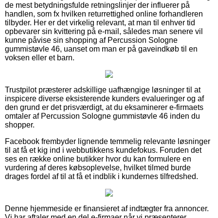
de mest betydningsfulde retningslinjer der influerer på
handlen, som fx hvilken returrettighed online forhandleren
tilbyder. Her er det virkelig relevant, at man til enhver tid
opbevarer sin kvittering på e-mail, således man senere vil
kunne påvise sin shopping af Percussion Sologne
gummistøvle 46, uanset om man er på gaveindkøb til en
voksen eller et barn.
Trustpilot præsterer adskillige uafhængige løsninger til at
inspicere diverse eksisterende kunders evalueringer og af
den grund er det prisværdigt, at du eksaminerer e-firmaets
omtaler af Percussion Sologne gummistøvle 46 inden du
shopper.
Facebook frembyder lignende temmelig relevante løsninger
til at få et kig ind i webbutikkens kundefokus. Foruden det
ses en række online butikker hvor du kan formulere en
vurdering af deres købsoplevelse, hvilket tilmed burde
drages fordel af til at få et indblik i kundernes tilfredshed.
Denne hjemmeside er finansieret af indtægter fra annoncer.
Vi har aftaler med en del e-firmaer når vi præsenterer