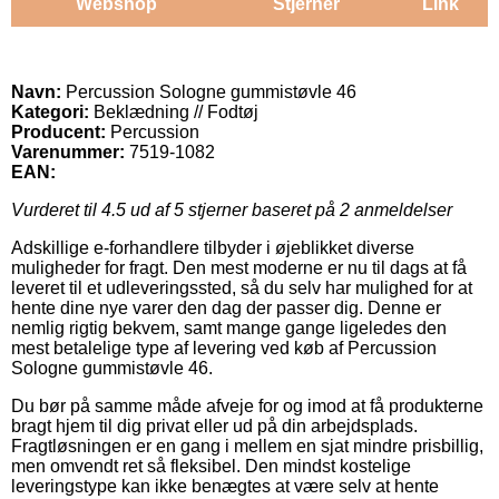
Webshop
Stjerner
Link
Navn:
Percussion Sologne gummistøvle 46
Kategori:
Beklædning // Fodtøj
Producent:
Percussion
Varenummer:
7519-1082
EAN:
Vurderet til
4.5
ud af 5 stjerner baseret på
2
anmeldelser
Adskillige e-forhandlere tilbyder i øjeblikket diverse
muligheder for fragt. Den mest moderne er nu til dags at få
leveret til et udleveringssted, så du selv har mulighed for at
hente dine nye varer den dag der passer dig. Denne er
nemlig rigtig bekvem, samt mange gange ligeledes den
mest betalelige type af levering ved køb af Percussion
Sologne gummistøvle 46.
Du bør på samme måde afveje for og imod at få produkterne
bragt hjem til dig privat eller ud på din arbejdsplads.
Fragtløsningen er en gang i mellem en sjat mindre prisbillig,
men omvendt ret så fleksibel. Den mindst kostelige
leveringstype kan ikke benægtes at være selv at hente