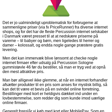
Det er jo ualmindeligt uproblematisk for forbrugerne at
sammenligne priser (via fx PriceRunner) fra diverse internet
shops, og for det har de fleste Percussion internet selskaber
i Danmark været presset til at at nedskære priserne på
varerne – til babyer og børn, men ligeledes til herrer og
damer – kolossalt, og endda nogle gange præstere gratis
levering.
Men det kan immervæk blive lønsomt at checke nogle
internet firmaer efter udsalg på Percussion Sologne
gummistøvle 46 før du bestiller, så man er tryg ved at opnå
den mest attraktive pris.
Man bør alligevel ikke glemme, at når en internet forhandler
afsætter produkter til en pris som anses for mystisk billig, så
kan det tit være et bevis på en svindel online forretning.
Bestillinger med kort er heldigvis dækket ind under en
lovbestemmelse, som redder dig som kunde imod uærlige
online firmaer.
Generelt foreslår vi køb med kort eller MobilePay. Som en