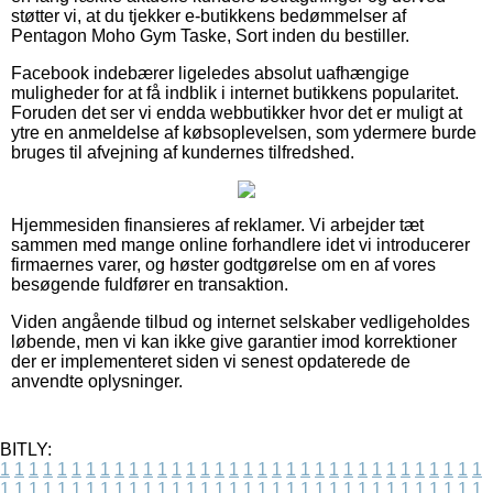
støtter vi, at du tjekker e-butikkens bedømmelser af
Pentagon Moho Gym Taske, Sort inden du bestiller.
Facebook indebærer ligeledes absolut uafhængige
muligheder for at få indblik i internet butikkens popularitet.
Foruden det ser vi endda webbutikker hvor det er muligt at
ytre en anmeldelse af købsoplevelsen, som ydermere burde
bruges til afvejning af kundernes tilfredshed.
Hjemmesiden finansieres af reklamer. Vi arbejder tæt
sammen med mange online forhandlere idet vi introducerer
firmaernes varer, og høster godtgørelse om en af vores
besøgende fuldfører en transaktion.
Viden angående tilbud og internet selskaber vedligeholdes
løbende, men vi kan ikke give garantier imod korrektioner
der er implementeret siden vi senest opdaterede de
anvendte oplysninger.
BITLY:
1
1
1
1
1
1
1
1
1
1
1
1
1
1
1
1
1
1
1
1
1
1
1
1
1
1
1
1
1
1
1
1
1
1
1
1
1
1
1
1
1
1
1
1
1
1
1
1
1
1
1
1
1
1
1
1
1
1
1
1
1
1
1
1
1
1
1
1