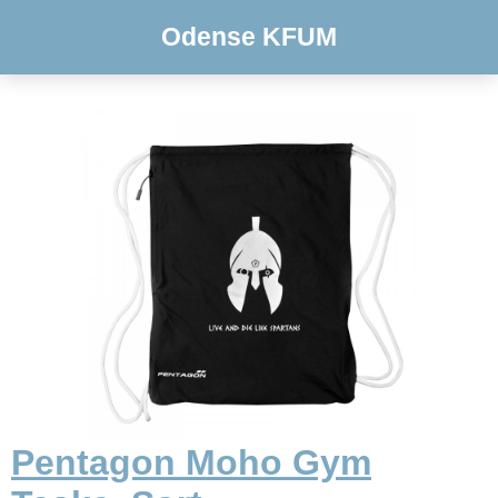
Odense KFUM
Pentagon Moho Gym