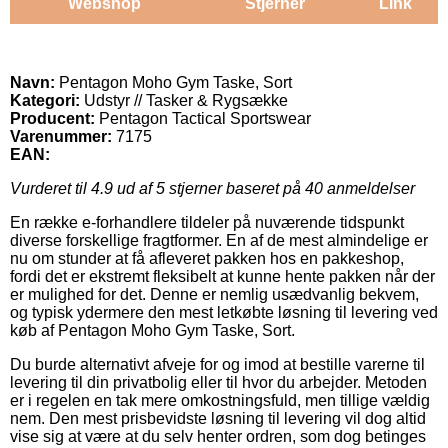
Webshop
Stjerner
Link
Navn:
Pentagon Moho Gym Taske, Sort
Kategori:
Udstyr // Tasker & Rygsække
Producent:
Pentagon Tactical Sportswear
Varenummer:
7175
EAN:
Vurderet til
4.9
ud af 5 stjerner baseret på
40
anmeldelser
En række e-forhandlere tildeler på nuværende tidspunkt
diverse forskellige fragtformer. En af de mest almindelige er
nu om stunder at få afleveret pakken hos en pakkeshop,
fordi det er ekstremt fleksibelt at kunne hente pakken når der
er mulighed for det. Denne er nemlig usædvanlig bekvem,
og typisk ydermere den mest letkøbte løsning til levering ved
køb af Pentagon Moho Gym Taske, Sort.
Du burde alternativt afveje for og imod at bestille varerne til
levering til din privatbolig eller til hvor du arbejder. Metoden
er i regelen en tak mere omkostningsfuld, men tillige vældig
nem. Den mest prisbevidste løsning til levering vil dog altid
vise sig at være at du selv henter ordren, som dog betinges