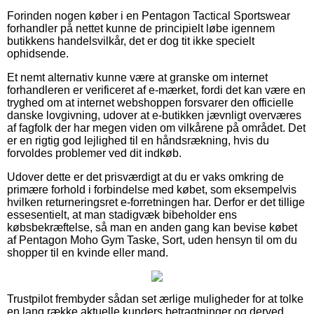
Forinden nogen køber i en Pentagon Tactical Sportswear
forhandler på nettet kunne de principielt løbe igennem
butikkens handelsvilkår, det er dog tit ikke specielt
ophidsende.
Et nemt alternativ kunne være at granske om internet
forhandleren er verificeret af e-mærket, fordi det kan være en
tryghed om at internet webshoppen forsvarer den officielle
danske lovgivning, udover at e-butikken jævnligt overværes
af fagfolk der har megen viden om vilkårene på området. Det
er en rigtig god lejlighed til en håndsrækning, hvis du
forvoldes problemer ved dit indkøb.
Udover dette er det prisværdigt at du er vaks omkring de
primære forhold i forbindelse med købet, som eksempelvis
hvilken returneringsret e-forretningen har. Derfor er det tillige
essesentielt, at man stadigvæk bibeholder ens
købsbekræftelse, så man en anden gang kan bevise købet
af Pentagon Moho Gym Taske, Sort, uden hensyn til om du
shopper til en kvinde eller mand.
Trustpilot frembyder sådan set ærlige muligheder for at tolke
en lang række aktuelle kunders betragtninger og derved