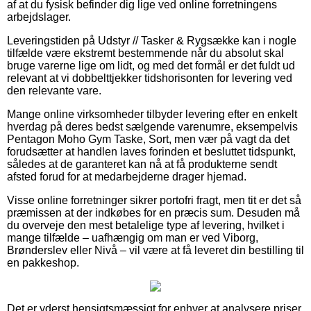
af at du fysisk befinder dig lige ved online forretningens
arbejdslager.
Leveringstiden på Udstyr // Tasker & Rygsække kan i nogle
tilfælde være ekstremt bestemmende når du absolut skal
bruge varerne lige om lidt, og med det formål er det fuldt ud
relevant at vi dobbelttjekker tidshorisonten for levering ved
den relevante vare.
Mange online virksomheder tilbyder levering efter en enkelt
hverdag på deres bedst sælgende varenumre, eksempelvis
Pentagon Moho Gym Taske, Sort, men vær på vagt da det
forudsætter at handlen laves forinden et besluttet tidspunkt,
således at de garanteret kan nå at få produkterne sendt
afsted forud for at medarbejderne drager hjemad.
Visse online forretninger sikrer portofri fragt, men tit er det så
præmissen at der indkøbes for en præcis sum. Desuden må
du overveje den mest betalelige type af levering, hvilket i
mange tilfælde – uafhængig om man er ved Viborg,
Brønderslev eller Nivå – vil være at få leveret din bestilling til
en pakkeshop.
Det er yderst hensigtsmæssigt for enhver at analysere priser