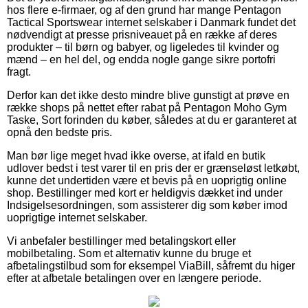
hos flere e-firmaer, og af den grund har mange Pentagon
Tactical Sportswear internet selskaber i Danmark fundet det
nødvendigt at presse prisniveauet på en række af deres
produkter – til børn og babyer, og ligeledes til kvinder og
mænd – en hel del, og endda nogle gange sikre portofri
fragt.
Derfor kan det ikke desto mindre blive gunstigt at prøve en
række shops på nettet efter rabat på Pentagon Moho Gym
Taske, Sort forinden du køber, således at du er garanteret at
opnå den bedste pris.
Man bør lige meget hvad ikke overse, at ifald en butik
udlover bedst i test varer til en pris der er grænseløst letkøbt,
kunne det undertiden være et bevis på en uoprigtig online
shop. Bestillinger med kort er heldigvis dækket ind under
Indsigelsesordningen, som assisterer dig som køber imod
uoprigtige internet selskaber.
Vi anbefaler bestillinger med betalingskort eller
mobilbetaling. Som et alternativ kunne du bruge et
afbetalingstilbud som for eksempel ViaBill, såfremt du higer
efter at afbetale betalingen over en længere periode.