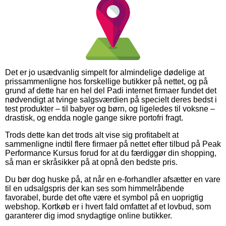
Det er jo usædvanlig simpelt for almindelige dødelige at
prissammenligne hos forskellige butikker på nettet, og på
grund af dette har en hel del Padi internet firmaer fundet det
nødvendigt at tvinge salgsværdien på specielt deres bedst i
test produkter – til babyer og børn, og ligeledes til voksne –
drastisk, og endda nogle gange sikre portofri fragt.
Trods dette kan det trods alt vise sig profitabelt at
sammenligne indtil flere firmaer på nettet efter tilbud på Peak
Performance Kursus forud for at du færdiggør din shopping,
så man er skråsikker på at opnå den bedste pris.
Du bør dog huske på, at når en e-forhandler afsætter en vare
til en udsalgspris der kan ses som himmelråbende
favorabel, burde det ofte være et symbol på en uoprigtig
webshop. Kortkøb er i hvert fald omfattet af et lovbud, som
garanterer dig imod snydagtige online butikker.