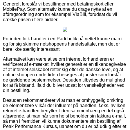
Generelt foreslår vi bestillinger med betalingskort eller
MobilePay. Som alternativ kunne du drage nytte af en
afdragsordning som for eksempel ViaBill, forudsat du vil
dække prisen i flere bidder.
Forinden folk handler i en Padi butik på nettet kunne man i
og for sig skimme netshoppens handelsaftale, men det er
bare ikke særlig interessant.
Alternativet kan være at se om internet forhandleren er
verificeret af e-mærket, hvilket generelt er en tilkendegivelse
af at internet selskabet retter sig efter de danske love, og at
online shoppen undertiden besøges af jurister som forstår
de gældende bestemmelser. Desuden tilbydes du mulighed
for at få bistand, ifald du bliver udsat for vanskeligheder ved
din bestilling.
Desuden rekommanderer vi at man er omhyggelig omkring
de elementære vilkår der influerer på handlen, f.eks. hvilken
returret e-handlen benytter. I den sammenhæng er det også
afgørende, at man når som helst beholder sin faktura e-mail,
så man i fremtiden vil kunne dokumentere sin bestilling af
Peak Performance Kursus, uanset om du er på udkig efter et