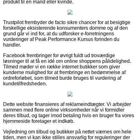
produkt til en mand eller kvinde.
Trustpilot frembyder de facto sikre chancer for at besigtige
forskellige eksisterende konsumenters domme og af den
grund går vi ind for, at du udforsker e-forretningens
vurderinger af Peak Performance Kursus forinden du
handler.
Facebook frembringer for øvrigt fuldt ud troværdige
løsninger til at få en idé om online shoppens pålidelighed.
Tilmed møder vi en række internet butikker som giver
kunderne mulighed for at frembringe en bedømmelse af
ordreforløbet, som tilmed burde bruges til vurdering af
kundetilfredsheden.
Dette website finansieres af reklameindtægter. Vi arbejder
sammen med flere online virksomheder når vi formidler
deres tilbud, og tager imod betaling hvis en bruger fra vores
hjemmeside foretager et indkøb.
Vejledning om tilbud og butikker på nettet værnes om hele
tiden, men vi kan ikke stilles ansvarlig for reguleringer der