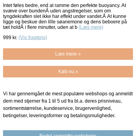
Intet føles bedre, end at ramme den perfekte buoyancy. At
svæve over bundenÂ uden angstregelser, som om
tyngdekraften slet ikke har effekt under vandet.Â At kunne
ligge og beskue den lille søanemone og dens beboere på
tæt holdÂ i flere minutter, uden at b
(Læs mere)
999
kr.
(Vis fragtpris)
Læs mere »
Køb nu »
Vi har gennemgået de mest populære webshops og anmeldt
dem med stjerner fra 1 til 5 ud fra bl.a. deres prisniveau,
sortimentstørrelse, kundeservice, brugervenlighed,
betingelser, leveringsformer og betalingsmuligheder.
Bedst anmeldte webshops