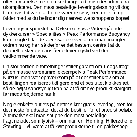
oftest en anelse mere omkostningsfuld, men desuden ultra
ukompliceret. Den mest betalelige leveringsløsning vil dog
til enhver tid være at hente varerne selv, men det står og
falder med at du befinder dig nærved webshoppens bopæl.
Leveringstidspunktet på Dykkerkursus > Videregående
dykkerkurser > Specialities > Peak Performance Buoyancy
kan i nogle tilfælde være særdeles vital om man mangler
ordren nu og her, så derfor er det bestemt centralt at du
dobbelttjekker den anslåede leveringstid ved den
vedkommende vare.
En stor portion e-forretninger stiller garanti om 1 dags fragt
på en masse varenumre, eksempelvis Peak Performance
Kursus, men vær opmærksom på at det stiller krav om at
bestillingen realiseres tidligere end et besluttet klokkeslæt,
så de højst sandsynligt kan nå at få dit nye produkt klargjort
før medarbejderne har fri.
Nogle enkelte outlets på nettet sikrer gratis levering, men for
det meste forudsætter det at du bestiller for et præcist beløb.
Alternativt skal man snuppe den mest betalelige
fragtmetode, som typisk – om man er i Herning, Hillerød eller
Støvring – vil være at få kørt produkterne til en pakkeshop.