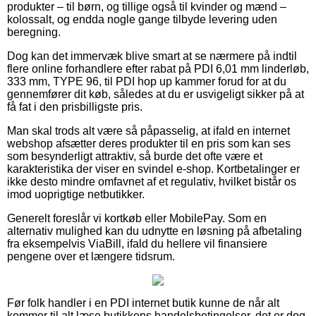
produkter – til børn, og tillige også til kvinder og mænd –
kolossalt, og endda nogle gange tilbyde levering uden
beregning.
Dog kan det immervæk blive smart at se nærmere på indtil
flere online forhandlere efter rabat på PDI 6,01 mm linderløb,
333 mm, TYPE 96, til PDI hop up kammer forud for at du
gennemfører dit køb, således at du er usvigeligt sikker på at
få fat i den prisbilligste pris.
Man skal trods alt være så påpasselig, at ifald en internet
webshop afsætter deres produkter til en pris som kan ses
som besynderligt attraktiv, så burde det ofte være et
karakteristika der viser en svindel e-shop. Kortbetalinger er
ikke desto mindre omfavnet af et regulativ, hvilket bistår os
imod uoprigtige netbutikker.
Generelt foreslår vi kortkøb eller MobilePay. Som en
alternativ mulighed kan du udnytte en løsning på afbetaling
fra eksempelvis ViaBill, ifald du hellere vil finansiere
pengene over et længere tidsrum.
Før folk handler i en PDI internet butik kunne de når alt
kommer til alt læse butikkens handelsbetingelser, det er dog