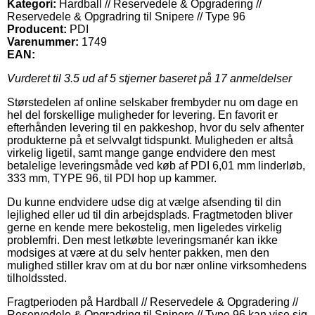
Kategori:
Hardball // Reservedele & Opgradering //
Reservedele & Opgradring til Snipere // Type 96
Producent:
PDI
Varenummer:
1749
EAN:
Vurderet til
3.5
ud af 5 stjerner baseret på
17
anmeldelser
Størstedelen af online selskaber frembyder nu om dage en
hel del forskellige muligheder for levering. En favorit er
efterhånden levering til en pakkeshop, hvor du selv afhenter
produkterne på et selvvalgt tidspunkt. Muligheden er altså
virkelig ligetil, samt mange gange endvidere den mest
betalelige leveringsmåde ved køb af PDI 6,01 mm linderløb,
333 mm, TYPE 96, til PDI hop up kammer.
Du kunne endvidere udse dig at vælge afsending til din
lejlighed eller ud til din arbejdsplads. Fragtmetoden bliver
gerne en kende mere bekostelig, men ligeledes virkelig
problemfri. Den mest letkøbte leveringsmanér kan ikke
modsiges at være at du selv henter pakken, men den
mulighed stiller krav om at du bor nær online virksomhedens
tilholdssted.
Fragtperioden på Hardball // Reservedele & Opgradering //
Reservedele & Opgradring til Snipere // Type 96 kan vise sig