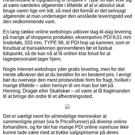
at være særdeles afgørende i tilfælde af at vi absolut skal
bruge varen lige om lidt, så med det formål er det selvsagt
afgørende at man undersøger den anslåede leveringstid ved
den vedkommende vare.
En lang række online webshops udlover dag-til-dag levering
på mange af shoppens produkter, eksempelvis PDI 6,01 mm
linderløb, 333 mm, TYPE 96, til PDI hop up kammer, som er
forudsat at transaktionen gennemføres før et fastsat
tidspunkt, så de kan nå at få ordren klar forud for at
lagerpersonalet tager hjem.
Nogle internet webshops yder gratis levering, men for det
meste afkræver det at du bestiller for en bestemt pris. I øvrigt
bør du overveje den mest prisbevidste form for fragt, hvilket i
mange tilfælde – uden hensyn til om man bor tæt på
Herning, Dragør eller Skælskør – vil være at få fragtmanden
til at bringe din ordre til et afhentningssted.
Det er særligt nemt for almindelige mennesker at
sammenligne priser (via fx PriceRunner) på diverse online
forhandlere, og for det har mange PDI online varehuse ikke
kunne lade være med at trykke salgspriserne på deres