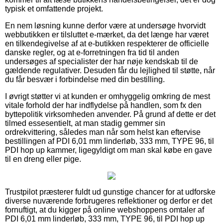
typisk et omfattende projekt.
En nem løsning kunne derfor være at undersøge hvorvidt
webbutikken er tilsluttet e-mærket, da det længe har været
en tilkendegivelse af at e-butikken respekterer de officielle
danske regler, og at e-forretningen fra tid til anden
undersøges af specialister der har nøje kendskab til de
gældende regulativer. Desuden får du lejlighed til støtte, når
du får besvær i forbindelse med din bestilling.
I øvrigt støtter vi at kunden er omhyggelig omkring de mest
vitale forhold der har indflydelse på handlen, som fx den
byttepolitik virksomheden anvender. På grund af dette er det
tilmed essesentielt, at man stadig gemmer sin
ordrekvittering, således man når som helst kan eftervise
bestillingen af PDI 6,01 mm linderløb, 333 mm, TYPE 96, til
PDI hop up kammer, ligegyldigt om man skal købe en gave
til en dreng eller pige.
Trustpilot præsterer fuldt ud gunstige chancer for at udforske
diverse nuværende forbrugeres reflektioner og derfor er det
fornuftigt, at du kigger på online webshoppens omtaler af
PDI 6,01 mm linderløb, 333 mm, TYPE 96, til PDI hop up