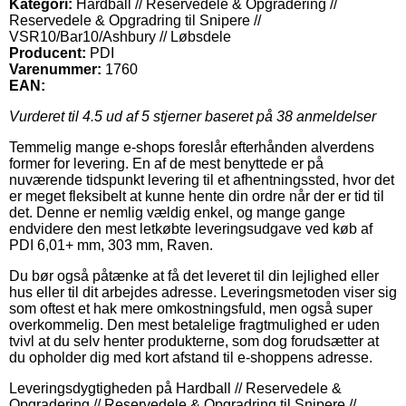
Kategori:
Hardball // Reservedele & Opgradering //
Reservedele & Opgradring til Snipere //
VSR10/Bar10/Ashbury // Løbsdele
Producent:
PDI
Varenummer:
1760
EAN:
Vurderet til
4.5
ud af 5 stjerner baseret på
38
anmeldelser
Temmelig mange e-shops foreslår efterhånden alverdens
former for levering. En af de mest benyttede er på
nuværende tidspunkt levering til et afhentningssted, hvor det
er meget fleksibelt at kunne hente din ordre når der er tid til
det. Denne er nemlig vældig enkel, og mange gange
endvidere den mest letkøbte leveringsudgave ved køb af
PDI 6,01+ mm, 303 mm, Raven.
Du bør også påtænke at få det leveret til din lejlighed eller
hus eller til dit arbejdes adresse. Leveringsmetoden viser sig
som oftest et hak mere omkostningsfuld, men også super
overkommelig. Den mest betalelige fragtmulighed er uden
tvivl at du selv henter produkterne, som dog forudsætter at
du opholder dig med kort afstand til e-shoppens adresse.
Leveringsdygtigheden på Hardball // Reservedele &
Opgradering // Reservedele & Opgradring til Snipere //