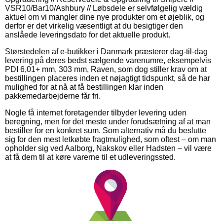
VSR10/Bar10/Ashbury // Løbsdele er selvfølgelig vældig
aktuel om vi mangler dine nye produkter om et øjeblik, og
derfor er det virkelig væsentligt at du besigtiger den
anslåede leveringsdato for det aktuelle produkt.
Størstedelen af e-butikker i Danmark præsterer dag-til-dag
levering på deres bedst sælgende varenumre, eksempelvis
PDI 6,01+ mm, 303 mm, Raven, som dog stiller krav om at
bestillingen placeres inden et nøjagtigt tidspunkt, så de har
mulighed for at nå at få bestillingen klar inden
pakkemedarbejderne får fri.
Nogle få internet foretagender tilbyder levering uden
beregning, men for det meste under forudsætning af at man
bestiller for en konkret sum. Som alternativ må du beslutte
sig for den mest letkøbte fragtmulighed, som oftest – om man
opholder sig ved Aalborg, Nakskov eller Hadsten – vil være
at få dem til at køre varerne til et udleveringssted.