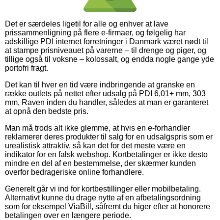
Det er særdeles ligetil for alle og enhver at lave
prissammenligning på flere e-firmaer, og følgelig har
adskillige PDI internet forretninger i Danmark været nødt til
at stampe prisniveauet på varerne – til drenge og piger, og
tillige også til voksne – kolossalt, og endda nogle gange yde
portofri fragt.
Det kan til hver en tid være indbringende at granske en
række outlets på nettet efter udsalg på PDI 6,01+ mm, 303
mm, Raven inden du handler, således at man er garanteret
at opnå den bedste pris.
Man må trods alt ikke glemme, at hvis en e-forhandler
reklamerer deres produkter til salg for en udsalgspris som er
urealistisk attraktiv, så kan det for det meste være en
indikator for en falsk webshop. Kortbetalinger er ikke desto
mindre en del af en bestemmelse, der skærmer kunden
overfor bedrageriske online forhandlere.
Generelt går vi ind for kortbestillinger eller mobilbetaling.
Alternativt kunne du drage nytte af en afbetalingsordning
som for eksempel ViaBill, såfremt du higer efter at honorere
betalingen over en længere periode.