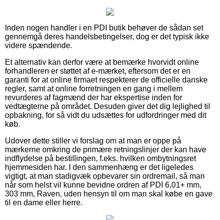
Inden nogen handler i en PDI butik behøver de sådan set
gennemgå deres handelsbetingelser, dog er det typisk ikke
videre spændende.
Et alternativ kan derfor være at bemærke hvorvidt online
forhandleren er støttet af e-mærket, eftersom det er en
garanti for at online firmaet respekterer de officielle danske
regler, samt at online forretningen en gang i mellem
revurderes af fagmænd der har ekspertise inden for
vedtægterne på området. Desuden giver det dig lejlighed til
opbakning, for så vidt du udsættes for udfordringer med dit
køb.
Udover dette stiller vi forslag om at man er oppe på
mærkerne omkring de primære retningslinjer der kan have
indflydelse på bestillingen, f.eks. hvilken ombytningsret
hjemmesiden har. I den sammenhæng er det ligeledes
vigtigt, at man stadigvæk opbevarer sin ordremail, så man
når som helst vil kunne bevidne ordren af PDI 6,01+ mm,
303 mm, Raven, uden hensyn til om man skal købe en gave
til en dame eller herre.