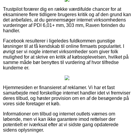
Trustpilot forærer dig en række værdifulde chancer for at
eksaminere flere tidligere brugeres kritik og af den grund kan
det anbefales, at du gennemsøger internet virksomhedens
vurderinger af PDI 6,01+ mm, 303 mm, Raven forinden du
handler.
Facebook resulterer i ligeledes fuldkommen gunstige
løsninger til at få kendskab til online firmaets popularitet. I
øvrigt ser vi nogle internet virksomheder som giver folk
mulighed for at skrive en kritik af købsoplevelsen, hvilket på
samme måde bør benyttes til vurdering af hvor tilfredse
kunderne er.
Hjemmesiden er finansieret af reklamer. Vi har et fast
samarbejde med forskellige internet handler idet vi fremviser
deres tilbud, og høster provision om en af de besøgende på
vores side foretager et køb.
Informationer om tilbud og internet outlets værnes om
løbende, men vi kan ikke garantere imod rettelser der
potentielt er iværksat efter at vi sidste gang opdaterede
sidens oplysninger.