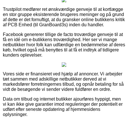
Trustpilot medfører ret ønskværdige genveje til at kortlægge
en stor gruppe eksisterende brugeres meninger og på grund
af dette er det fornuftigt, at du gransker online butikkens kritik
af PCB Enhed (til GranBoard3s) inden du handler.
Facebook genererer tillige de facto troværdige genveje til at
få en idé om e-butikkens troværdighed. Her ser vi mange
netbutikker hvor folk kan udfærdige en bedømmelse af deres
køb, hvilket også må benyttes til at få et indtryk af tidligere
kunders oplevelser.
Vores side er finansieret ved hjælp af annoncer. Vi arbejder
tæt sammen med adskillige netbutikker derved at vi
markedsfører forretningernes tilbud, og opnår betaling for så
vidt de besøgende vi sender videre fuldfører en ordre.
Data om tilbud og internet butikker ajourføres hyppigt, men
vi kan ikke give garantier imod reguleringer der potentielt er
udført efter seneste opdatering af hjemmesidens
oplysninger.