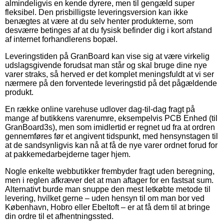
almindeligvis en kende dyrere, men til gengæld super
fleksibel. Den prisbilligste leveringsversion kan ikke
benægtes at være at du selv henter produkterne, som
desværre betinges af at du fysisk befinder dig i kort afstand
af internet forhandlerens bopæl.
Leveringstiden på GranBoard kan vise sig at være virkelig
udslagsgivende forudsat man står og skal bruge dine nye
varer straks, så herved er det komplet meningsfuldt at vi ser
nærmere på den forventede leveringstid på det pågældende
produkt.
En række online varehuse udlover dag-til-dag fragt på
mange af butikkens varenumre, eksempelvis PCB Enhed (til
GranBoard3s), men som imidlertid er regnet ud fra at ordren
gennemføres før et angivent tidspunkt, med hensynstagen til
at de sandsynligvis kan nå at få de nye varer ordnet forud for
at pakkemedarbejderne tager hjem.
Nogle enkelte webbutikker frembyder fragt uden beregning,
men i reglen afkræver det at man aftager for en fastsat sum.
Alternativt burde man snuppe den mest letkøbte metode til
levering, hvilket gerne – uden hensyn til om man bor ved
København, Hobro eller Ebeltoft – er at få dem til at bringe
din ordre til et afhentningssted.