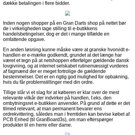
dække betalingen i flere bidder.
Inden nogen shopper på en Gran Darts shop på nettet bør
de i virkeligheden tage stilling til e-butikkens
handelsbetingelser, dog er det i mange tilfælde en
omfattende opgave.
En anden løsning kunne måske være at granske hvorvidt e-
handlen er e-mærke godkendt, grundet at det længe har
været et tegn på at netshoppen efterfølger gældende dansk
lovgivning, og at internet selskabet rutinemæssigt vurderes
af fagmænd der er meget fortrolige de gældende
bestemmelser. Det er en rigtig god mulighed for opbakning,
hvis du får problemstillinger med din ordre.
Tillige slår vi et slag for at køberen er klar over de mest
relevante vilkår der indvirker på handlen, f.eks. den
ombytningsret e-butikken anvender. På grund af dette er det
tilmed relevant, at man permanent bevarer ens
ordrekvittering, således man i fremtiden kan bevise købet af
PCB Enhed (til GranBoard3s), om man efterspørger
produkter til en herre eller dame.