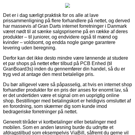
Det er i dag særligt praktisk for os alle at lave
prissammenligning på flere forhandlere på nettet, og derved
har massevis af Gran Darts internet forretninger i Danmark
været nødt til at sænke salgspriserne på en række af deres
produkter – til juniorer, og endvidere også til mænd og
kvinder – voldsomt, og endda nogle gange garantere
levering uden beregning.
Derfor kan det ikke desto mindre være lønnende at studere
et par shops på nettet efter tilbud på PCB Enhed (til
GranBoard3s) inden du gennemfører din handel, så du er
tryg ved at antage den mest betalelige pris.
Du bør alligevel være så påpasselig, at hvis en internet shop
forhandler produkter for en pris der anses for enormt lav, så
er det undertiden være et signal om en uoprigtig online
shop. Bestillinger med betalingskort er heldigvis omsluttet af
en forordning, som skærmer dig som kunde imod
bedrageriske forretninger på nettet.
Generelt tilråder vi kortbetalinger eller betalinger med
mobilen. Som en anden løsning burde du udnytte et
afdragstilbud som eksempelvis ViaBill, såfremt du gerne vil