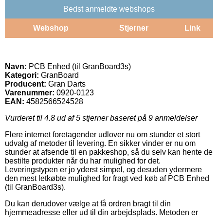
Bedst anmeldte webshops
Webshop
Stjerner
Link
Navn:
PCB Enhed (til GranBoard3s)
Kategori:
GranBoard
Producent:
Gran Darts
Varenummer:
0920-0123
EAN:
4582566524528
Vurderet til
4.8
ud af 5 stjerner baseret på
9
anmeldelser
Flere internet foretagender udlover nu om stunder et stort
udvalg af metoder til levering. En sikker vinder er nu om
stunder at afsende til en pakkeshop, så du selv kan hente de
bestilte produkter når du har mulighed for det.
Leveringstypen er jo yderst simpel, og desuden ydermere
den mest letkøbte mulighed for fragt ved køb af PCB Enhed
(til GranBoard3s).
Du kan derudover vælge at få ordren bragt til din
hjemmeadresse eller ud til din arbejdsplads. Metoden er