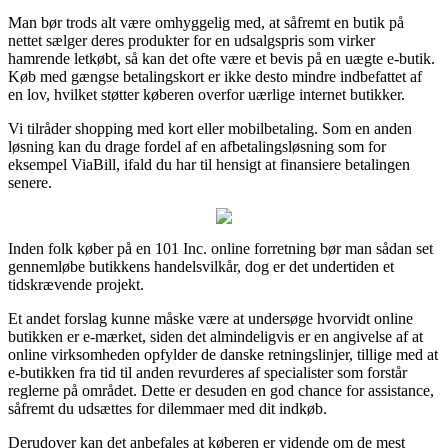
Man bør trods alt være omhyggelig med, at såfremt en butik på
nettet sælger deres produkter for en udsalgspris som virker
hamrende letkøbt, så kan det ofte være et bevis på en uægte e-butik.
Køb med gængse betalingskort er ikke desto mindre indbefattet af
en lov, hvilket støtter køberen overfor uærlige internet butikker.
Vi tilråder shopping med kort eller mobilbetaling. Som en anden
løsning kan du drage fordel af en afbetalingsløsning som for
eksempel ViaBill, ifald du har til hensigt at finansiere betalingen
senere.
Inden folk køber på en 101 Inc. online forretning bør man sådan set
gennemløbe butikkens handelsvilkår, dog er det undertiden et
tidskrævende projekt.
Et andet forslag kunne måske være at undersøge hvorvidt online
butikken er e-mærket, siden det almindeligvis er en angivelse af at
online virksomheden opfylder de danske retningslinjer, tillige med at
e-butikken fra tid til anden revurderes af specialister som forstår
reglerne på området. Dette er desuden en god chance for assistance,
såfremt du udsættes for dilemmaer med dit indkøb.
Derudover kan det anbefales at køberen er vidende om de mest