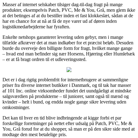
Masser af internet selskaber tilsiger dag-til-dag fragt på mange
produkter, eksempelvis Patch, PVC, Me & You, Grå, men glem ikke
at det betinges af at du bestiller inden et fast klokkeslæt, sådan at de
har en chance for at nå at få de nye varer ud af døren inden
logistikmedarbejderne har fyraften.
Enkelte netshops garanterer levering uden gebyr, men i mange
tilfælde afkræver det at man indkøber for et præcist beløb. Desuden
burde du overveje den billigste form for fragt, hvilket mange gange
– hvad end man befinder sig nær Horsens, Hjørring eller Humlebæk
– er at få bragt ordren til et udleveringssted.
Det er i dag rigtig problemfrit for internetbrugere at sammenligne
priser fra diverse internet butikker i Danmark, og til tak har masser
af 101 Inc. online virksomheder fundet det uundgåeligt at mindske
salgsværdien på produkterne – til juniorer, samt også til mænd og
kvinder – helt i bund, og endda nogle gange sikre levering uden
omkostninger.
Det kan til hver en tid blive indbringende at kigge forbi et par
forskellige forretninger på nettet efter udsalg på Patch, PVC, Me &
You, Grå forud for at du shopper, så man er på den sikre side med at
modtage den mest betalelige pris.