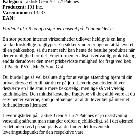
Kategori:
Taktisk Gear // Lir // Patches
Producent:
101 Inc.
Varenummer:
13233
EAN:
Vurderet til
3.9
ud af 5 stjerner baseret på
25
anmeldelser
En stor portion internet virksomheder udlover heldigvis en lang
række forskellige fragttyper. En sikker vinder er lige nu at få leveret
til en pakkeshop, så du nemt selv kan hente de bestilte produkter når
der er mulighed for det. Fragtformen er altså usædvanlig praktisk, og
endda derudover den mest prisbevidste mulighed for fragt ved køb
af Patch, PVC, Me & You, Grå.
Du burde lige så vel beslutte dig for at vælge afsending hjem til din
privatadresse eller til når du er på job. Leveringsmetoden bliver
desværre en lille smule mere bekostelig, men lige så vel vældig
gnidningsløs. Den mindst kostelige fragttype vil dog altid være at du
selv henter varerne, som jo afhænger af at du lever tæt på internet
forhandlerens hjemsted.
Leveringstiden på Taktisk Gear // Lir // Patches er jo usædvanlig
væsentlig såfremt man mangler ordren øjeblikkeligt, så i det øjemed
er det uden tvivl på sin plads at du finder det forventede
leveringstidspunkt for den respektive vare.