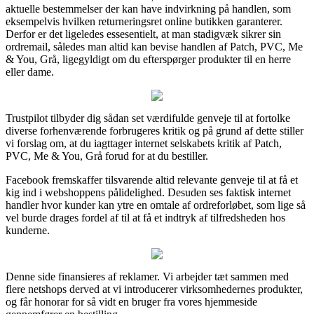
aktuelle bestemmelser der kan have indvirkning på handlen, som
eksempelvis hvilken returneringsret online butikken garanterer.
Derfor er det ligeledes essesentielt, at man stadigvæk sikrer sin
ordremail, således man altid kan bevise handlen af Patch, PVC, Me
& You, Grå, ligegyldigt om du efterspørger produkter til en herre
eller dame.
Trustpilot tilbyder dig sådan set værdifulde genveje til at fortolke
diverse forhenværende forbrugeres kritik og på grund af dette stiller
vi forslag om, at du iagttager internet selskabets kritik af Patch,
PVC, Me & You, Grå forud for at du bestiller.
Facebook fremskaffer tilsvarende altid relevante genveje til at få et
kig ind i webshoppens pålidelighed. Desuden ses faktisk internet
handler hvor kunder kan ytre en omtale af ordreforløbet, som lige så
vel burde drages fordel af til at få et indtryk af tilfredsheden hos
kunderne.
Denne side finansieres af reklamer. Vi arbejder tæt sammen med
flere netshops derved at vi introducerer virksomhedernes produkter,
og får honorar for så vidt en bruger fra vores hjemmeside