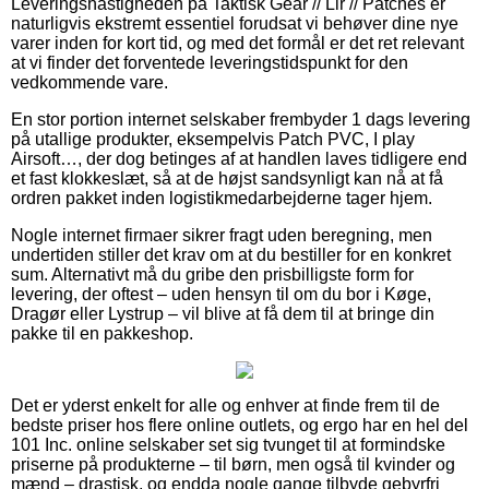
Leveringshastigheden på Taktisk Gear // Lir // Patches er
naturligvis ekstremt essentiel forudsat vi behøver dine nye
varer inden for kort tid, og med det formål er det ret relevant
at vi finder det forventede leveringstidspunkt for den
vedkommende vare.
En stor portion internet selskaber frembyder 1 dags levering
på utallige produkter, eksempelvis Patch PVC, I play
Airsoft…, der dog betinges af at handlen laves tidligere end
et fast klokkeslæt, så at de højst sandsynligt kan nå at få
ordren pakket inden logistikmedarbejderne tager hjem.
Nogle internet firmaer sikrer fragt uden beregning, men
undertiden stiller det krav om at du bestiller for en konkret
sum. Alternativt må du gribe den prisbilligste form for
levering, der oftest – uden hensyn til om du bor i Køge,
Dragør eller Lystrup – vil blive at få dem til at bringe din
pakke til en pakkeshop.
Det er yderst enkelt for alle og enhver at finde frem til de
bedste priser hos flere online outlets, og ergo har en hel del
101 Inc. online selskaber set sig tvunget til at formindske
priserne på produkterne – til børn, men også til kvinder og
mænd – drastisk, og endda nogle gange tilbyde gebyrfri