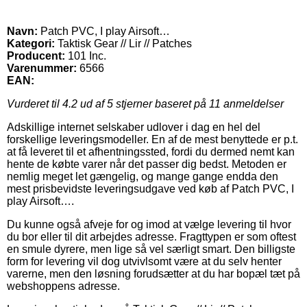
Navn:
Patch PVC, I play Airsoft…
Kategori:
Taktisk Gear // Lir // Patches
Producent:
101 Inc.
Varenummer:
6566
EAN:
Vurderet til
4.2
ud af 5 stjerner baseret på
11
anmeldelser
Adskillige internet selskaber udlover i dag en hel del
forskellige leveringsmodeller. En af de mest benyttede er p.t.
at få leveret til et afhentningssted, fordi du dermed nemt kan
hente de købte varer når det passer dig bedst. Metoden er
nemlig meget let gængelig, og mange gange endda den
mest prisbevidste leveringsudgave ved køb af Patch PVC, I
play Airsoft….
Du kunne også afveje for og imod at vælge levering til hvor
du bor eller til dit arbejdes adresse. Fragttypen er som oftest
en smule dyrere, men lige så vel særligt smart. Den billigste
form for levering vil dog utvivlsomt være at du selv henter
varerne, men den løsning forudsætter at du har bopæl tæt på
webshoppens adresse.