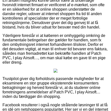
En anden mulighed kunne derfor være at undersøge
hvorvidt internet firmaet er verificeret af e-mærket, som ofte
er en sikkerhed for at online shoppen understøtter de
danske regler, udover at internet shoppen fra tid til anden
kontrolleres af specialister der er meget fortrolige
retningslinjerne. Derudover giver det dig genvej til at få
bistand, hvis du bliver udsat for besvær med din handel.
Yderligere foreslår vi at køberen er omhyggelig omkring de
fundamentale betingelser der gælder for handlen, som fx
den ombytningsret internet forhandleren tilsikrer. Derfor er
det desuden vigtigt, at man til enhver tid bevarer ens faktura,
således man fremadrettet kan bekræfte handlen af Patch
PVC, I play Airsoft…, om man skal købe en gave til en pige
eller dreng.
Trustpilot giver dig forholdsvis passende muligheder for at
eksaminere en stor gruppe eksisterende konsumenters
betragtninger og herved foreslår vi, at du studerer online
forretningens anmeldelser af Patch PVC, I play Airsoft…
inden du færdiggør din shopping.
Facebook resulterer i også nogle strålende løsninger til at få
en idé om netshoppens popularitet. Her ser vi en del internet