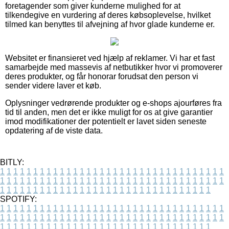
foretagender som giver kunderne mulighed for at
tilkendegive en vurdering af deres købsoplevelse, hvilket
tilmed kan benyttes til afvejning af hvor glade kunderne er.
Websitet er finansieret ved hjælp af reklamer. Vi har et fast
samarbejde med massevis af netbutikker hvor vi promoverer
deres produkter, og får honorar forudsat den person vi
sender videre laver et køb.
Oplysninger vedrørende produkter og e-shops ajourføres fra
tid til anden, men det er ikke muligt for os at give garantier
imod modifikationer der potentielt er lavet siden seneste
opdatering af de viste data.
BITLY:
1
1
1
1
1
1
1
1
1
1
1
1
1
1
1
1
1
1
1
1
1
1
1
1
1
1
1
1
1
1
1
1
1
1
1
1
1
1
1
1
1
1
1
1
1
1
1
1
1
1
1
1
1
1
1
1
1
1
1
1
1
1
1
1
1
1
1
1
1
1
1
1
1
1
1
1
1
1
1
1
1
1
1
1
1
1
1
1
1
1
1
1
1
1
1
1
1
1
1
1
SPOTIFY:
1
1
1
1
1
1
1
1
1
1
1
1
1
1
1
1
1
1
1
1
1
1
1
1
1
1
1
1
1
1
1
1
1
1
1
1
1
1
1
1
1
1
1
1
1
1
1
1
1
1
1
1
1
1
1
1
1
1
1
1
1
1
1
1
1
1
1
1
1
1
1
1
1
1
1
1
1
1
1
1
1
1
1
1
1
1
1
1
1
1
1
1
1
1
1
1
1
1
1
1