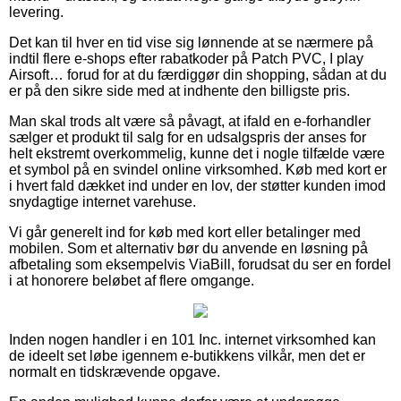
levering.
Det kan til hver en tid vise sig lønnende at se nærmere på
indtil flere e-shops efter rabatkoder på Patch PVC, I play
Airsoft… forud for at du færdiggør din shopping, sådan at du
er på den sikre side med at indhente den billigste pris.
Man skal trods alt være så påvagt, at ifald en e-forhandler
sælger et produkt til salg for en udsalgspris der anses for
helt ekstremt overkommelig, kunne det i nogle tilfælde være
et symbol på en svindel online virksomhed. Køb med kort er
i hvert fald dækket ind under en lov, der støtter kunden imod
snydagtige internet varehuse.
Vi går generelt ind for køb med kort eller betalinger med
mobilen. Som et alternativ bør du anvende en løsning på
afbetaling som eksempelvis ViaBill, forudsat du ser en fordel
i at honorere beløbet af flere omgange.
Inden nogen handler i en 101 Inc. internet virksomhed kan
de ideelt set løbe igennem e-butikkens vilkår, men det er
normalt en tidskrævende opgave.