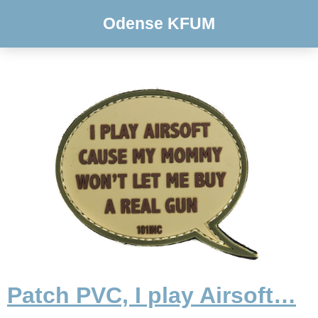
Odense KFUM
Patch PVC, I play Airsoft…