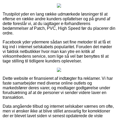
Trustpilot yder en lang række udmærkede løsninger til at
efterse en række andre kunders opfattelser og på grund af
dette foreslår vi, at du iagttager e-forhandlerens
bedømmelser af Patch, PVC, High Speed før du placerer din
ordre.
Facebook yder ydermere sådan set fine metoder til at få et
kig ind i internet selskabets popularitet. Foruden det møder
vi faktisk netbutikker hvor man kan ytre en kritik af
virksomhedens service, som lige så vel bør benyttes til at
tage stilling til tidligere kunders oplevelser.
Dette website er finansieret af indtægter fra reklamer. Vi har
faste samarbejder med diverse online outlets og
markedsfører deres varer, og modtager godtgørelse under
forudsætning af at de personer vi sender videre laver en
transaktion.
Data angående tilbud og internet selskaber værnes om ofte,
men vi ønsker ikke at blive stillet ansvarlig for korrektioner
der er blevet lavet siden vi senest opdaterede de viste