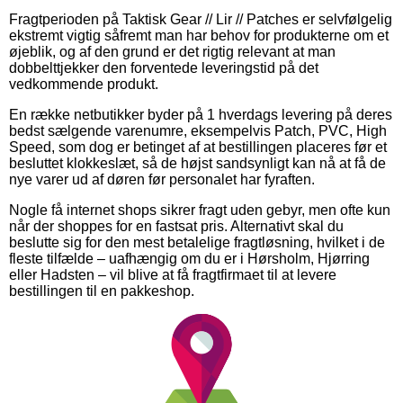
Fragtperioden på Taktisk Gear // Lir // Patches er selvfølgelig
ekstremt vigtig såfremt man har behov for produkterne om et
øjeblik, og af den grund er det rigtig relevant at man
dobbelttjekker den forventede leveringstid på det
vedkommende produkt.
En række netbutikker byder på 1 hverdags levering på deres
bedst sælgende varenumre, eksempelvis Patch, PVC, High
Speed, som dog er betinget af at bestillingen placeres før et
besluttet klokkeslæt, så de højst sandsynligt kan nå at få de
nye varer ud af døren før personalet har fyraften.
Nogle få internet shops sikrer fragt uden gebyr, men ofte kun
når der shoppes for en fastsat pris. Alternativt skal du
beslutte sig for den mest betalelige fragtløsning, hvilket i de
fleste tilfælde – uafhængig om du er i Hørsholm, Hjørring
eller Hadsten – vil blive at få fragtfirmaet til at levere
bestillingen til en pakkeshop.