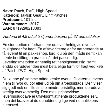
Navn:
Patch, PVC, High Speed
Kategori:
Taktisk Gear // Lir // Patches
Producent:
101 Inc.
Varenummer:
13017
EAN:
8719298213383
Vurderet til
4.9
ud af 5 stjerner baseret på
37
anmeldelser
En stor portion e-forhandlere udlover heldigvis diverse
muligheder for fragt. En af favoritterne er for nærværende at
få leveret til en pakkeshop, fordi du på den måde nemt kan
hente bestillingen præcis når det passer dig.
Leveringsmetoden er nemlig ret hensigtsmæssig, samt
endda derudover den mest betalelige form for fragt ved køb
af Patch, PVC, High Speed.
Du kunne på samme måde tænke over at få varerne leveret
hjem til hvor du bor eller ud på din arbejdsplads. Den viser
sig godt nok en lille smule mindre prisbillig, men derudover
særligt overkommelig. Den mest prisbevidste
leveringsudgave er utvivlsomt at hente produkterne selv,
men det kræver at du opholder dig lige ved netbutikkens
hjemsted.