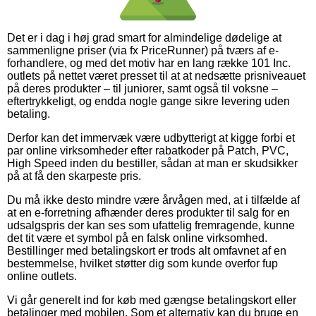
Det er i dag i høj grad smart for almindelige dødelige at
sammenligne priser (via fx PriceRunner) på tværs af e-
forhandlere, og med det motiv har en lang række 101 Inc.
outlets på nettet været presset til at at nedsætte prisniveauet
på deres produkter – til juniorer, samt også til voksne –
eftertrykkeligt, og endda nogle gange sikre levering uden
betaling.
Derfor kan det immervæk være udbytterigt at kigge forbi et
par online virksomheder efter rabatkoder på Patch, PVC,
High Speed inden du bestiller, sådan at man er skudsikker
på at få den skarpeste pris.
Du må ikke desto mindre være årvågen med, at i tilfælde af
at en e-forretning afhænder deres produkter til salg for en
udsalgspris der kan ses som ufattelig fremragende, kunne
det tit være et symbol på en falsk online virksomhed.
Bestillinger med betalingskort er trods alt omfavnet af en
bestemmelse, hvilket støtter dig som kunde overfor fup
online outlets.
Vi går generelt ind for køb med gængse betalingskort eller
betalinger med mobilen. Som et alternativ kan du bruge en