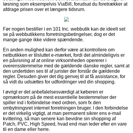
løsning som eksempelvis ViaBill, forudsat du foretrækker at
afdrage prisen over et længere tidsrum.
Før nogen bestiller i en 101 Inc. webbutik kan de ideelt set
se på webbutikkens forretningsbetingelser, dog er det
mange gange ikke videre spændende.
En anden mulighed kan derfor være at kontrollere om
netbutikken er tilsluttet e-mærket, fordi det almindeligvis er
en påvisning af at online virksomheden opererer i
overensstemmelse med de gældende danske regler, samt at
den undertiden ses til af jurister der forstår de gældende
regler. Desuden giver det dig genvej til at få assistance, for
så vidt du udsættes for udfordringer ved din shopping.
I øvrigt er det anbefalelsesværdigt at køberen er
opmærksom på de mest essentielle bestemmelser der
spiller ind i forbindelse med ordren, som fx den
ombytningsret internet forretningen bruger. I den forbindelse
er det virkelig vigtigt, at man permanent sikrer ens e-mail
kvittering, så man senere kan bevidne sin shopping af
Patch, PVC, High Speed, hvad end man leder efter en vare
til en dame eller herre.