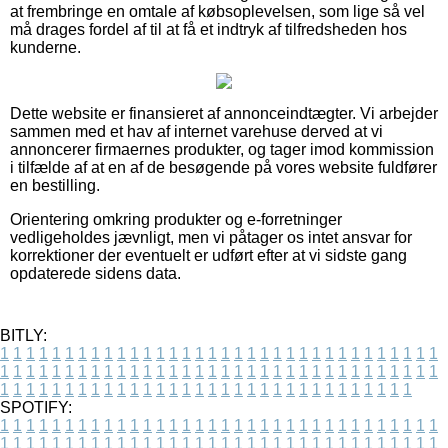
at frembringe en omtale af købsoplevelsen, som lige så vel
må drages fordel af til at få et indtryk af tilfredsheden hos
kunderne.
Dette website er finansieret af annonceindtægter. Vi arbejder
sammen med et hav af internet varehuse derved at vi
annoncerer firmaernes produkter, og tager imod kommission
i tilfælde af at en af de besøgende på vores website fuldfører
en bestilling.
Orientering omkring produkter og e-forretninger
vedligeholdes jævnligt, men vi påtager os intet ansvar for
korrektioner der eventuelt er udført efter at vi sidste gang
opdaterede sidens data.
BITLY:
1
1
1
1
1
1
1
1
1
1
1
1
1
1
1
1
1
1
1
1
1
1
1
1
1
1
1
1
1
1
1
1
1
1
1
1
1
1
1
1
1
1
1
1
1
1
1
1
1
1
1
1
1
1
1
1
1
1
1
1
1
1
1
1
1
1
1
1
1
1
1
1
1
1
1
1
1
1
1
1
1
1
1
1
1
1
1
1
1
1
1
1
1
1
1
1
1
1
1
1
SPOTIFY:
1
1
1
1
1
1
1
1
1
1
1
1
1
1
1
1
1
1
1
1
1
1
1
1
1
1
1
1
1
1
1
1
1
1
1
1
1
1
1
1
1
1
1
1
1
1
1
1
1
1
1
1
1
1
1
1
1
1
1
1
1
1
1
1
1
1
1
1