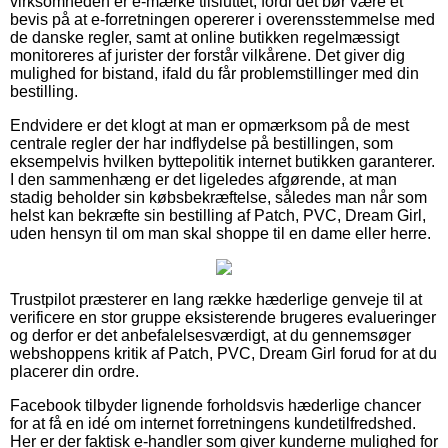
virksomheden er e-mærke tilsluttet, fordi det bør være et
bevis på at e-forretningen opererer i overensstemmelse med
de danske regler, samt at online butikken regelmæssigt
monitoreres af jurister der forstår vilkårene. Det giver dig
mulighed for bistand, ifald du får problemstillinger med din
bestilling.
Endvidere er det klogt at man er opmærksom på de mest
centrale regler der har indflydelse på bestillingen, som
eksempelvis hvilken byttepolitik internet butikken garanterer.
I den sammenhæng er det ligeledes afgørende, at man
stadig beholder sin købsbekræftelse, således man når som
helst kan bekræfte sin bestilling af Patch, PVC, Dream Girl,
uden hensyn til om man skal shoppe til en dame eller herre.
Trustpilot præsterer en lang række hæderlige genveje til at
verificere en stor gruppe eksisterende brugeres evalueringer
og derfor er det anbefalelsesværdigt, at du gennemsøger
webshoppens kritik af Patch, PVC, Dream Girl forud for at du
placerer din ordre.
Facebook tilbyder lignende forholdsvis hæderlige chancer
for at få en idé om internet forretningens kundetilfredshed.
Her er der faktisk e-handler som giver kunderne mulighed for