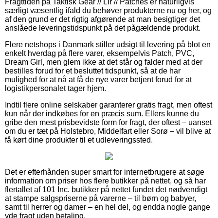
Fragttiden på Taktisk Gear // Lir // Patches er naturligvis
særligt væsentlig ifald du behøver produkterne nu og her, og
af den grund er det rigtig afgørende at man besigtiger det
anslåede leveringstidspunkt på det pågældende produkt.
Flere netshops i Danmark stiller udsigt til levering på blot en
enkelt hverdag på flere varer, eksempelvis Patch, PVC,
Dream Girl, men glem ikke at det står og falder med at der
bestilles forud for et besluttet tidspunkt, så at de har
mulighed for at nå at få de nye varer betjent forud for at
logistikpersonalet tager hjem.
Indtil flere online selskaber garanterer gratis fragt, men oftest
kun når der indkøbes for en præcis sum. Ellers kunne du
gribe den mest prisbevidste form for fragt, der oftest – uanset
om du er tæt på Holstebro, Middelfart eller Sorø – vil blive at
få kørt dine produkter til et udleveringssted.
Det er efterhånden super smart for internetbrugere at søge
information om priser hos flere butikker på nettet, og så har
flertallet af 101 Inc. butikker på nettet fundet det nødvendigt
at stampe salgspriserne på varerne – til børn og babyer,
samt til herrer og damer – en hel del, og endda nogle gange
yde fragt uden betaling.