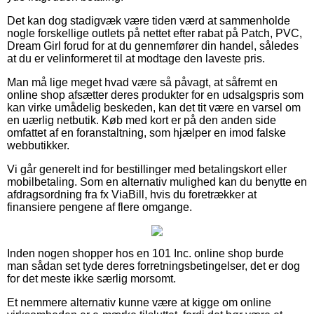
Det kan dog stadigvæk være tiden værd at sammenholde
nogle forskellige outlets på nettet efter rabat på Patch, PVC,
Dream Girl forud for at du gennemfører din handel, således
at du er velinformeret til at modtage den laveste pris.
Man må lige meget hvad være så påvagt, at såfremt en
online shop afsætter deres produkter for en udsalgspris som
kan virke umådelig beskeden, kan det tit være en varsel om
en uærlig netbutik. Køb med kort er på den anden side
omfattet af en foranstaltning, som hjælper en imod falske
webbutikker.
Vi går generelt ind for bestillinger med betalingskort eller
mobilbetaling. Som en alternativ mulighed kan du benytte en
afdragsordning fra fx ViaBill, hvis du foretrækker at
finansiere pengene af flere omgange.
Inden nogen shopper hos en 101 Inc. online shop burde
man sådan set tyde deres forretningsbetingelser, det er dog
for det meste ikke særlig morsomt.
Et nemmere alternativ kunne være at kigge om online