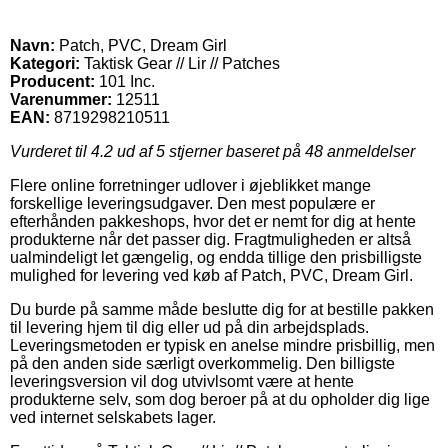
Navn:
Patch, PVC, Dream Girl
Kategori:
Taktisk Gear // Lir // Patches
Producent:
101 Inc.
Varenummer:
12511
EAN:
8719298210511
Vurderet til
4.2
ud af 5 stjerner baseret på
48
anmeldelser
Flere online forretninger udlover i øjeblikket mange
forskellige leveringsudgaver. Den mest populære er
efterhånden pakkeshops, hvor det er nemt for dig at hente
produkterne når det passer dig. Fragtmuligheden er altså
ualmindeligt let gængelig, og endda tillige den prisbilligste
mulighed for levering ved køb af Patch, PVC, Dream Girl.
Du burde på samme måde beslutte dig for at bestille pakken
til levering hjem til dig eller ud på din arbejdsplads.
Leveringsmetoden er typisk en anelse mindre prisbillig, men
på den anden side særligt overkommelig. Den billigste
leveringsversion vil dog utvivlsomt være at hente
produkterne selv, som dog beroer på at du opholder dig lige
ved internet selskabets lager.