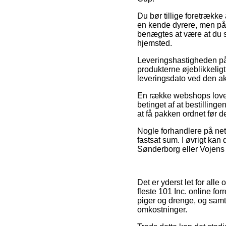
Du bør tillige foretrække 
en kende dyrere, men på
benægtes at være at du s
hjemsted.
Leveringshastigheden på T
produkterne øjeblikkelig
leveringsdato ved den ak
En række webshops lover
betinget af at bestilling
at få pakken ordnet før 
Nogle forhandlere på nett
fastsat sum. I øvrigt kan
Sønderborg eller Vojens –
Det er yderst let for all
fleste 101 Inc. online fo
piger og drenge, og samt
omkostninger.