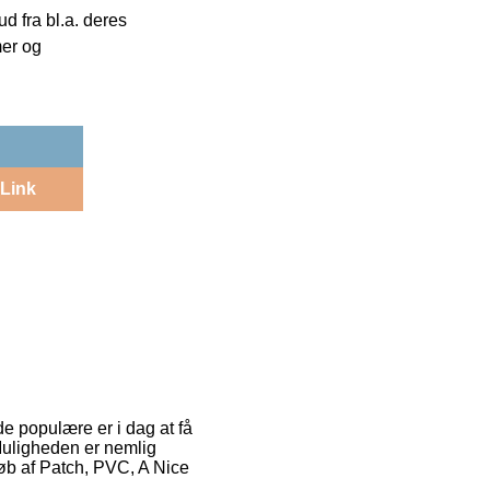
 fra bl.a. deres
mer og
Link
de populære er i dag at få
 Muligheden er nemlig
køb af Patch, PVC, A Nice