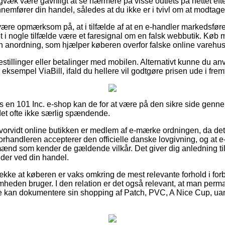
igvæk være gavnligt at se nærmere på visse outlets på nettet ef
mfører din handel, således at du ikke er i tvivl om at modtage d
re opmærksom på, at i tilfælde af at en e-handler markedsfører v
t i nogle tilfælde være et faresignal om en falsk webbutik. Køb m
 en anordning, som hjælper køberen overfor falske online varehus
bestillinger eller betalinger med mobilen. Alternativt kunne du a
 eksempel ViaBill, ifald du hellere vil godtgøre prisen ude i frem
hos en 101 Inc. e-shop kan de for at være på den sikre side ge
 det ofte ikke særlig spændende.
 hvorvidt online butikken er medlem af e-mærke ordningen, da de
 forhandleren accepterer den officielle danske lovgivning, og at 
ænd som kender de gældende vilkår. Det giver dig anledning til
der ved din handel.
trække at køberen er vaks omkring de mest relevante forhold i fo
omheden bruger. I den relation er det også relevant, at man perm
e kan dokumentere sin shopping af Patch, PVC, A Nice Cup, uan