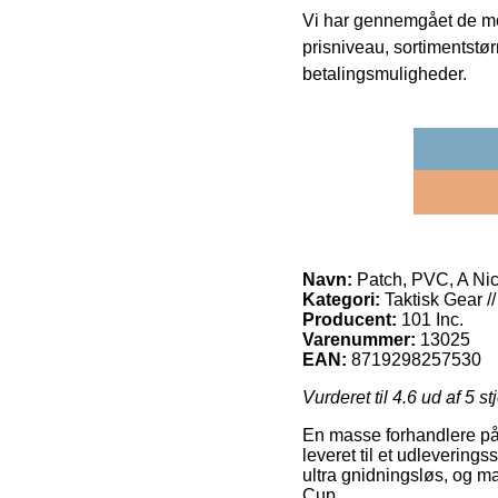
Vi har gennemgået de mes
prisniveau, sortimentstø
betalingsmuligheder.
Navn:
Patch, PVC, A Ni
Kategori:
Taktisk Gear //
Producent:
101 Inc.
Varenummer:
13025
EAN:
8719298257530
Vurderet til
4.6
ud af 5 st
En masse forhandlere på n
leveret til et udlevering
ultra gnidningsløs, og m
Cup.