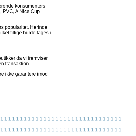
nværende konsumenters
ch, PVC, A Nice Cup
s popularitet. Herinde
lket tillige burde tages i
tikker da vi fremviser
n transaktion.
rre ikke garantere imod
1
1
1
1
1
1
1
1
1
1
1
1
1
1
1
1
1
1
1
1
1
1
1
1
1
1
1
1
1
1
1
1
1
1
1
1
1
1
1
1
1
1
1
1
1
1
1
1
1
1
1
1
1
1
1
1
1
1
1
1
1
1