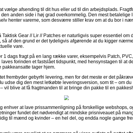
at vælge afsending til dit hus eller ud til din arbejdsplads. Frag
 den anden side i høj grad overkommelig. Den mest betalelige 
elv henter varerne, som desværre stiller krav om at du bor i 
aktisk Gear // Lir // Patches er naturligvis super essentiel om 
t, så af den grund er det tydeligvis afgørende at du kigger nær
tuelle vare.
 1 dags fragt på en lang række varer, eksempelvis Patch, PVC
en laves forinden et fastslået tidspunkt, med hensynstagen til at d
de pakkeansatte tager hjem.
et frembyder gebyrfri levering, men for det meste er det påkræve
 du udse dig den mest letkøbte leveringsversion, som tit – om du
 vil blive at få fragtmanden til at bringe din pakke til en pakkes
e og enhver at lave prissammenligning på forskellige webshops, o
rretninger fundet det nødvendigt at mindske prisniveauet på mange
idig til mænd og kvinder – en hel del, og endda nogle gange fr