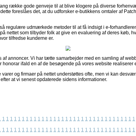
n lang række gode genveje til at blive klogere på diverse forhe
dette foreslåes det, at du udforsker e-butikkens omtaler af Pat
å regulære udmærkede metoder til at få indsigt i e-forhandleren
på nettet som tilbyder folk at give en evaluering af deres køb, hvi
l hvor tilfredse kunderne er.
af annoncer. Vi har tætte samarbejder med en samling af webbu
r honorar ifald en af de besøgende på vores website realiserer e
 varer og firmaer på nettet understøttes ofte, men vi kan desvæ
t efter at vi senest opdaterede sidens informationer.
1
1
1
1
1
1
1
1
1
1
1
1
1
1
1
1
1
1
1
1
1
1
1
1
1
1
1
1
1
1
1
1
1
1
1
1
1
1
1
1
1
1
1
1
1
1
1
1
1
1
1
1
1
1
1
1
1
1
1
1
1
1
1
1
1
1
1
1
1
1