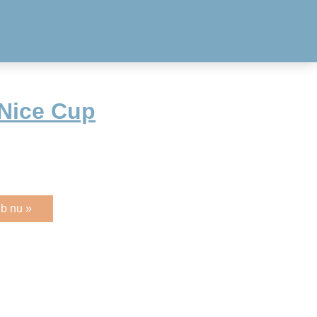
 Nice Cup
b nu »