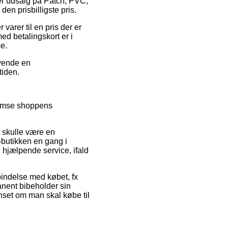
ter udsalg på Patch, PVC,
en prisbilligste pris.
arer til en pris der er
ed betalingskort er i
e.
nvende en
tiden.
nnemse shoppens
t skulle være en
e-butikken en gang i
 hjælpende service, ifald
rbindelse med købet, fx
anent bibeholder sin
set om man skal købe til