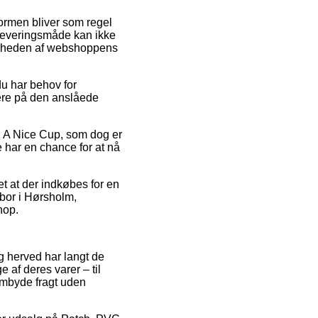
tformen bliver som regel
leveringsmåde kan ikke
nærheden af webshoppens
du har behov for
mere på den anslåede
, A Nice Cup, som dog er
e har en chance for at nå
t at der indkøbes for en
 bor i Hørsholm,
hop.
g herved har langt de
 af deres varer – til
embyde fragt uden