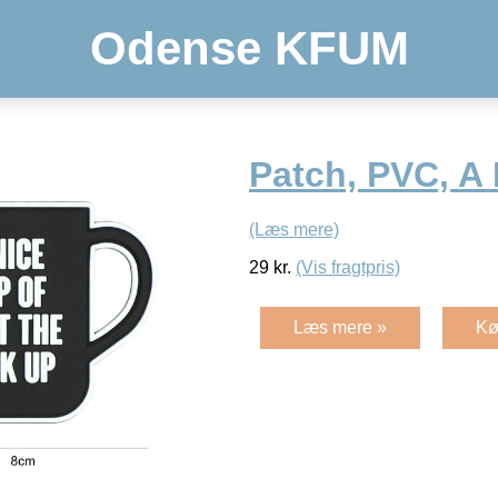
Odense KFUM
Patch, PVC, A
(Læs mere)
29
kr.
(Vis fragtpris)
Læs mere »
Kø