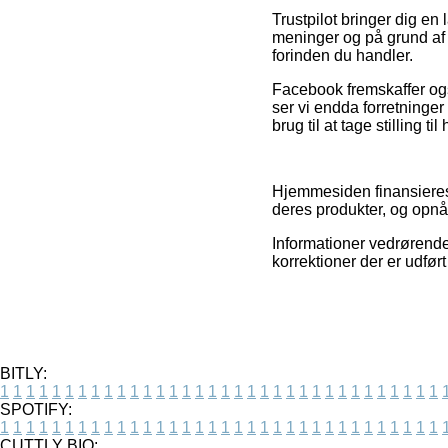
Trustpilot bringer dig e
meninger og på grund af 
forinden du handler.
Facebook fremskaffer ogs
ser vi endda forretninger 
brug til at tage stilling ti
Hjemmesiden finansieres 
deres produkter, og opnå
Informationer vedrørende
korrektioner der er udfør
BITLY:
1
1
1
1
1
1
1
1
1
1
1
1
1
1
1
1
1
1
1
1
1
1
1
1
1
1
1
1
1
1
1
1
1
1
SPOTIFY:
1
1
1
1
1
1
1
1
1
1
1
1
1
1
1
1
1
1
1
1
1
1
1
1
1
1
1
1
1
1
1
1
1
1
CUTTLY BIO: