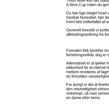
Trods dette kan det stad
A Nice Cup inden du genne
Du bør lige meget hvad væ
mystisk favorabel, bør de
hvert fald indbefattet af
Generelt foreslår vi kort
afbetalingsordning fra for
Forinden folk bestiller 
forretningsvilkår, dog er
Alternativet er at tjekke
sikkerhed for at internet
mellem revideres af fagm
du forvoldes vanskelighe
For øvrigt er det at fore
den returrettighed virks
ordremail, så man sener
en dame eller herre.