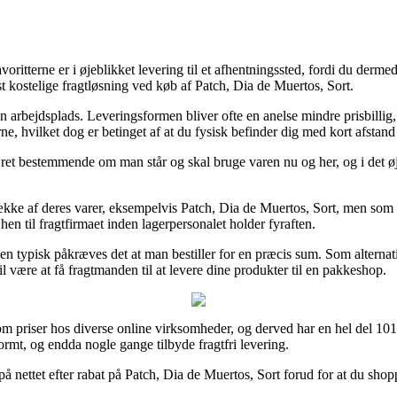
avoritterne er i øjeblikket levering til et afhentningssted, fordi du der
kostelige fragtløsning ved køb af Patch, Dia de Muertos, Sort.
 din arbejdsplads. Leveringsformen bliver ofte en anelse mindre prisbill
ne, hvilket dog er betinget af at du fysisk befinder dig med kort afstand
g ret bestemmende om man står og skal bruge varen nu og her, og i det 
ække af deres varer, eksempelvis Patch, Dia de Muertos, Sort, men som tr
hen til fragtfirmaet inden lagerpersonalet holder fyraften.
n typisk påkræves det at man bestiller for en præcis sum. Som alternat
være at få fragtmanden til at levere dine produkter til en pakkeshop.
 om priser hos diverse online virksomheder, og derved har en hel del 101
ormt, og endda nogle gange tilbyde fragtfri levering.
 på nettet efter rabat på Patch, Dia de Muertos, Sort forud for at du shopp