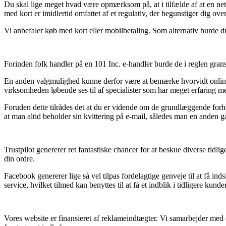
Du skal lige meget hvad være opmærksom på, at i tilfælde af at en nets
med kort er imidlertid omfattet af et regulativ, der begunstiger dig over
Vi anbefaler køb med kort eller mobilbetaling. Som alternativ burde du
Forinden folk handler på en 101 Inc. e-handler burde de i reglen gran
En anden valgmulighed kunne derfor være at bemærke hvorvidt online s
virksomheden løbende ses til af specialister som har meget erfaring 
Foruden dette tilrådes det at du er vidende om de grundlæggende forhol
at man altid beholder sin kvittering på e-mail, således man en anden g
Trustpilot genererer ret fantastiske chancer for at beskue diverse tidli
din ordre.
Facebook genererer lige så vel tilpas fordelagtige genveje til at få i
service, hvilket tilmed kan benyttes til at få et indblik i tidligere kunde
Vores website er finansieret af reklameindtægter. Vi samarbejder med