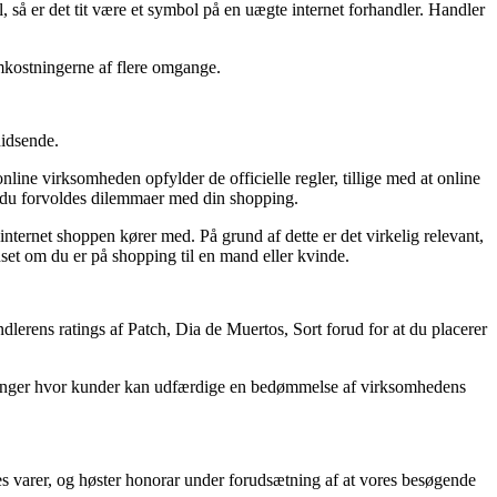
 så er det tit være et symbol på en uægte internet forhandler. Handler
omkostningerne af flere omgange.
hidsende.
ne virksomheden opfylder de officielle regler, tillige med at online
ld du forvoldes dilemmaer med din shopping.
nternet shoppen kører med. På grund af dette er det virkelig relevant,
nset om du er på shopping til en mand eller kvinde.
andlerens ratings af Patch, Dia de Muertos, Sort forud for at du placerer
orretninger hvor kunder kan udfærdige en bedømmelse af virksomhedens
s varer, og høster honorar under forudsætning af at vores besøgende