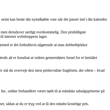
med nemt kan hente din nyindkøbte vare når det passer ind i din kalender.
ig, men derudover særligt overkommelig. Den prisbilligste
 til internet webshoppens lager.
øjemed er det forholdsvis afgørende at man dobbelttjekker
ods alt er forudsat at ordren gennemføres forud for et fastslået
iv må du overveje den mest prisbevidste fragtform, der oftest – hvad
 Inc. online forhandlere været nødt til at mindske udsalgspriserne på
er, sådan at du er tryg ved at få den mindst kostelige pris.