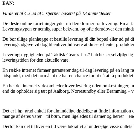
EAN:
Vurderet til
4.2
ud af 5 stjerner baseret på
13
anmeldelser
De fleste online forretninger yder nu flere former for levering. En af f
Leveringstypen er nemlig super bekvem, og ofte derudover den mindst 
Du bør tillige planlægge at bestille levering til din bopæl eller ud på
leveringsudgave vil dog til enhver tid være at du selv henter produkter
Leveringsdygtigheden på Taktisk Gear // Lir // Patches er selvfølgeli
leveringstiden for den aktuelle vare.
En række internet firmaer garanterer dag-til-dag levering på en lang r
tidspunkt, med det formål at de har en chance for at nå at få produktet 
En hel del internet virksomheder lover levering uden omkostninger, me
end du opholder sig tæt på Aalborg, Nørresundby eller Bramming – vil 
Det er i høj grad enkelt for almindelige dødelige at finde information
mange af deres varer – til børn, men ligeledes til damer og herrer – en
Derfor kan det til hver en tid være lukrativt at undersøge visse outlets