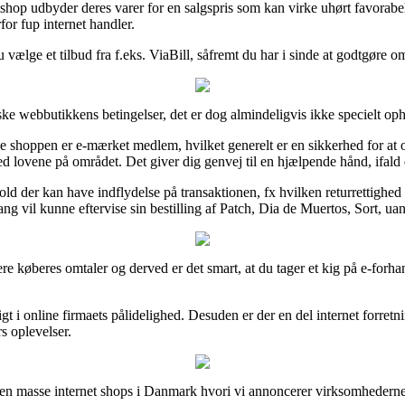
hop udbyder deres varer for en salgspris som kan virke uhørt favorabel,
for fup internet handler.
 vælge et tilbud fra f.eks. ViaBill, såfremt du har i sinde at godtgøre 
ske webbutikkens betingelser, det er dog almindeligvis ikke specielt op
hoppen er e-mærket medlem, hvilket generelt er en sikkerhed for at onli
med lovene på området. Det giver dig genvej til en hjælpende hånd, ifa
d der kan have indflydelse på transaktionen, fx hvilken returrettighed i
ang vil kunne eftervise sin bestilling af Patch, Dia de Muertos, Sort, ua
gere køberes omtaler og derved er det smart, at du tager et kig på e-forh
ndsigt i online firmaets pålidelighed. Desuden er der en del internet f
rs oplevelser.
 en masse internet shops i Danmark hvori vi annoncerer virksomhederne