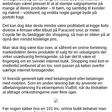
webshops været presset til at at stampe salgspriserne på
mange af deres produkter – til børn, og samtidig til kvinder
og mænd – voldsomt, og endda nogle gange byde på
portofri fragt.
Det kan dog ikke desto mindre være profitabelt at kigge forbi
diverse e-firmaer efter tilbud på Paracord snor, pr meter.
Coyote før du færdiggør din shopping, så man er sikker på at
opnå den mindst kostelige pris.
Man skal dog være klar over, at såfremt en online forretning
markedsfører deres produkter til salg for en udsalgspris der
virker usædvanlig fremragende, så bør det tit være et
fingerpeg om en svindel internet butik. Shopping med kort er
imidlertid omfavnet af en lov, som passer på køber overfor
uærlige internet foretagender.
Vi foreslår generelt køb med betalingskort eller betalinger
med mobilen. Som en anden løsning bør du anvende en
afbetalingsløsning fra eksempelvis ViaBill, når du tilstræber
at afdrage omkostningerne over flere uger.
Før nogen køber hos en 101 Inc. online butik behøver man