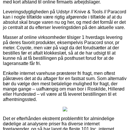
med kort afstand til online firmaets arbejdslager.
Leveringsdygtigheden på Udstyr // Knive & Tools // Paracord
kan i nogle tilfælde være rigtig afgørende i tilfælde af at du
absolut skal bruge varen nu og her, og med det formål er det
jo centralt at du efterser leveringstiden på den aktuelle vare.
Masser af online virksomheder tilsiger 1 hverdags levering
på deres favorit produkter, eksempelvis Paracord snor, pr
meter. Coyote, men vær på vagt da det forudsætter at der
bestilles før et aftalt klokkeslæt, så at de har udsigt til at
kunne nå at få bestillingen på posthuset forud for at de
lageransatte får fri.
Enkelte internet varehuse præsterer fri fragt, men oftest
påkræves det at du aftager for en fastsat sum. Som alternativ
bør du vælge den mest betalelige mulighed for fragt, der
mange gange – uafhængig om man bor i Roskilde, Hillerød
eller Hundested – vil være at få leveret bestillingen til et
afhentningssted.
Det er efterhånden ekstremt problemfrit for almindelige
dødelige at analysere priser fra diverse internet
foretagender, og så har langt de fleste 101 Inc. internet