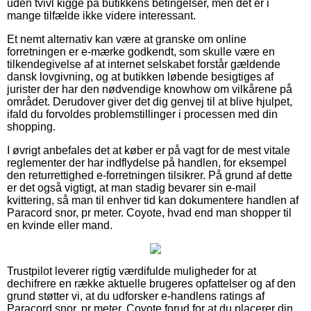
uden tvivl kigge på butikkens betingelser, men det er i
mange tilfælde ikke videre interessant.
Et nemt alternativ kan være at granske om online
forretningen er e-mærke godkendt, som skulle være en
tilkendegivelse af at internet selskabet forstår gældende
dansk lovgivning, og at butikken løbende besigtiges af
jurister der har den nødvendige knowhow om vilkårene på
området. Derudover giver det dig genvej til at blive hjulpet,
ifald du forvoldes problemstillinger i processen med din
shopping.
I øvrigt anbefales det at køber er på vagt for de mest vitale
reglementer der har indflydelse på handlen, for eksempel
den returrettighed e-forretningen tilsikrer. På grund af dette
er det også vigtigt, at man stadig bevarer sin e-mail
kvittering, så man til enhver tid kan dokumentere handlen af
Paracord snor, pr meter. Coyote, hvad end man shopper til
en kvinde eller mand.
Trustpilot leverer rigtig værdifulde muligheder for at
dechifrere en række aktuelle brugeres opfattelser og af den
grund støtter vi, at du udforsker e-handlens ratings af
Paracord snor, pr meter. Coyote forud for at du placerer din