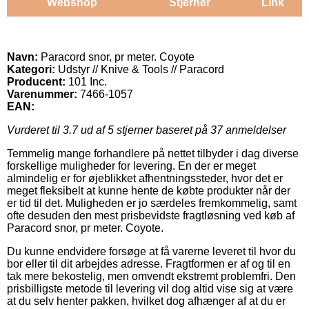
Webshop
Stjerner
Link
Navn:
Paracord snor, pr meter. Coyote
Kategori:
Udstyr // Knive & Tools // Paracord
Producent:
101 Inc.
Varenummer:
7466-1057
EAN:
Vurderet til
3.7
ud af 5 stjerner baseret på
37
anmeldelser
Temmelig mange forhandlere på nettet tilbyder i dag diverse
forskellige muligheder for levering. En der er meget
almindelig er for øjeblikket afhentningssteder, hvor det er
meget fleksibelt at kunne hente de købte produkter når der
er tid til det. Muligheden er jo særdeles fremkommelig, samt
ofte desuden den mest prisbevidste fragtløsning ved køb af
Paracord snor, pr meter. Coyote.
Du kunne endvidere forsøge at få varerne leveret til hvor du
bor eller til dit arbejdes adresse. Fragtformen er af og til en
tak mere bekostelig, men omvendt ekstremt problemfri. Den
prisbilligste metode til levering vil dog altid vise sig at være
at du selv henter pakken, hvilket dog afhænger af at du er