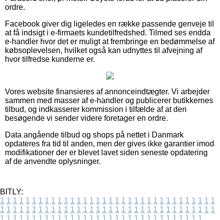
ordre.
Facebook giver dig ligeledes en række passende genveje til
at få indsigt i e-firmaets kundetilfredshed. Tilmed ses endda
e-handler hvor det er muligt at frembringe en bedømmelse af
købsoplevelsen, hvilket også kan udnyttes til afvejning af
hvor tilfredse kunderne er.
Vores website finansieres af annonceindtægter. Vi arbejder
sammen med masser af e-handler og publicerer butikkernes
tilbud, og indkasserer kommission i tilfælde af at den
besøgende vi sender videre foretager en ordre.
Data angående tilbud og shops på nettet i Danmark
opdateres fra tid til anden, men der gives ikke garantier imod
modifikationer der er blevet lavet siden seneste opdatering
af de anvendte oplysninger.
BITLY:
1
1
1
1
1
1
1
1
1
1
1
1
1
1
1
1
1
1
1
1
1
1
1
1
1
1
1
1
1
1
1
1
1
1
1
1
1
1
1
1
1
1
1
1
1
1
1
1
1
1
1
1
1
1
1
1
1
1
1
1
1
1
1
1
1
1
1
1
1
1
1
1
1
1
1
1
1
1
1
1
1
1
1
1
1
1
1
1
1
1
1
1
1
1
1
1
1
1
1
1