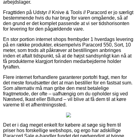
arbejdslager.
Fragttiden på Udstyr // Knive & Tools // Paracord er jo særligt
bestemmende hvis du har brug for varen omgående, så af
den grund er det komplet passende at vi ser tidshorisonten
for levering for den pågældende vare.
En stor portion internet shops frembyder 1 hverdags levering
på en række produkter, eksempelvis Paracord 550, Sort, 10
meter, som trods alt påkræver at bestillingen anbringes
inden et aftalt tidspunkt, så at de højst sandsynligt kan nå at
få produkterne klargjort forinden medarbejderne holder
fyraften.
Flere internet forhandlere garanterer portofri fragt, men for
det meste forudsætter det at man bestiller for en fastsat sum.
Som alternativ må man gribe den mest betalelige
fragtmetode, der ofte – uafhængig om du opholder sig ved
Næstved, Ikast eller Billund – vil blive at få dem til at køre
varerne til et afhentningssted.
Det er i dag meget enkelt for købere at søge sig frem til
priser hos forskellige webshops, og ergo har adskillige
Paracord.Sale e-handler fundet det nødvendigt at tvinge