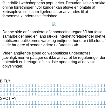
få indblik i webshoppens popularitet. Desuden ses en række
online forretninger hvor kunder kan afgive en omtale af
købsoplevelsen, som ligeledes bør anvendes til at
fornemme kundernes tilfredshed.
Denne side er finansieret af annonceindtægter. Vi har faste
samarbejder med en lang række internet foretagender idet vi
publicerer butikkernes varer, og indtjener honorar i tilfælde af
at de brugere vi sender videre udfører et køb.
Viden angående tilbud og webbutikker understøttes
jævnligt, men vi påtager os ikke ansvaret for reguleringer der
potentielt er foretaget efter sidste opdatering af de viste
oplysninger.
BITLY:
1
1
1
1
1
1
1
1
1
1
1
1
1
1
1
1
1
1
1
1
1
1
1
1
1
1
1
1
1
1
1
1
1
1
1
1
1
1
1
1
1
1
1
1
1
1
1
1
1
1
1
1
1
1
1
1
1
1
1
1
1
1
1
1
1
1
1
1
1
1
1
1
1
1
1
1
1
1
1
1
1
1
1
1
1
1
1
1
1
1
1
1
1
1
1
1
1
1
1
1
SPOTIFY:
1
1
1
1
1
1
1
1
1
1
1
1
1
1
1
1
1
1
1
1
1
1
1
1
1
1
1
1
1
1
1
1
1
1
1
1
1
1
1
1
1
1
1
1
1
1
1
1
1
1
1
1
1
1
1
1
1
1
1
1
1
1
1
1
1
1
1
1