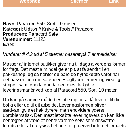
Webshop
Stjerner
Link
Navn:
Paracord 550, Sort, 10 meter
Kategori:
Udstyr // Knive & Tools // Paracord
Producent:
Paracord.Sale
Varenummer:
11123
EAN:
Vurderet til
4.2
ud af 5 stjerner baseret på
7
anmeldelser
Masser af internet butikker giver nu til dags alverdens former
for fragt. Det mest almindelige er p.t. at få sendt til en
pakkeshop, og så henter du bare de nyindkøbte varer når
det passer ind i din kalender. Fragttypen er nemlig virkelig
simpel, samt endda endda den mest letkøbte
leveringsmanér ved køb af Paracord 550, Sort, 10 meter.
Du kan på samme måde beslutte dig for at få leveret til din
bolig eller ud til dit arbejde. Leveringsformen bliver
sædvanligvis et hak dyrere, men endvidere yderst
uproblematisk. Den mest letkøbte leveringsversion kan ikke
benægtes at være at hente varerne selv, som desværre
forudsætter at du fysisk befinder dig nærved internet firmaets