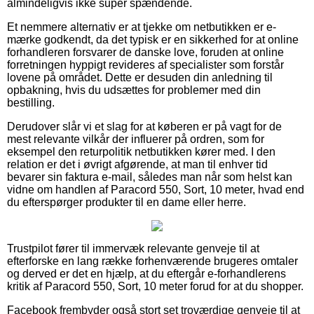
almindeligvis ikke super spændende.
Et nemmere alternativ er at tjekke om netbutikken er e-
mærke godkendt, da det typisk er en sikkerhed for at online
forhandleren forsvarer de danske love, foruden at online
forretningen hyppigt revideres af specialister som forstår
lovene på området. Dette er desuden din anledning til
opbakning, hvis du udsættes for problemer med din
bestilling.
Derudover slår vi et slag for at køberen er på vagt for de
mest relevante vilkår der influerer på ordren, som for
eksempel den returpolitik netbutikken kører med. I den
relation er det i øvrigt afgørende, at man til enhver tid
bevarer sin faktura e-mail, således man når som helst kan
vidne om handlen af Paracord 550, Sort, 10 meter, hvad end
du efterspørger produkter til en dame eller herre.
Trustpilot fører til immervæk relevante genveje til at
efterforske en lang række forhenværende brugeres omtaler
og derved er det en hjælp, at du eftergår e-forhandlerens
kritik af Paracord 550, Sort, 10 meter forud for at du shopper.
Facebook frembyder også stort set troværdige genveje til at