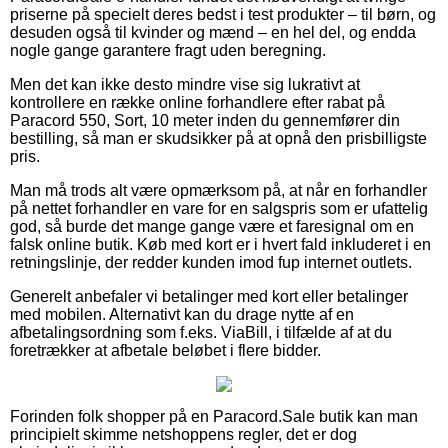
priserne på specielt deres bedst i test produkter – til børn, og
desuden også til kvinder og mænd – en hel del, og endda
nogle gange garantere fragt uden beregning.
Men det kan ikke desto mindre vise sig lukrativt at
kontrollere en række online forhandlere efter rabat på
Paracord 550, Sort, 10 meter inden du gennemfører din
bestilling, så man er skudsikker på at opnå den prisbilligste
pris.
Man må trods alt være opmærksom på, at når en forhandler
på nettet forhandler en vare for en salgspris som er ufattelig
god, så burde det mange gange være et faresignal om en
falsk online butik. Køb med kort er i hvert fald inkluderet i en
retningslinje, der redder kunden imod fup internet outlets.
Generelt anbefaler vi betalinger med kort eller betalinger
med mobilen. Alternativt kan du drage nytte af en
afbetalingsordning som f.eks. ViaBill, i tilfælde af at du
foretrækker at afbetale beløbet i flere bidder.
Forinden folk shopper på en Paracord.Sale butik kan man
principielt skimme netshoppens regler, det er dog