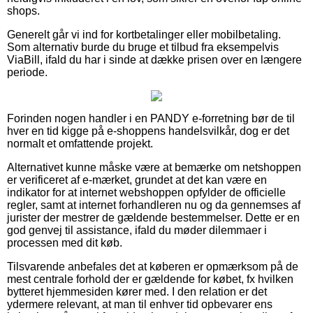
shops.
Generelt går vi ind for kortbetalinger eller mobilbetaling.
Som alternativ burde du bruge et tilbud fra eksempelvis
ViaBill, ifald du har i sinde at dække prisen over en længere
periode.
Forinden nogen handler i en PANDY e-forretning bør de til
hver en tid kigge på e-shoppens handelsvilkår, dog er det
normalt et omfattende projekt.
Alternativet kunne måske være at bemærke om netshoppen
er verificeret af e-mærket, grundet at det kan være en
indikator for at internet webshoppen opfylder de officielle
regler, samt at internet forhandleren nu og da gennemses af
jurister der mestrer de gældende bestemmelser. Dette er en
god genvej til assistance, ifald du møder dilemmaer i
processen med dit køb.
Tilsvarende anbefales det at køberen er opmærksom på de
mest centrale forhold der er gældende for købet, fx hvilken
bytteret hjemmesiden kører med. I den relation er det
ydermere relevant, at man til enhver tid opbevarer ens