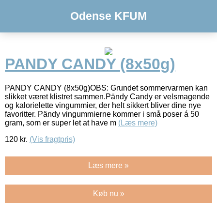
Odense KFUM
PANDY CANDY (8x50g)
PANDY CANDY (8x50g)OBS: Grundet sommervarmen kan
slikket været klistret sammen.Pändy Candy er velsmagende
og kalorielette vingummier, der helt sikkert bliver dine nye
favoritter. Pändy vingummierne kommer i små poser á 50
gram, som er super let at have m
(Læs mere)
120
kr.
(Vis fragtpris)
Læs mere »
Køb nu »