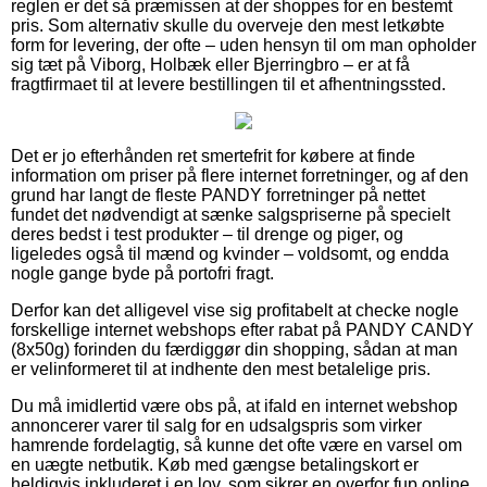
reglen er det så præmissen at der shoppes for en bestemt
pris. Som alternativ skulle du overveje den mest letkøbte
form for levering, der ofte – uden hensyn til om man opholder
sig tæt på Viborg, Holbæk eller Bjerringbro – er at få
fragtfirmaet til at levere bestillingen til et afhentningssted.
Det er jo efterhånden ret smertefrit for købere at finde
information om priser på flere internet forretninger, og af den
grund har langt de fleste PANDY forretninger på nettet
fundet det nødvendigt at sænke salgspriserne på specielt
deres bedst i test produkter – til drenge og piger, og
ligeledes også til mænd og kvinder – voldsomt, og endda
nogle gange byde på portofri fragt.
Derfor kan det alligevel vise sig profitabelt at checke nogle
forskellige internet webshops efter rabat på PANDY CANDY
(8x50g) forinden du færdiggør din shopping, sådan at man
er velinformeret til at indhente den mest betalelige pris.
Du må imidlertid være obs på, at ifald en internet webshop
annoncerer varer til salg for en udsalgspris som virker
hamrende fordelagtig, så kunne det ofte være en varsel om
en uægte netbutik. Køb med gængse betalingskort er
heldigvis inkluderet i en lov, som sikrer en overfor fup online