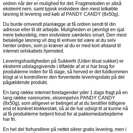
ordren når der er mulighed for det. Fragtmetoden er altså
ekstremt nem, samt typisk endvidere den mest letkøbte
løsning til levering ved køb af PANDY CANDY (8x50g).
Du burde omvendt planlægge at få ordren sendt til din
adresse eller til dit arbejde. Muligheden er jævnligt en sjat
mere bekostelig, men endvidere særdeles smart. Den mest
betalelige løsning vil dog til enhver tid være at du selv
henter ordren, som jo kræver at du er med kort afstand til
internet selskabets hjemsted.
Leveringshastigheden på Sukkerfri (Uden tilsat sukker) er
ekstremt udslagsgivende i tilfælde af at vi har brug for
produkterne inden for få dage, så herved er det fuldkommen
klogt at vi kontrollerer den forventede leveringsdato på det
pågældende produkt.
En lang række internet foretagender yder 1 dags fragt på en
lang række varenumre, eksempelvis PANDY CANDY
(8x50g), som alligevel er betinget af at du bestiller tidligere
end et konkret klokkeslæt, så at de har udsigt til at kunne nå
at få produkterne betjent forud for at pakkemedarbejderne
har fri.
En hel del forhandlere på nettet sikrer gratis levering, men i