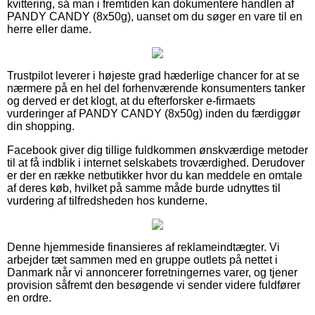
kvittering, så man i fremtiden kan dokumentere handlen af
PANDY CANDY (8x50g), uanset om du søger en vare til en
herre eller dame.
Trustpilot leverer i højeste grad hæderlige chancer for at se
nærmere på en hel del forhenværende konsumenters tanker
og derved er det klogt, at du efterforsker e-firmaets
vurderinger af PANDY CANDY (8x50g) inden du færdiggør
din shopping.
Facebook giver dig tillige fuldkommen ønskværdige metoder
til at få indblik i internet selskabets troværdighed. Derudover
er der en række netbutikker hvor du kan meddele en omtale
af deres køb, hvilket på samme måde burde udnyttes til
vurdering af tilfredsheden hos kunderne.
Denne hjemmeside finansieres af reklameindtægter. Vi
arbejder tæt sammen med en gruppe outlets på nettet i
Danmark når vi annoncerer forretningernes varer, og tjener
provision såfremt den besøgende vi sender videre fuldfører
en ordre.