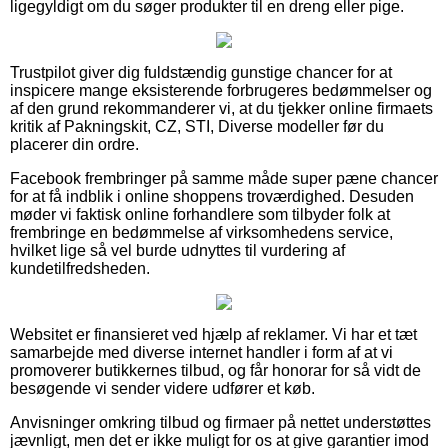
ligegyldigt om du søger produkter til en dreng eller pige.
Trustpilot giver dig fuldstændig gunstige chancer for at
inspicere mange eksisterende forbrugeres bedømmelser og
af den grund rekommanderer vi, at du tjekker online firmaets
kritik af Pakningskit, CZ, STI, Diverse modeller før du
placerer din ordre.
Facebook frembringer på samme måde super pæne chancer
for at få indblik i online shoppens troværdighed. Desuden
møder vi faktisk online forhandlere som tilbyder folk at
frembringe en bedømmelse af virksomhedens service,
hvilket lige så vel burde udnyttes til vurdering af
kundetilfredsheden.
Websitet er finansieret ved hjælp af reklamer. Vi har et tæt
samarbejde med diverse internet handler i form af at vi
promoverer butikkernes tilbud, og får honorar for så vidt de
besøgende vi sender videre udfører et køb.
Anvisninger omkring tilbud og firmaer på nettet understøttes
jævnligt, men det er ikke muligt for os at give garantier imod