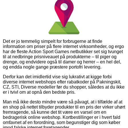
Det er jo temmelig simpelt for forbrugerne at finde
information om priser på flere internet virksomheder, og ergo
har de fleste Action Sport Games netbutikker set sig tvunget
til at nedbringe prisniveauet på produkterne – til piger og
drenge, og endvidere også til damer og herrer – en hel del,
og endda nogle gange præstere portofri levering.
Derfor kan det imidlertid vise sig lukrativt at kigge forbi
diverse internet webshops efter rabatkoder på Pakningskit,
CZ, STI, Diverse modeller før du shopper, således at du ikke
er i tvivl om at opnå den bedste pris.
Man må ikke desto mindre være så påvagt, at i tilfælde af at
en shop på nettet tilbyder produkter til en pris der virker uhørt
fremragende, så kunne det tit være en varsel om en
bedragerisk online webshop. Kortbestillinger er i hvert fald
omfavnet af en forordning, som begunstiger dig som køber
imod falske internet foretagender.