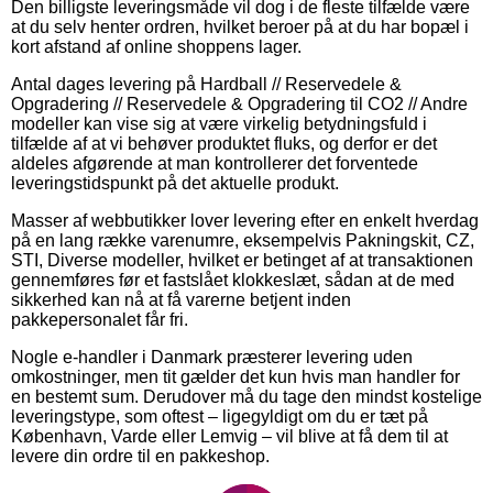
Den billigste leveringsmåde vil dog i de fleste tilfælde være
at du selv henter ordren, hvilket beroer på at du har bopæl i
kort afstand af online shoppens lager.
Antal dages levering på Hardball // Reservedele &
Opgradering // Reservedele & Opgradering til CO2 // Andre
modeller kan vise sig at være virkelig betydningsfuld i
tilfælde af at vi behøver produktet fluks, og derfor er det
aldeles afgørende at man kontrollerer det forventede
leveringstidspunkt på det aktuelle produkt.
Masser af webbutikker lover levering efter en enkelt hverdag
på en lang række varenumre, eksempelvis Pakningskit, CZ,
STI, Diverse modeller, hvilket er betinget af at transaktionen
gennemføres før et fastslået klokkeslæt, sådan at de med
sikkerhed kan nå at få varerne betjent inden
pakkepersonalet får fri.
Nogle e-handler i Danmark præsterer levering uden
omkostninger, men tit gælder det kun hvis man handler for
en bestemt sum. Derudover må du tage den mindst kostelige
leveringstype, som oftest – ligegyldigt om du er tæt på
København, Varde eller Lemvig – vil blive at få dem til at
levere din ordre til en pakkeshop.