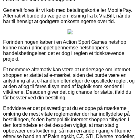
Generelt foreslår vi køb med betalingskort eller MobilePay.
Alternativt burde du vælge en løsning fra fx ViaBill, når du
har til hensigt at godtgøre omkostningerne over tid.
Forinden nogen køber i en Action Sport Games netshop
kunne man i princippet gennemse netshoppens
handelsbetingelser, det er dog i reglen et tidskrævende
projekt.
Et nemmere alternativ kan være at undersøge om internet
shoppen er støttet af e-mærket, siden det burde være en
antydning af at e-handlen efterfølger de opstillede regler, og
at den af og til føres tilsyn med af fagfolk som kender til
vilkårene. Desuden giver det dig chance for støtte, ifald du
får besvær ved din bestilling.
Endvidere er det prisværdigt at du er oppe på mærkerne
omkring de mest vitale reglementer der har indflydelse på
bestillingen, fx den byttepolitik internet shoppen tilbyder. I
den forbindelse er det desuden vigtigt, at man stadig
opbevarer ens kvittering, så man en anden gang vil kunne
eftervise handlen af Pakningskit, CZ, STI, Diverse modeller,