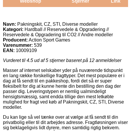
Webshop
Stjerner
Link
Navn:
Pakningskit, CZ, STI, Diverse modeller
Kategori:
Hardball // Reservedele & Opgradering //
Reservedele & Opgradering til CO2 // Andre modeller
Producent:
Action Sport Games
Varenummer:
539
EAN:
10009109
Vurderet til
4.5
ud af 5 stjerner baseret på
12
anmeldelser
Masser af internet selskaber yder på nuværende tidspunkt
en lang række forskellige fragttyper. Det mest populære er i
dag at få sendt til en pakkeshop, fordi det så er super
fleksibelt for dig at kunne hente din bestilling den dag der
passer dig. Leveringstypen er nemlig ualmindeligt
hensigtsmæssig, samt endda tillige den mest letkøbte
mulighed for fragt ved køb af Pakningskit, CZ, STI, Diverse
modeller.
Du kan lige så vel tænke over at vælge at få sendt til din
privatbolig eller til dit arbejdes adresse. Fragtløsningen viser
sig beklageligvis lidt dyrere, men samtidig rigtig bekvem.