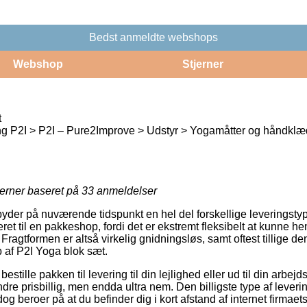
Bedst anmeldte webshops
Webshop
Stjerner
t
g P2I > P2I – Pure2Improve > Udstyr > Yogamåtter og håndklæ
jerner baseret på
33
anmeldelser
yder på nuværende tidspunkt en hel del forskellige leveringstype
ret til en pakkeshop, fordi det er ekstremt fleksibelt at kunne h
 Fragtformen er altså virkelig gnidningsløs, samt oftest tillige d
 af P2I Yoga blok sæt.
bestille pakken til levering til din lejlighed eller ud til din arbe
dre prisbillig, men endda ultra nem. Den billigste type af leveri
g beroer på at du befinder dig i kort afstand af internet firmaets