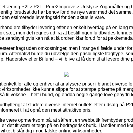
cetræning P2I > P2I – Pure2Improve > Udstyr > Yogamåtter og 
entlig forudsat du har behov for dine nye varer med det samme, o
er den estimerede leveringstid for den aktuelle vare.
rhandlere tilbyder levering efter en enkelt hverdag på en lang r
k sæt, men det regnes ud fra at bestillingen fuldbyrdes forinde
e sandsynligvis kan nå at få ordren klar forud for at pakkemedarb
ræsterer fragt uden omkostninger, men i mange tilfælde under fo
m. Alternativt burde du udvælge den prisbilligste fragttype, so
, Haderslev eller Billund – vil blive at få dem til at levere dine p
 enkelt for alle og enhver at analysere priser i blandt diverse fo
rnet virksomheder ikke kunne slippe for at stampe priserne på mang
å til voksne – helt i bund, og endda nogle gange love gebyrfri l
bytterigt at studere diverse internet outlets efter udsalg på P2
nformeret til at opnå den mest attraktive pris.
re være opmærksom på, at såfremt en webbutik frembyder produk
 er det tit være et tegn på en bedragerisk butik. Handler med ko
hvilket bistår dig imod falske online virksomheder.