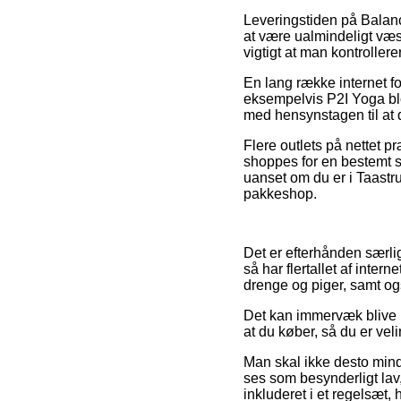
Leveringstiden på Balan
at være ualmindeligt væs
vigtigt at man kontroller
En lang række internet fo
eksempelvis P2I Yoga blo
med hensynstagen til at d
Flere outlets på nettet p
shoppes for en bestemt su
uanset om du er i Taastrup
pakkeshop.
Det er efterhånden særligt
så har flertallet af inte
drenge og piger, samt ogs
Det kan immervæk blive ud
at du køber, så du er veli
Man skal ikke desto mind
ses som besynderligt lav,
inkluderet i et regelsæt, 