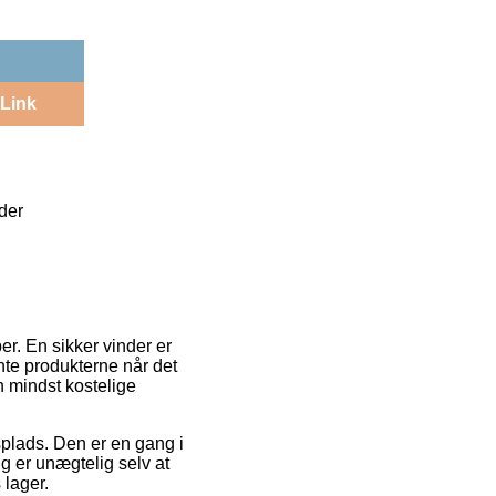
Link
der
r. En sikker vinder er
ente produkterne når det
en mindst kostelige
jdsplads. Den er en gang i
ng er unægtelig selv at
 lager.