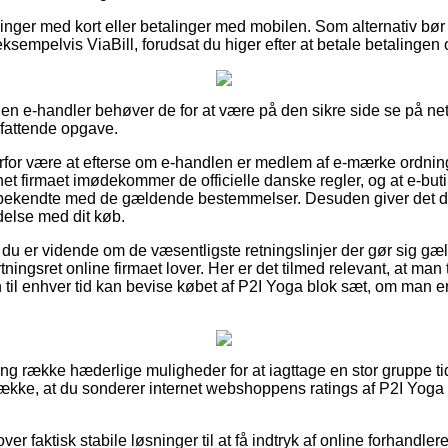
illinger med kort eller betalinger med mobilen. Som alternativ bø
sempelvis ViaBill, forudsat du higer efter at betale betalingen o
 en e-handler behøver de for at være på den sikre side se på ne
mfattende opgave.
erfor være at efterse om e-handlen er medlem af e-mærke ordning
net firmaet imødekommer de officielle danske regler, og at e-butik
kendte med de gældende bestemmelser. Desuden giver det dig le
delse med dit køb.
 du er vidende om de væsentligste retningslinjer der gør sig gæ
ningsret online firmaet lover. Her er det tilmed relevant, at man t
til enhver tid kan bevise købet af P2I Yoga blok sæt, om man er
lang række hæderlige muligheder for at iagttage en stor gruppe 
trække, at du sonderer internet webshoppens ratings af P2I Yoga
er faktisk stabile løsninger til at få indtryk af online forhandle