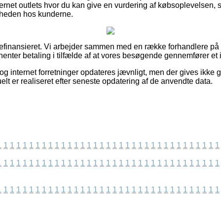
rnet outlets hvor du kan give en vurdering af købsoplevelsen, 
edsheden hos kunderne.
inansieret. Vi arbejder sammen med en række forhandlere på ne
henter betaling i tilfælde af at vores besøgende gennemfører et
g internet forretninger opdateres jævnligt, men der gives ikke 
elt er realiseret efter seneste opdatering af de anvendte data.
1
1
1
1
1
1
1
1
1
1
1
1
1
1
1
1
1
1
1
1
1
1
1
1
1
1
1
1
1
1
1
1
1
1
1
1
1
1
1
1
1
1
1
1
1
1
1
1
1
1
1
1
1
1
1
1
1
1
1
1
1
1
1
1
1
1
1
1
1
1
1
1
1
1
1
1
1
1
1
1
1
1
1
1
1
1
1
1
1
1
1
1
1
1
1
1
1
1
1
1
1
1
1
1
1