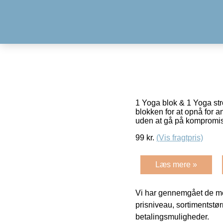
1 Yoga blok & 1 Yoga strop
blokken for at opnå for
uden at gå på kompromi
99
kr.
(Vis fragtpris)
Læs mere »
Vi har gennemgået de mes
prisniveau, sortimentstø
betalingsmuligheder.