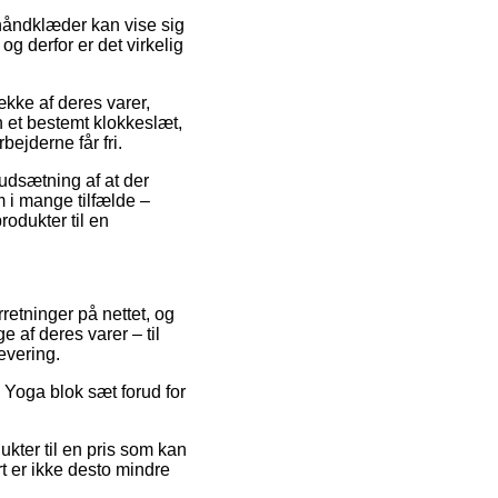
håndklæder kan vise sig
g derfor er det virkelig
ække af deres varer,
n et bestemt klokkeslæt,
ejderne får fri.
rudsætning af at der
m i mange tilfælde –
rodukter til en
rretninger på nettet, og
e af deres varer – til
evering.
I Yoga blok sæt forud for
ter til en pris som kan
rt er ikke desto mindre