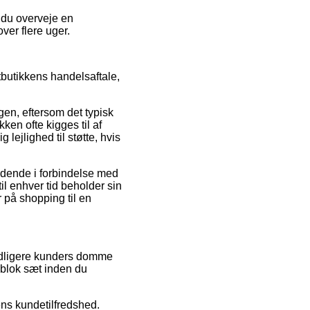
r du overveje en
ver flere uger.
tbutikkens handelsaftale,
en, eftersom det typisk
ken ofte kigges til af
jlighed til støtte, hvis
ldende i forbindelse med
il enhver tid beholder sin
 på shopping til en
tidligere kunders domme
 blok sæt inden du
rens kundetilfredshed.