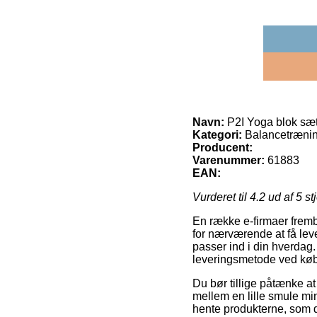
Navn:
P2I Yoga blok sæ
Kategori:
Balancetrænin
Producent:
Varenummer:
61883
EAN:
Vurderet til
4.2
ud af 5 st
En række e-firmaer fremb
for nærværende at få leve
passer ind i din hverdag.
leveringsmetode ved køb
Du bør tillige påtænke at 
mellem en lille smule min
hente produkterne, som do