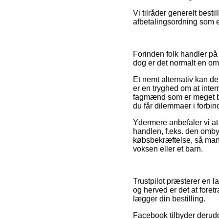
Vi tilråder generelt best
afbetalingsordning som ek
Forinden folk handler på
dog er det normalt en o
Et nemt alternativ kan d
er en tryghed om at inter
fagmænd som er meget be
du får dilemmaer i forbin
Ydermere anbefaler vi at
handlen, f.eks. den ombyt
købsbekræftelse, så man 
voksen eller et barn.
Trustpilot præsterer en 
og herved er det at fore
lægger din bestilling.
Facebook tilbyder derudov