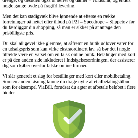
drenge, og desuden også til herrer og damer – voldsomt, og endda
nogle gange byde på fragtfri levering.
Men det kan stadigvæk blive lønnende at efterse en række
forretninger på nettet efter tilbud på P2I – Speedrope – Sjippetov før
du færdiggør din shopping, så man er sikker på at antage den
prisbilligste pris.
Du skal alligevel ikke glemme, at såfremt en butik udlover varer for
en udsalgspris som kan virke ekstraordinært lav, så bør det i nogle
tilfælde være en varsel om en falsk online butik. Betalinger med kort
er på den anden side inkluderet i Indsigelsesordningen, der assisterer
dig som køber overfor falske online firmaer.
Vi slår generelt et slag for bestillinger med kort eller mobilbetaling.
Som en anden løsning kunne du drage nytte af et afbetalingstilbud
som for eksempel ViaBill, forudsat du agter at afbetale beløbet i flere
bidder.