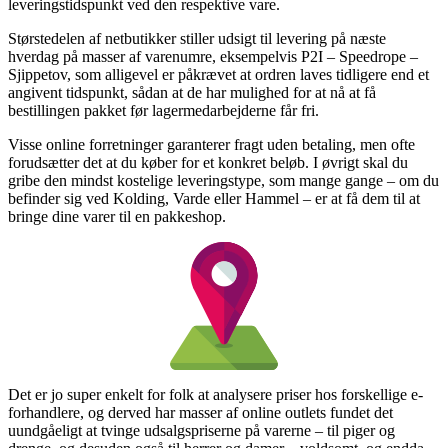
leveringstidspunkt ved den respektive vare.
Størstedelen af netbutikker stiller udsigt til levering på næste
hverdag på masser af varenumre, eksempelvis P2I – Speedrope –
Sjippetov, som alligevel er påkrævet at ordren laves tidligere end et
angivent tidspunkt, sådan at de har mulighed for at nå at få
bestillingen pakket før lagermedarbejderne får fri.
Visse online forretninger garanterer fragt uden betaling, men ofte
forudsætter det at du køber for et konkret beløb. I øvrigt skal du
gribe den mindst kostelige leveringstype, som mange gange – om du
befinder sig ved Kolding, Varde eller Hammel – er at få dem til at
bringe dine varer til en pakkeshop.
Det er jo super enkelt for folk at analysere priser hos forskellige e-
forhandlere, og derved har masser af online outlets fundet det
uundgåeligt at tvinge udsalgspriserne på varerne – til piger og