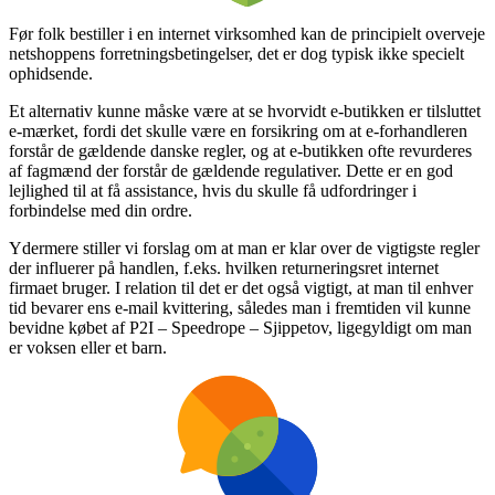
Før folk bestiller i en internet virksomhed kan de principielt overveje
netshoppens forretningsbetingelser, det er dog typisk ikke specielt
ophidsende.
Et alternativ kunne måske være at se hvorvidt e-butikken er tilsluttet
e-mærket, fordi det skulle være en forsikring om at e-forhandleren
forstår de gældende danske regler, og at e-butikken ofte revurderes
af fagmænd der forstår de gældende regulativer. Dette er en god
lejlighed til at få assistance, hvis du skulle få udfordringer i
forbindelse med din ordre.
Ydermere stiller vi forslag om at man er klar over de vigtigste regler
der influerer på handlen, f.eks. hvilken returneringsret internet
firmaet bruger. I relation til det er det også vigtigt, at man til enhver
tid bevarer ens e-mail kvittering, således man i fremtiden vil kunne
bevidne købet af P2I – Speedrope – Sjippetov, ligegyldigt om man
er voksen eller et barn.