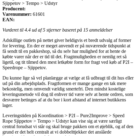
Sjippetov > Tempo > Udstyr
Producent:
Varenummer:
61601
EAN:
Vurderet til
4.4
ud af 5 stjerner baseret på
15
anmeldelser
Adskillige outlets på nettet giver heldigvis et bredt udvalg af former
for levering. En der er meget anvendt er på nuværende tidspunkt at
få sendt til en pakkeshop, så du selv har mulighed for at hente de
købte varer når der er tid til det. Fragtmuligheden er nemlig ret så
ligetil, og tit tilmed den mest letkøbte form for fragt ved køb af P2I –
Speedrope – Sjippetov.
Du kunne lige så vel planlægge at vælge at få udbragt til dit hus eller
ud på din arbejdsplads. Fragtformen er mange gange en tak mere
bekostelig, men omvendt vældig smertefri. Den mindst kostelige
leveringsmetode vil dog til enhver tid være selv at hente ordren, som
desværre betinges af at du bor i kort afstand af internet butikkens
lager.
Leveringstiden på Koordination > P2I – Pure2Improve > Speed
Rope Sjippetov > Tempo > Udstyr kan vise sig at være særligt
central forudsat vi står og skal bruge pakken om et øjeblik, og af den
grund er det helt centralt at vi dobbelttjekker det anslåede