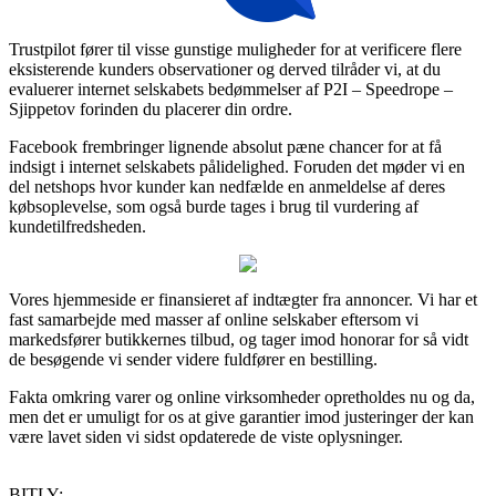
Trustpilot fører til visse gunstige muligheder for at verificere flere
eksisterende kunders observationer og derved tilråder vi, at du
evaluerer internet selskabets bedømmelser af P2I – Speedrope –
Sjippetov forinden du placerer din ordre.
Facebook frembringer lignende absolut pæne chancer for at få
indsigt i internet selskabets pålidelighed. Foruden det møder vi en
del netshops hvor kunder kan nedfælde en anmeldelse af deres
købsoplevelse, som også burde tages i brug til vurdering af
kundetilfredsheden.
Vores hjemmeside er finansieret af indtægter fra annoncer. Vi har et
fast samarbejde med masser af online selskaber eftersom vi
markedsfører butikkernes tilbud, og tager imod honorar for så vidt
de besøgende vi sender videre fuldfører en bestilling.
Fakta omkring varer og online virksomheder opretholdes nu og da,
men det er umuligt for os at give garantier imod justeringer der kan
være lavet siden vi sidst opdaterede de viste oplysninger.
BITLY: