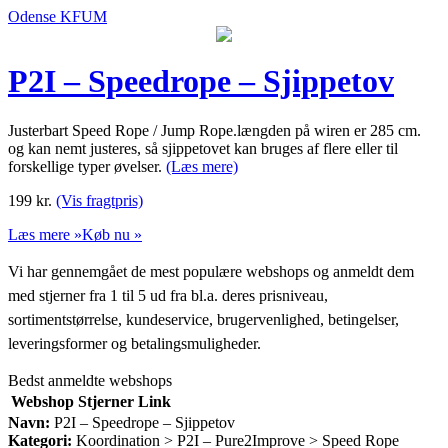
Odense KFUM
P2I – Speedrope – Sjippetov
Justerbart Speed Rope / Jump Rope.længden på wiren er 285 cm.
og kan nemt justeres, så sjippetovet kan bruges af flere eller til
forskellige typer øvelser.
(Læs mere)
199
kr.
(Vis fragtpris)
Læs mere »
Køb nu »
Vi har gennemgået de mest populære webshops og anmeldt dem
med stjerner fra 1 til 5 ud fra bl.a. deres prisniveau,
sortimentstørrelse, kundeservice, brugervenlighed, betingelser,
leveringsformer og betalingsmuligheder.
Bedst anmeldte webshops
Webshop
Stjerner
Link
Navn:
P2I – Speedrope – Sjippetov
Kategori:
Koordination > P2I – Pure2Improve > Speed Rope