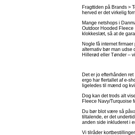
Fragttiden på Brands > Te
herved er det virkelig fo
Mange netshops i Danmar
Outdoor Hooded Fleece Na
klokkeslæt, så at de garan
Nogle få internet firmaer
alternativ bør man udse 
Hillerød eller Tønder – vi
Det er jo efterhånden ret
ergo har flertallet af e-
ligeledes til mænd og kv
Dog kan det trods alt vis
Fleece Navy/Turquoise før
Du bør blot være så påvagt
tiltalende, er det undert
anden side inkluderet i e
Vi tilråder kortbestillin