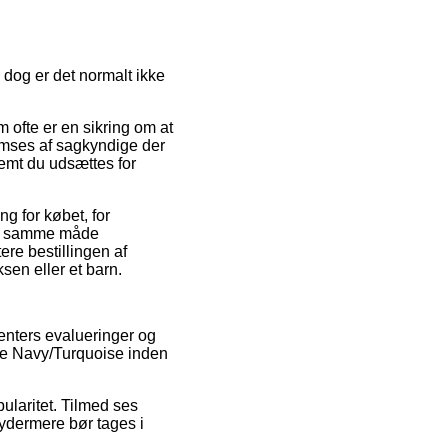
 dog er det normalt ikke
m ofte er en sikring om at
nemses af sagkyndige der
emt du udsættes for
g for købet, for
 på samme måde
re bestillingen af
sen eller et barn.
enters evalueringer og
ce Navy/Turquoise inden
ularitet. Tilmed ses
 ydermere bør tages i