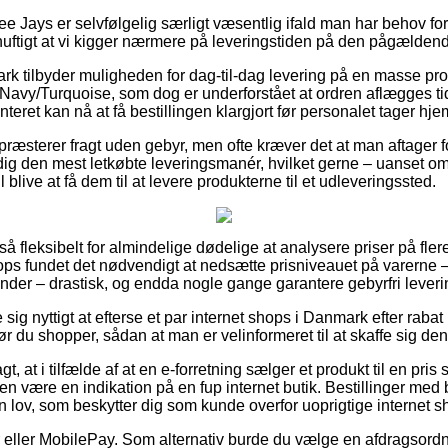
e Jays er selvfølgelig særligt væsentlig ifald man har behov for
rnuftigt at vi kigger nærmere på leveringstiden på den pågælden
k tilbyder muligheden for dag-til-dag levering på en masse pr
vy/Turquoise, som dog er underforstået at ordren aflægges tid
teret kan nå at få bestillingen klargjort før personalet tager hje
 præsterer fragt uden gebyr, men ofte kræver det at man aftager 
dig den mest letkøbte leveringsmanér, hvilket gerne – uanset o
l blive at få dem til at levere produkterne til et udleveringssted.
 så fleksibelt for almindelige dødelige at analysere priser på fler
shops fundet det nødvendigt at nedsætte prisniveauet på varerne 
inder – drastisk, og endda nogle gange garantere gebyrfri leveri
e sig nyttigt at efterse et par internet shops i Danmark efter ra
 du shopper, sådan at man er velinformeret til at skaffe sig den
, at i tilfælde af at en e-forretning sælger et produkt til en pris 
iden være en indikation på en fup internet butik. Bestillinger med
n lov, som beskytter dig som kunde overfor uoprigtige internet s
ger eller MobilePay. Som alternativ burde du vælge en afdragsordn