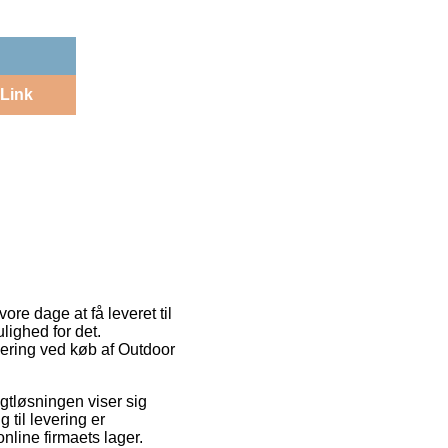
Link
ore dage at få leveret til
ulighed for det.
vering ved køb af Outdoor
agtløsningen viser sig
 til levering er
nline firmaets lager.