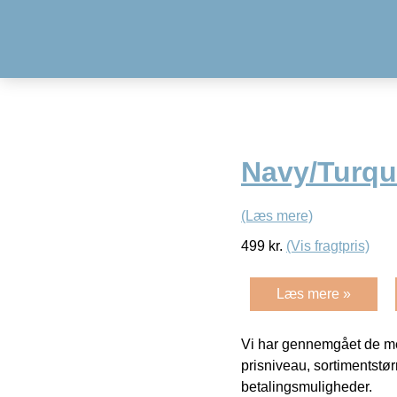
Navy/Turqu
(Læs mere)
499
kr.
(Vis fragtpris)
Læs mere »
Vi har gennemgået de mes
prisniveau, sortimentstø
betalingsmuligheder.