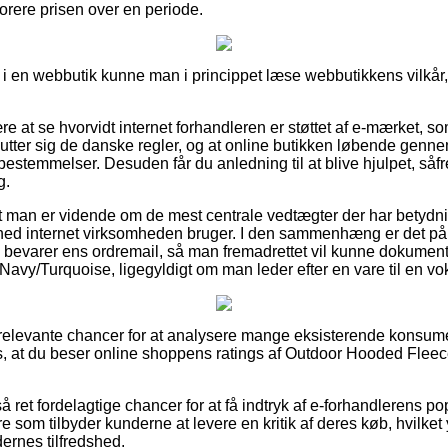
orere prisen over en periode.
 i en webbutik kunne man i princippet læse webbutikkens vilkår,
re at se hvorvidt internet forhandleren er støttet af e-mærket, so
lutter sig de danske regler, og at online butikken løbende gen
stemmelser. Desuden får du anledning til at blive hjulpet, såfr
g.
at man er vidende om de mest centrale vedtægter der har betydnin
ghed internet virksomheden bruger. I den sammenhæng er det
 bevarer ens ordremail, så man fremadrettet vil kunne dokumente
vy/Turquoise, ligegyldigt om man leder efter en vare til en vok
tig relevante chancer for at analysere mange eksisterende konsum
s, at du beser online shoppens ratings af Outdoor Hooded Flee
et fordelagtige chancer for at få indtryk af e-forhandlerens pop
e som tilbyder kunderne at levere en kritik af deres køb, hvilket
ernes tilfredshed.