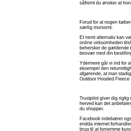
såfremt du ønsker at hon
Forud for at nogen køber
særlig morsomt.
Et nemt alternativ kan væ
online virksomheden tils
behersker de gældende be
besvær med din bestillin
Ydermere går vi ind for 
eksempel den returretti
afgørende, at man stadig
Outdoor Hooded Fleece Na
Trustpilot giver dig rig
herved kan det anbefale
du shopper.
Facebook indebærer også r
endda internet forhandler
brug til at fornemme kund