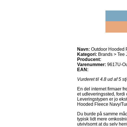
Navn:
Outdoor Hooded F
Kategori:
Brands > Tee 
Producent:
Varenummer:
9617U-Ou
EAN:
Vurderet til
4.8
ud af 5 st
En del internet firmaer f
et udleveringssted, fordi 
Leveringstypen er jo eks
Hooded Fleece Navy/Tur
Du burde på samme måde væ
typisk lidt mere omkostni
utvivlsomt at du selv hen