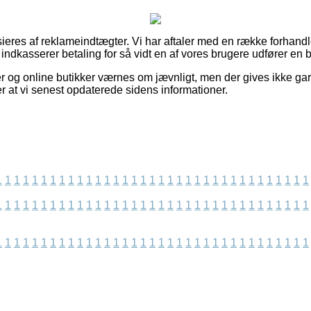
eres af reklameindtægter. Vi har aftaler med en række forhandle
 indkasserer betaling for så vidt en af vores brugere udfører en be
 og online butikker værnes om jævnligt, men der gives ikke gara
er at vi senest opdaterede sidens informationer.
1
1
1
1
1
1
1
1
1
1
1
1
1
1
1
1
1
1
1
1
1
1
1
1
1
1
1
1
1
1
1
1
1
1
1
1
1
1
1
1
1
1
1
1
1
1
1
1
1
1
1
1
1
1
1
1
1
1
1
1
1
1
1
1
1
1
1
1
1
1
1
1
1
1
1
1
1
1
1
1
1
1
1
1
1
1
1
1
1
1
1
1
1
1
1
1
1
1
1
1
1
1
1
1
1