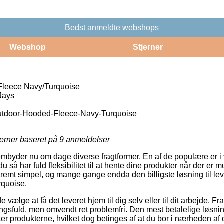
Bedst anmeldte webshops
Webshop
Stjerner
leece Navy/Turquoise
Jays
tdoor-Hooded-Fleece-Navy-Turquoise
jerner baseret på
9
anmeldelser
rembyder nu om dage diverse fragtformer. En af de populære er i v
du så har fuld fleksibilitet til at hente dine produkter når der er m
tremt simpel, og mange gange endda den billigste løsning til le
quoise.
lge at få det leveret hjem til dig selv eller til dit arbejde. Fr
ngsfuld, men omvendt ret problemfri. Den mest betalelige løsning
ter produkterne, hvilket dog betinges af at du bor i nærheden af o