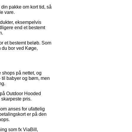
 din pakke om kort tid, så
de vare.
odukter, eksempelvis
ligere end et bestemt
m.
for et bestemt beløb. Som
m du bor ved Køge,
e shops på nettet, og
– til babyer og børn, men
ng.
bat på Outdoor Hooded
 skarpeste pris.
som anses for ufattelig
 betalingskort er på den
hops.
ing som fx ViaBill,