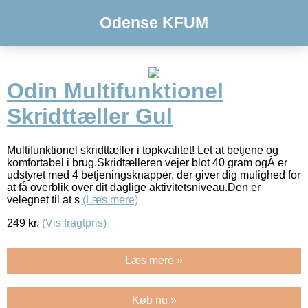
Odense KFUM
Odin Multifunktionel
Skridttæller Gul
Multifunktionel skridttæller i topkvalitet! Let at betjene og
komfortabel i brug.Skridtælleren vejer blot 40 gram ogÂ er
udstyret med 4 betjeningsknapper, der giver dig mulighed for
at få overblik over dit daglige aktivitetsniveau.Den er
velegnet til at s
(Læs mere)
249
kr.
(Vis fragtpris)
Læs mere »
Køb nu »