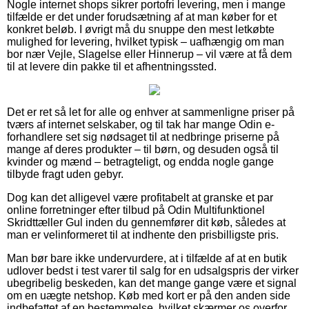
Nogle internet shops sikrer portofri levering, men i mange
tilfælde er det under forudsætning af at man køber for et
konkret beløb. I øvrigt må du snuppe den mest letkøbte
mulighed for levering, hvilket typisk – uafhængig om man
bor nær Vejle, Slagelse eller Hinnerup – vil være at få dem
til at levere din pakke til et afhentningssted.
Det er ret så let for alle og enhver at sammenligne priser på
tværs af internet selskaber, og til tak har mange Odin e-
forhandlere set sig nødsaget til at nedbringe priserne på
mange af deres produkter – til børn, og desuden også til
kvinder og mænd – betragteligt, og endda nogle gange
tilbyde fragt uden gebyr.
Dog kan det alligevel være profitabelt at granske et par
online forretninger efter tilbud på Odin Multifunktionel
Skridttæller Gul inden du gennemfører dit køb, således at
man er velinformeret til at indhente den prisbilligste pris.
Man bør bare ikke undervurdere, at i tilfælde af at en butik
udlover bedst i test varer til salg for en udsalgspris der virker
ubegribelig beskeden, kan det mange gange være et signal
om en uægte netshop. Køb med kort er på den anden side
indbefattet af en bestemmelse, hvilket skærmer os overfor