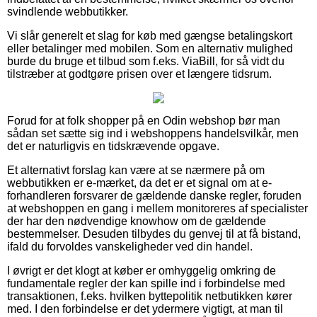
svindlende webbutikker.
Vi slår generelt et slag for køb med gængse betalingskort
eller betalinger med mobilen. Som en alternativ mulighed
burde du bruge et tilbud som f.eks. ViaBill, for så vidt du
tilstræber at godtgøre prisen over et længere tidsrum.
Forud for at folk shopper på en Odin webshop bør man
sådan set sætte sig ind i webshoppens handelsvilkår, men
det er naturligvis en tidskrævende opgave.
Et alternativt forslag kan være at se nærmere på om
webbutikken er e-mærket, da det er et signal om at e-
forhandleren forsvarer de gældende danske regler, foruden
at webshoppen en gang i mellem monitoreres af specialister
der har den nødvendige knowhow om de gældende
bestemmelser. Desuden tilbydes du genvej til at få bistand,
ifald du forvoldes vanskeligheder ved din handel.
I øvrigt er det klogt at køber er omhyggelig omkring de
fundamentale regler der kan spille ind i forbindelse med
transaktionen, f.eks. hvilken byttepolitik netbutikken kører
med. I den forbindelse er det ydermere vigtigt, at man til