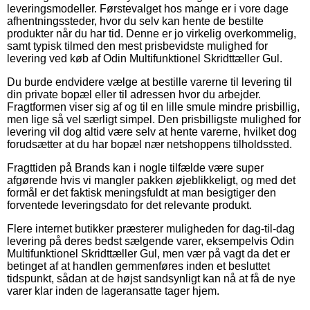
leveringsmodeller. Førstevalget hos mange er i vore dage
afhentningssteder, hvor du selv kan hente de bestilte
produkter når du har tid. Denne er jo virkelig overkommelig,
samt typisk tilmed den mest prisbevidste mulighed for
levering ved køb af Odin Multifunktionel Skridttæller Gul.
Du burde endvidere vælge at bestille varerne til levering til
din private bopæl eller til adressen hvor du arbejder.
Fragtformen viser sig af og til en lille smule mindre prisbillig,
men lige så vel særligt simpel. Den prisbilligste mulighed for
levering vil dog altid være selv at hente varerne, hvilket dog
forudsætter at du har bopæl nær netshoppens tilholdssted.
Fragttiden på Brands kan i nogle tilfælde være super
afgørende hvis vi mangler pakken øjeblikkeligt, og med det
formål er det faktisk meningsfuldt at man besigtiger den
forventede leveringsdato for det relevante produkt.
Flere internet butikker præsterer muligheden for dag-til-dag
levering på deres bedst sælgende varer, eksempelvis Odin
Multifunktionel Skridttæller Gul, men vær på vagt da det er
betinget af at handlen gemmenføres inden et besluttet
tidspunkt, sådan at de højst sandsynligt kan nå at få de nye
varer klar inden de lageransatte tager hjem.