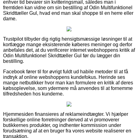
enhver tid bevarer sin kvitteringsmail, således man i
fremtiden kan vidne om sin bestilling af Odin Multifunktionel
Skridttæller Gul, hvad end man skal shoppe til en herre eller
dame.
Trustpilot tilbyder dig rigtig hensigtsmæssige løsninger til at
kortlægge mange eksisterende køberes meninger og derfor
anbefales det, at du verificerer internet webshoppens kritik af
Odin Multifunktionel Skridttæller Gul før du lægger din
bestilling.
Facebook fører til for øvrigt fuldt ud habile metoder til at få
indtryk af online webshoppens kundefokus. Herinde ses
mange netbutikker hvor man kan formulere en kritik af deres
købsoplevelse, som ydermere må anvendes til at fornemme
tilfredsheden hos kunderne.
Hjemmesiden finansieres af reklameindtægter. Vi hjælper
forskellige online forretninger derved at vi promoverer
butikkernes produkter, og indhenter kommission under
forudsætning af at en bruger fra vores website realiserer en
transaktion.