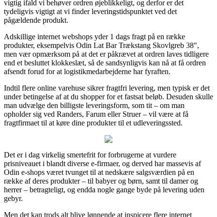
vigtig ifald vi behøver ordren øjeblikkeligt, og derfor er det
tydeligvis vigtigt at vi finder leveringstidspunktet ved det
pågældende produkt.
Adskillige internet webshops yder 1 dags fragt på en række
produkter, eksempelvis Odin Lat Bar Trækstang Skovlgreb 38",
men vær opmærksom på at det er påkrævet at ordren laves tidligere
end et besluttet klokkeslæt, så de sandsynligvis kan nå at få ordren
afsendt forud for at logistikmedarbejderne har fyraften.
Indtil flere online varehuse sikrer fragtfri levering, men typisk er det
under betingelse af at du shopper for et fastsat beløb. Desuden skulle
man udvælge den billigste leveringsform, som tit – om man
opholder sig ved Randers, Farum eller Struer – vil være at få
fragtfirmaet til at køre dine produkter til et udleveringssted.
Det er i dag virkelig smertefrit for forbrugerne at vurdere
prisniveauet i blandt diverse e-firmaer, og derved har massevis af
Odin e-shops været tvunget til at nedskære salgsværdien på en
række af deres produkter – til babyer og børn, samt til damer og
herrer – betragteligt, og endda nogle gange byde på levering uden
gebyr.
Men det kan trods alt blive lønnende at inspicere flere internet