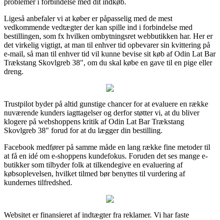
problemer i forbindelse med dit indkøb.
Ligeså anbefaler vi at køber er påpasselig med de mest
vedkommende vedtægter der kan spille ind i forbindelse med
bestillingen, som fx hvilken ombytningsret webbutikken har. Her er
det virkelig vigtigt, at man til enhver tid opbevarer sin kvittering på
e-mail, så man til enhver tid vil kunne bevise sit køb af Odin Lat Bar
Trækstang Skovlgreb 38", om du skal købe en gave til en pige eller
dreng.
Trustpilot byder på altid gunstige chancer for at evaluere en række
nuværende kunders iagttagelser og derfor støtter vi, at du bliver
klogere på webshoppens kritik af Odin Lat Bar Trækstang
Skovlgreb 38" forud for at du lægger din bestilling.
Facebook medfører på samme måde en lang række fine metoder til
at få en idé om e-shoppens kundefokus. Foruden det ses mange e-
butikker som tilbyder folk at tilkendegive en evaluering af
købsoplevelsen, hvilket tilmed bør benyttes til vurdering af
kundernes tilfredshed.
Websitet er finansieret af indtægter fra reklamer. Vi har faste