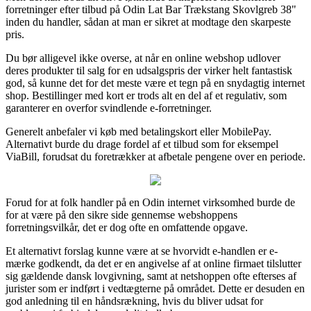
forretninger efter tilbud på Odin Lat Bar Trækstang Skovlgreb 38"
inden du handler, sådan at man er sikret at modtage den skarpeste
pris.
Du bør alligevel ikke overse, at når en online webshop udlover
deres produkter til salg for en udsalgspris der virker helt fantastisk
god, så kunne det for det meste være et tegn på en snydagtig internet
shop. Bestillinger med kort er trods alt en del af et regulativ, som
garanterer en overfor svindlende e-forretninger.
Generelt anbefaler vi køb med betalingskort eller MobilePay.
Alternativt burde du drage fordel af et tilbud som for eksempel
ViaBill, forudsat du foretrækker at afbetale pengene over en periode.
Forud for at folk handler på en Odin internet virksomhed burde de
for at være på den sikre side gennemse webshoppens
forretningsvilkår, det er dog ofte en omfattende opgave.
Et alternativt forslag kunne være at se hvorvidt e-handlen er e-
mærke godkendt, da det er en angivelse af at online firmaet tilslutter
sig gældende dansk lovgivning, samt at netshoppen ofte efterses af
jurister som er indført i vedtægterne på området. Dette er desuden en
god anledning til en håndsrækning, hvis du bliver udsat for