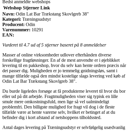
Bedst anmeldte webshops
Webshop
Stjerner
Link
Navn:
Odin Lat Bar Trækstang Skovlgreb 38"
Kategori:
Træningsudstyr
Producent:
Odin
Varenummer:
10291
EAN:
Vurderet til
4.7
ud af 5 stjerner baseret på
8
anmeldelser
Masser af online virksomheder udlover efterhånden diverse
forskellige fragtløsninger. En af de mest anvendte er i øjeblikket
levering til en pakkeshop, hvor du selv kan hente ordren præcis når
det passer dig. Muligheden er jo temmelig gnidningsløs, samt i
mange tilfælde også den mindst kostelige slags levering ved køb af
Odin Lat Bar Trækstang Skovlgreb 38".
Du burde ligeledes forsøge at få produkterne leveret til hvor du bor
eller ud på dit arbejde. Fragtmuligheden viser sig typisk en lille
smule mere omkostningsfuld, men lige så vel ualmindeligt
problemfri. Den billigste mulighed for fragt vil dog i de fleste
tilfælde være at hente varerne selv, hvilket er betinget af at du
befinder dig i kort afstand af netshoppens tilholdssted.
Antal dages levering på Træningsudstyr er selvfølgelig usædvanlig