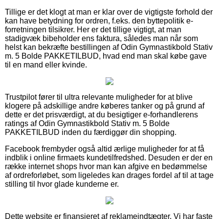
Tillige er det klogt at man er klar over de vigtigste forhold der
kan have betydning for ordren, f.eks. den byttepolitik e-
forretningen tilsikrer. Her er det tillige vigtigt, at man
stadigvæk bibeholder ens faktura, således man når som
helst kan bekræfte bestillingen af Odin Gymnastikbold Stativ
m. 5 Bolde PAKKETILBUD, hvad end man skal købe gave
til en mand eller kvinde.
Trustpilot fører til ultra relevante muligheder for at blive
klogere på adskillige andre køberes tanker og på grund af
dette er det prisværdigt, at du besigtiger e-forhandlerens
ratings af Odin Gymnastikbold Stativ m. 5 Bolde
PAKKETILBUD inden du færdiggør din shopping.
Facebook frembyder også altid ærlige muligheder for at få
indblik i online firmaets kundetilfredshed. Desuden er der en
række internet shops hvor man kan afgive en bedømmelse
af ordreforløbet, som ligeledes kan drages fordel af til at tage
stilling til hvor glade kunderne er.
Dette website er finansieret af reklameindtægter. Vi har faste