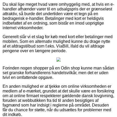
Du skal lige meget hvad være omhyggelig med, at hvis en e-
handler afhænder varer til en udsalgspris der er grænseløst
attraktiv, så burde det undertiden være et tegn på en
bedragerisk e-handler. Betalinger med kort er heldigvis
indbefattet af en ordning, som bistår en imod uoprigtige
internet virksomheder.
Generelt slår vi et slag for køb med kort eller betalinger med
mobilen. Som en alternativ mulighed kunne du drage nytte
af et afdragstilbud som f.eks. ViaBill, ifald du vil afdrage
pengene over en længere periode.
Forinden nogen shopper på en Odin shop kunne man sådan
set granske forhandlerens handelsvilkår, men det er uden
tvivl en omfattende opgave.
En anden mulighed er at tjekke om online virksomheden er
medlem af e-mærket, grundet at det skulle være en forsikring
om at online firmaet respekterer gældende dansk lovgivning,
foruden at webbutikken fra tid til anden besigtiges af
fagmænd som har indsigt i reglerne på området. Desuden
får du chance for støtte, når du udsættes for problemer med
dit indkøb.