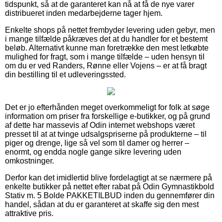
tidspunkt, så at de garanteret kan nå at få de nye varer
distribueret inden medarbejderne tager hjem.
Enkelte shops på nettet frembyder levering uden gebyr, men
i mange tilfælde påkræves det at du handler for et bestemt
beløb. Alternativt kunne man foretrække den mest letkøbte
mulighed for fragt, som i mange tilfælde – uden hensyn til
om du er ved Randers, Rønne eller Vojens – er at få bragt
din bestilling til et udleveringssted.
Det er jo efterhånden meget overkommeligt for folk at søge
information om priser fra forskellige e-butikker, og på grund
af dette har massevis af Odin internet webshops været
presset til at at tvinge udsalgspriserne på produkterne – til
piger og drenge, lige så vel som til damer og herrer –
enormt, og endda nogle gange sikre levering uden
omkostninger.
Derfor kan det imidlertid blive fordelagtigt at se nærmere på
enkelte butikker på nettet efter rabat på Odin Gymnastikbold
Stativ m. 5 Bolde PAKKETILBUD inden du gennemfører din
handel, sådan at du er garanteret at skaffe sig den mest
attraktive pris.