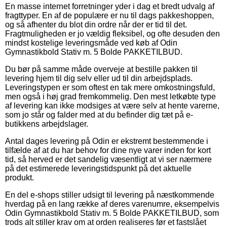
En masse internet forretninger yder i dag et bredt udvalg af
fragttyper. En af de populære er nu til dags pakkeshoppen,
og så afhenter du blot din ordre når der er tid til det.
Fragtmuligheden er jo vældig fleksibel, og ofte desuden den
mindst kostelige leveringsmåde ved køb af Odin
Gymnastikbold Stativ m. 5 Bolde PAKKETILBUD.
Du bør på samme måde overveje at bestille pakken til
levering hjem til dig selv eller ud til din arbejdsplads.
Leveringstypen er som oftest en tak mere omkostningsfuld,
men også i høj grad fremkommelig. Den mest letkøbte type
af levering kan ikke modsiges at være selv at hente varerne,
som jo står og falder med at du befinder dig tæt på e-
butikkens arbejdslager.
Antal dages levering på Odin er ekstremt bestemmende i
tilfælde af at du har behov for dine nye varer inden for kort
tid, så herved er det sandelig væsentligt at vi ser nærmere
på det estimerede leveringstidspunkt på det aktuelle
produkt.
En del e-shops stiller udsigt til levering på næstkommende
hverdag på en lang række af deres varenumre, eksempelvis
Odin Gymnastikbold Stativ m. 5 Bolde PAKKETILBUD, som
trods alt stiller krav om at orden realiseres før et fastslået