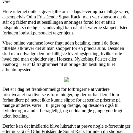
vare.
Flere internet outlets giver løfte om 1 dags levering på utallige varer,
eksempelvis Odin Fritstående Squat Rack, men vær vagtsom da det
står og falder med at bestillingen anbringes forud for et aftalt
tidspunkt, så de højst sandsynligt kan nå at få varerne skippet afsted
forinden logistikpersonalet tager hjem.
Visse online varehuse lover fragt uden betaling, men i de fleste
tilfælde afkræver det at man shopper for en præcis sum. Desuden
skal man udvælge den prisbilligste leveringsløsning, hvilket ofte –
hvad end man opholder sig i Horsens, Nykøbing Falster eller
Faaborg – er at få fragtfirmaet til at bringe din bestilling til et
afhentningssted.
Det er i dag ret fremkommeligt for forbrugerne at vurdere
prisniveauet fra diverse e-forretninger, og derfor har flere Odin
forhandlere på nettet ikke kunne slippe for at sænke priserne på
mange af deres varer – til piger og drenge, og desuden også til
kvinder og mænd – betragteligt, og endda nogle gange yde fragt
uden betaling.
Derfor kan det imidlertid blive lukrativt at prøve nogle e-forretninger
efter udsalg på Odin Fritstående Squat Rack forinden du shopper,