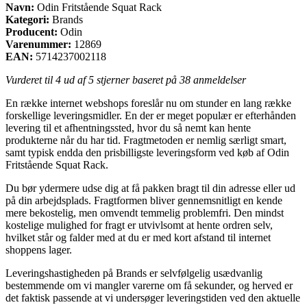
Navn:
Odin Fritstående Squat Rack
Kategori:
Brands
Producent:
Odin
Varenummer:
12869
EAN:
5714237002118
Vurderet til
4
ud af 5 stjerner baseret på
38
anmeldelser
En række internet webshops foreslår nu om stunder en lang række
forskellige leveringsmidler. En der er meget populær er efterhånden
levering til et afhentningssted, hvor du så nemt kan hente
produkterne når du har tid. Fragtmetoden er nemlig særligt smart,
samt typisk endda den prisbilligste leveringsform ved køb af Odin
Fritstående Squat Rack.
Du bør ydermere udse dig at få pakken bragt til din adresse eller ud
på din arbejdsplads. Fragtformen bliver gennemsnitligt en kende
mere bekostelig, men omvendt temmelig problemfri. Den mindst
kostelige mulighed for fragt er utvivlsomt at hente ordren selv,
hvilket står og falder med at du er med kort afstand til internet
shoppens lager.
Leveringshastigheden på Brands er selvfølgelig usædvanlig
bestemmende om vi mangler varerne om få sekunder, og herved er
det faktisk passende at vi undersøger leveringstiden ved den aktuelle