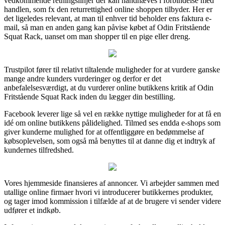
vedkommende retningslinjer der kan håndhæves i forbindelse med
handlen, som fx den returrettighed online shoppen tilbyder. Her er
det ligeledes relevant, at man til enhver tid beholder ens faktura e-
mail, så man en anden gang kan påvise købet af Odin Fritstående
Squat Rack, uanset om man shopper til en pige eller dreng.
Trustpilot fører til relativt tiltalende muligheder for at vurdere ganske
mange andre kunders vurderinger og derfor er det
anbefalelsesværdigt, at du vurderer online butikkens kritik af Odin
Fritstående Squat Rack inden du lægger din bestilling.
Facebook leverer lige så vel en række nyttige muligheder for at få en
idé om online butikkens pålidelighed. Tilmed ses endda e-shops som
giver kunderne mulighed for at offentliggøre en bedømmelse af
købsoplevelsen, som også må benyttes til at danne dig et indtryk af
kundernes tilfredshed.
Vores hjemmeside finansieres af annoncer. Vi arbejder sammen med
utallige online firmaer hvori vi introducerer butikkernes produkter,
og tager imod kommission i tilfælde af at de brugere vi sender videre
udfører et indkøb.