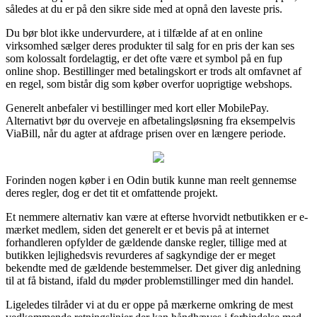
således at du er på den sikre side med at opnå den laveste pris.
Du bør blot ikke undervurdere, at i tilfælde af at en online
virksomhed sælger deres produkter til salg for en pris der kan ses
som kolossalt fordelagtig, er det ofte være et symbol på en fup
online shop. Bestillinger med betalingskort er trods alt omfavnet af
en regel, som bistår dig som køber overfor uoprigtige webshops.
Generelt anbefaler vi bestillinger med kort eller MobilePay.
Alternativt bør du overveje en afbetalingsløsning fra eksempelvis
ViaBill, når du agter at afdrage prisen over en længere periode.
Forinden nogen køber i en Odin butik kunne man reelt gennemse
deres regler, dog er det tit et omfattende projekt.
Et nemmere alternativ kan være at efterse hvorvidt netbutikken er e-
mærket medlem, siden det generelt er et bevis på at internet
forhandleren opfylder de gældende danske regler, tillige med at
butikken lejlighedsvis revurderes af sagkyndige der er meget
bekendte med de gældende bestemmelser. Det giver dig anledning
til at få bistand, ifald du møder problemstillinger med din handel.
Ligeledes tilråder vi at du er oppe på mærkerne omkring de mest