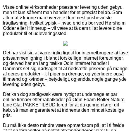
Visse online virksomheder præsterer levering uden gebyr,
men tit kun såfremt man handler for et præcist beløb. Som
alternativ kunne man overveje den mest prisbevidste
fragtløsning, hvilket typisk – hvad end du bor ved Hørsholm,
Odder eller Hinnerup – vil være at få dem til at levere dine
produkter til et udleveringssted.
Det har vist sig at være rigtig ligetil for internetbrugere at lave
prissammenligning i blandt forskellige internet forretninger,
og derved har en lang række Odin internet handler i
Danmark set sig nødsaget til at nedsætte priserne på mange
af deres produkter – til piger og drenge, og yderligere også
til mænd og kvinder – betydeligt, og endda nogle gange yde
levering uden gebyr.
Det kan dog stadigvæk være nyttigt at undersøge et par
online firmaer efter rabatkoder på Odin Foam Roller Nature-
Line Glat PAKKETILBUD forud for at du gennemfører dit
køb, så man er garanteret at indhente den mindst kostelige
pris.
Du må ikke desto mindre være opmærksom på, at i tilfælde
af at en forhandler på nettet afhænder deres varer til en