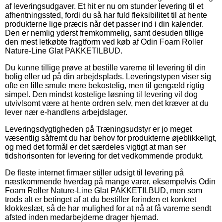
af leveringsudgaver. Et hit er nu om stunder levering til et
afhentningssted, fordi du så har fuld fleksibilitet til at hente
produkterne lige præcis når det passer ind i din kalender.
Den er nemlig yderst fremkommelig, samt desuden tillige
den mest letkøbte fragtform ved køb af Odin Foam Roller
Nature-Line Glat PAKKETILBUD.
Du kunne tillige prøve at bestille varerne til levering til din
bolig eller ud på din arbejdsplads. Leveringstypen viser sig
ofte en lille smule mere bekostelig, men til gengæld rigtig
simpel. Den mindst kostelige løsning til levering vil dog
utvivlsomt være at hente ordren selv, men det kræver at du
lever nær e-handlens arbejdslager.
Leveringsdygtigheden på Træningsudstyr er jo meget
væsentlig såfremt du har behov for produkterne øjeblikkeligt,
og med det formål er det særdeles vigtigt at man ser
tidshorisonten for levering for det vedkommende produkt.
De fleste internet firmaer stiller udsigt til levering på
næstkommende hverdag på mange varer, eksempelvis Odin
Foam Roller Nature-Line Glat PAKKETILBUD, men som
trods alt er betinget af at du bestiller forinden et konkret
klokkeslæt, så de har mulighed for at nå at få varerne sendt
afsted inden medarbejderne drager hjemad.