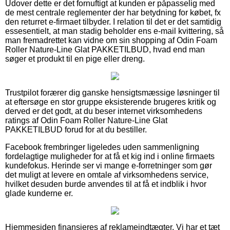
Udover dette er det fornuftigt at kunden er påpasselig med
de mest centrale reglementer der har betydning for købet, fx
den returret e-firmaet tilbyder. I relation til det er det samtidig
essesentielt, at man stadig beholder ens e-mail kvittering, så
man fremadrettet kan vidne om sin shopping af Odin Foam
Roller Nature-Line Glat PAKKETILBUD, hvad end man
søger et produkt til en pige eller dreng.
Trustpilot forærer dig ganske hensigtsmæssige løsninger til
at eftersøge en stor gruppe eksisterende brugeres kritik og
derved er det godt, at du beser internet virksomhedens
ratings af Odin Foam Roller Nature-Line Glat
PAKKETILBUD forud for at du bestiller.
Facebook frembringer ligeledes uden sammenligning
fordelagtige muligheder for at få et kig ind i online firmaets
kundefokus. Herinde ser vi mange e-forretninger som gør
det muligt at levere en omtale af virksomhedens service,
hvilket desuden burde anvendes til at få et indblik i hvor
glade kunderne er.
Hjemmesiden finansieres af reklameindtægter. Vi har et tæt