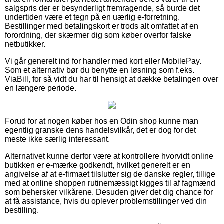
salgspris der er besynderligt fremragende, så burde det
undertiden være et tegn på en uærlig e-forretning.
Bestillinger med betalingskort er trods alt omfattet af en
forordning, der skærmer dig som køber overfor falske
netbutikker.
Vi går generelt ind for handler med kort eller MobilePay.
Som et alternativ bør du benytte en løsning som f.eks.
ViaBill, for så vidt du har til hensigt at dække betalingen over
en længere periode.
Forud for at nogen køber hos en Odin shop kunne man
egentlig granske dens handelsvilkår, det er dog for det
meste ikke særlig interessant.
Alternativet kunne derfor være at kontrollere hvorvidt online
butikken er e-mærke godkendt, hvilket generelt er en
angivelse af at e-firmaet tilslutter sig de danske regler, tillige
med at online shoppen rutinemæssigt kigges til af fagmænd
som behersker vilkårene. Desuden giver det dig chance for
at få assistance, hvis du oplever problemstillinger ved din
bestilling.