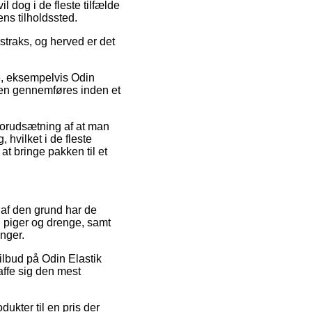
l dog i de fleste tilfælde
ns tilholdssted.
straks, og herved er det
e, eksempelvis Odin
nen gennemføres inden et
.
 forudsætning af at man
 hvilket i de fleste
t bringe pakken til et
g af den grund har de
l piger og drenge, samt
nger.
tilbud på Odin Elastik
ffe sig den mest
dukter til en pris der