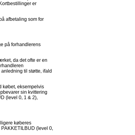
ortbestillinger er
på afbetaling som for
gge på forhandlerens
rket, da det ofte er en
forhandleren
nledning til støtte, ifald
ed købet, eksempelvis
opbevarer sin kvittering
(level 0, 1 & 2),
dligere køberes
tik PAKKETILBUD (level 0,