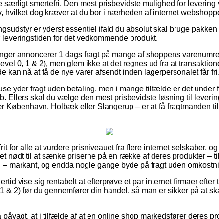
ge særligt smertefri. Den mest prisbevidste mulighed for levering vi
v, hvilket dog kræver at du bor i nærheden af internet webshoppe
gsudstyr er yderst essentiel ifald du absolut skal bruge pakken 
er leveringstiden for det vedkommende produkt.
tninger annoncerer 1 dags fragt på mange af shoppens varenumr
el 0, 1 & 2), men glem ikke at det regnes ud fra at transaktio
de kan nå at få de nye varer afsendt inden lagerpersonalet får fri
use yder fragt uden betaling, men i mange tilfælde er det under
. Ellers skal du vælge den mest prisbevidste løsning til levering,
r København, Holbæk eller Slangerup – er at få fragtmanden til a
rit for alle at vurdere prisniveauet fra flere internet selskaber, o
t nødt til at sænke priserne på en række af deres produkter – ti
d – markant, og endda nogle gange byde på fragt uden omkostni
rtid vise sig rentabelt at efterprøve et par internet firmaer efter 
& 2) før du gennemfører din handel, så man er sikker på at ska
 påvagt, at i tilfælde af at en online shop markedsfører deres pro