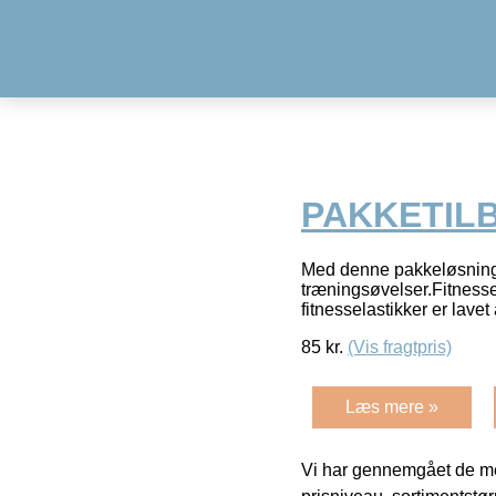
PAKKETILBU
Med denne pakkeløsning a
træningsøvelser.Fitnesse
fitnesselastikker er lavet
85
kr.
(Vis fragtpris)
Læs mere »
Vi har gennemgået de mes