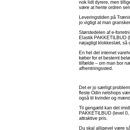
nok lidt dyrere, men tilli
være at hente ordren sel
Leveringstiden på Trænin
jo vigtigt at man gransk
Størstedelen af e-forre
Elastik PAKKETILBUD (lev
nøjagtigt klokkeslæt, så 
En hel del internet vareh
køber for et bestemt beløb
tilfælde – om man bor næ
afhentningssted.
Det er jo særligt problemf
fleste Odin netshops være
også til kvinder og mæn
Til gengæld kan det imidle
PAKKETILBUD (level 0, 1 
attraktive pris.
Du skal alligevel være så