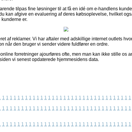
rende tilpas fine løsninger til at få en idé om e-handlens kunde
du kan afgive en evaluering af deres købsoplevelse, hvilket ogs
e kunderne er.
ret af reklamer. Vi har aftaler med adskillige internet outlets hv
n når den bruger vi sender videre fuldfører en ordre.
nline forretninger ajourføres ofte, men man kan ikke stille os an
 siden vi senest opdaterede hjemmesidens data.
1
1
1
1
1
1
1
1
1
1
1
1
1
1
1
1
1
1
1
1
1
1
1
1
1
1
1
1
1
1
1
1
1
1
1
1
1
1
1
1
1
1
1
1
1
1
1
1
1
1
1
1
1
1
1
1
1
1
1
1
1
1
1
1
1
1
1
1
1
1
1
1
1
1
1
1
1
1
1
1
1
1
1
1
1
1
1
1
1
1
1
1
1
1
1
1
1
1
1
1
1
1
1
1
1