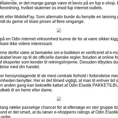
tiltalende, er det mange gange være et bevis på en fup e-shop. K
forordning, hvilket skærmer os imod fup internet outlets.
køb eller MobilePay. Som alternativ burde du benytte en løsning 
vidt du gerne vil klare prisen af flere omgange.
r på en Odin internet virksomhed kunne de for at være sikker ki
 bare ikke videre interessant.
nne derfor være at bemærke om e-butikken er verificeret af e-mæ
skabet lever op til de officielle danske regler, foruden at online 
 eksperter som kender til retningslinjerne. Desuden tilbydes du a
ndelse med din handel.
u er hensynstagende til de mest centrale forhold i forbindelse m
omheden benytter. Her er det tilmed vigtigt, at man til enhver tid 
en anden gang kan bekræfte købet af Odin Elastik PAKKETILBUD 
ndkøb til en herre eller dame.
 lang række passelige chancer for at eftersøge en stor gruppe ti
und er det smart, at du læser e-shoppens ratings af Odin Elas
 ordre.