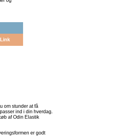
mer og
Link
u om stunder at få
 passer ind i din hverdag.
 køb af Odin Elastik
everingsformen er godt