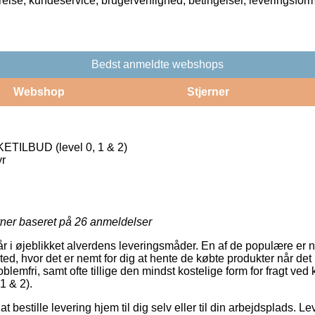
rrelse, kundeservice, brugervenlighed, betingelser, leveringsfor
Bedst anmeldte webshops
Webshop
Stjerner
ETILBUD (level 0, 1 & 2)
r
rner baseret på
26
anmeldelser
r i øjeblikket alverdens leveringsmåder. En af de populære er n
sted, hvor det er nemt for dig at hente de købte produkter når det
oblemfri, samt ofte tillige den mindst kostelige form for fragt ved
1 & 2).
 bestille levering hjem til dig selv eller til din arbejdsplads. L