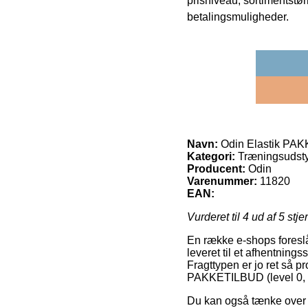
prisniveau, sortimentstø
betalingsmuligheder.
Navn:
Odin Elastik PAKK
Kategori:
Træningsudsty
Producent:
Odin
Varenummer:
11820
EAN:
Vurderet til
4
ud af 5 stje
En række e-shops foreslå
leveret til et afhentnings
Fragttypen er jo ret så pr
PAKKETILBUD (level 0, 
Du kan også tænke over at