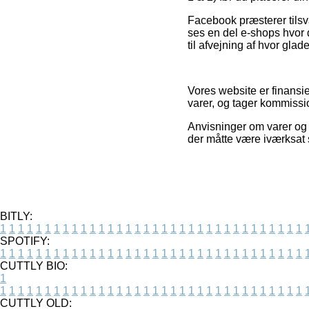
Facebook præsterer tilsva
ses en del e-shops hvor 
til afvejning af hvor glad
Vores website er finansie
varer, og tager kommissio
Anvisninger om varer og o
der måtte være iværksat
BITLY:
1
1
1
1
1
1
1
1
1
1
1
1
1
1
1
1
1
1
1
1
1
1
1
1
1
1
1
1
1
1
1
1
1
1
SPOTIFY:
1
1
1
1
1
1
1
1
1
1
1
1
1
1
1
1
1
1
1
1
1
1
1
1
1
1
1
1
1
1
1
1
1
1
CUTTLY BIO:
1
1
1
1
1
1
1
1
1
1
1
1
1
1
1
1
1
1
1
1
1
1
1
1
1
1
1
1
1
1
1
1
1
1
1
CUTTLY OLD: