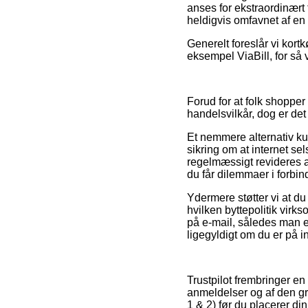
anses for ekstraordinært 
heldigvis omfavnet af en 
Generelt foreslår vi kort
eksempel ViaBill, for så 
Forud for at folk shoppe
handelsvilkår, dog er det
Et nemmere alternativ ku
sikring om at internet sel
regelmæssigt revideres af
du får dilemmaer i forbi
Ydermere støtter vi at d
hvilken byttepolitik virks
på e-mail, således man 
ligegyldigt om du er på i
Trustpilot frembringer en
anmeldelser og af den gr
1 & 2) før du placerer din