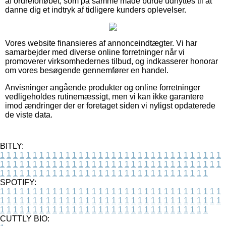
af ordreforløbet, som på samme måde burde udnyttes til at
danne dig et indtryk af tidligere kunders oplevelser.
Vores website finansieres af annonceindtægter. Vi har
samarbejder med diverse online forretninger når vi
promoverer virksomhedernes tilbud, og indkasserer honorar
om vores besøgende gennemfører en handel.
Anvisninger angående produkter og online forretninger
vedligeholdes rutinemæssigt, men vi kan ikke garantere
imod ændringer der er foretaget siden vi nyligst opdaterede
de viste data.
BITLY:
1
1
1
1
1
1
1
1
1
1
1
1
1
1
1
1
1
1
1
1
1
1
1
1
1
1
1
1
1
1
1
1
1
1
1
1
1
1
1
1
1
1
1
1
1
1
1
1
1
1
1
1
1
1
1
1
1
1
1
1
1
1
1
1
1
1
1
1
1
1
1
1
1
1
1
1
1
1
1
1
1
1
1
1
1
1
1
1
1
1
1
1
1
1
1
1
1
1
1
1
SPOTIFY:
1
1
1
1
1
1
1
1
1
1
1
1
1
1
1
1
1
1
1
1
1
1
1
1
1
1
1
1
1
1
1
1
1
1
1
1
1
1
1
1
1
1
1
1
1
1
1
1
1
1
1
1
1
1
1
1
1
1
1
1
1
1
1
1
1
1
1
1
1
1
1
1
1
1
1
1
1
1
1
1
1
1
1
1
1
1
1
1
1
1
1
1
1
1
1
1
1
1
1
1
CUTTLY BIO: