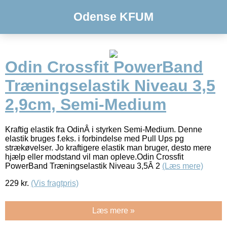
Odense KFUM
Odin Crossfit PowerBand
Træningselastik Niveau 3,5
2,9cm, Semi-Medium
Kraftig elastik fra OdinÂ i styrken Semi-Medium. Denne
elastik bruges f.eks. i forbindelse med Pull Ups pg
strækøvelser. Jo kraftigere elastik man bruger, desto mere
hjælp eller modstand vil man opleve.Odin Crossfit
PowerBand Træningselastik Niveau 3,5Â 2
(Læs mere)
229
kr.
(Vis fragtpris)
Læs mere »