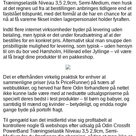
Træningselastik Niveau 3,5 2,9cm, Semi-Medium, men husk
at det regnes ud fra at bestillingen anbringes tidligere end et
fastslået tidspunkt, med det formål at de har en chance for at
nå at få varerne fikset inden lagerpersonalet holder fyraften.
Indtil flere internet virksomheder byder på levering uden
betaling, men typisk er det under forudsætning af at der
bestilles for en konkret pris. Alternativt skal man snuppe den
prisbilligste mulighed for levering, som typisk – uden hensyn
til om du bor ved Hørsholm, Hillerød eller Jyllinge – vil være
at få bragt dine produkter til en pakkeshop.
Det er efterhånden virkelig praktisk for enhver at
sammenligne priser (via fx PriceRunner) på tværs af
webbutikker, og herved har flere Odin forhandlere på nettet
ikke kunne lade være med at nedsætte udsalgspriserne på
specielt deres bedst i test produkter – til børn og babyer, og
samtidig til mænd og kvinder – betydeligt, og endda nogle
gange byde på portofri fragt.
Til gengæld kan det imidlertid vise sig profitabelt at
kontrollere nogle få webshops efter udsalg på Odin Crossfit
PowerBand Træningselastik Niveau 3,5 2,9cm, Semi-