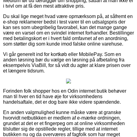
Medium før du færdiggør din shopping, sådan at man ikke er
i tvivl om at få den mest attraktive pris.
Du skal lige meget hvad være opmærksom på, at såfremt en
e-shop reklamerer bedst i test varer til en udsalgspris der
kan ses som ubegribelig favorabel, kan det mange gange
være en varsel om en svindel internet forhandler. Bestillinger
med betalingskort er i hvert fald omfavnet af en anordning,
som støtter dig som kunde imod falske online varehuse.
Vi går generelt ind for kortkøb eller MobilePay. Som en
anden løsning bør du vælge en løsning på afbetaling fra
eksempelvis ViaBill, for så vidt du agter at klare prisen over
et længere tidsrum.
Forinden folk shopper hos en Odin internet butik behøver
man til hver en tid have øje for virksomhedens
handelsaftale, det er dog bare ikke videre spændende.
En anden valgmulighed kunne måske være at granske
hvorvidt netbutikken er medlem af e-mærke ordningen,
grundet at det er et fingerpeg om at online virksomheden
tilslutter sig de opstillede regler, tillige med at internet
butikken nu og da overværes af fagfolk som har meget