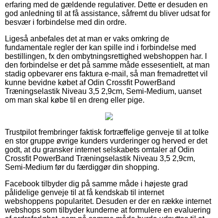
erfaring med de gældende regulativer. Dette er desuden en
god anledning til at få assistance, såfremt du bliver udsat for
besvær i forbindelse med din ordre.
Ligeså anbefales det at man er vaks omkring de
fundamentale regler der kan spille ind i forbindelse med
bestillingen, fx den ombytningsrettighed webshoppen har. I
den forbindelse er det på samme måde essesentielt, at man
stadig opbevarer ens faktura e-mail, så man fremadrettet vil
kunne bevidne købet af Odin Crossfit PowerBand
Træningselastik Niveau 3,5 2,9cm, Semi-Medium, uanset
om man skal købe til en dreng eller pige.
Trustpilot frembringer faktisk fortræffelige genveje til at tolke
en stor gruppe øvrige kunders vurderinger og herved er det
godt, at du gransker internet selskabets omtaler af Odin
Crossfit PowerBand Træningselastik Niveau 3,5 2,9cm,
Semi-Medium før du færdiggør din shopping.
Facebook tilbyder dig på samme måde i højeste grad
pålidelige genveje til at få kendskab til internet
webshoppens popularitet. Desuden er der en række internet
webshops som tilbyder kunderne at formulere en evaluering