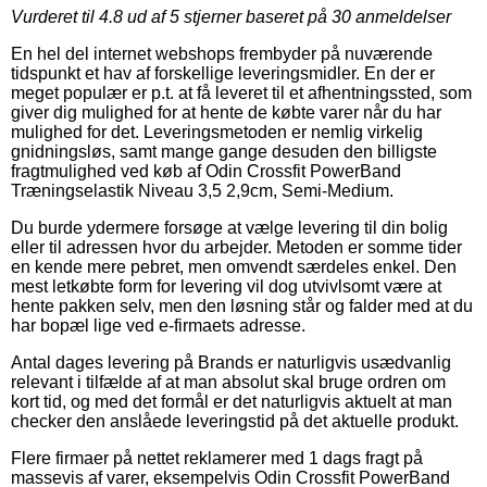
Vurderet til
4.8
ud af 5 stjerner baseret på
30
anmeldelser
En hel del internet webshops frembyder på nuværende
tidspunkt et hav af forskellige leveringsmidler. En der er
meget populær er p.t. at få leveret til et afhentningssted, som
giver dig mulighed for at hente de købte varer når du har
mulighed for det. Leveringsmetoden er nemlig virkelig
gnidningsløs, samt mange gange desuden den billigste
fragtmulighed ved køb af Odin Crossfit PowerBand
Træningselastik Niveau 3,5 2,9cm, Semi-Medium.
Du burde ydermere forsøge at vælge levering til din bolig
eller til adressen hvor du arbejder. Metoden er somme tider
en kende mere pebret, men omvendt særdeles enkel. Den
mest letkøbte form for levering vil dog utvivlsomt være at
hente pakken selv, men den løsning står og falder med at du
har bopæl lige ved e-firmaets adresse.
Antal dages levering på Brands er naturligvis usædvanlig
relevant i tilfælde af at man absolut skal bruge ordren om
kort tid, og med det formål er det naturligvis aktuelt at man
checker den anslåede leveringstid på det aktuelle produkt.
Flere firmaer på nettet reklamerer med 1 dags fragt på
massevis af varer, eksempelvis Odin Crossfit PowerBand