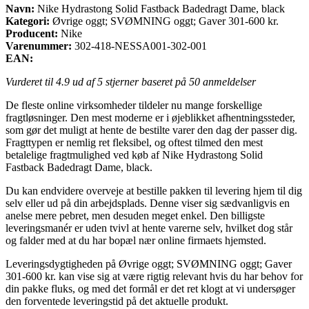
Navn:
Nike Hydrastong Solid Fastback Badedragt Dame, black
Kategori:
Øvrige oggt; SVØMNING oggt; Gaver 301-600 kr.
Producent:
Nike
Varenummer:
302-418-NESSA001-302-001
EAN:
Vurderet til
4.9
ud af 5 stjerner baseret på
50
anmeldelser
De fleste online virksomheder tildeler nu mange forskellige
fragtløsninger. Den mest moderne er i øjeblikket afhentningssteder,
som gør det muligt at hente de bestilte varer den dag der passer dig.
Fragttypen er nemlig ret fleksibel, og oftest tilmed den mest
betalelige fragtmulighed ved køb af Nike Hydrastong Solid
Fastback Badedragt Dame, black.
Du kan endvidere overveje at bestille pakken til levering hjem til dig
selv eller ud på din arbejdsplads. Denne viser sig sædvanligvis en
anelse mere pebret, men desuden meget enkel. Den billigste
leveringsmanér er uden tvivl at hente varerne selv, hvilket dog står
og falder med at du har bopæl nær online firmaets hjemsted.
Leveringsdygtigheden på Øvrige oggt; SVØMNING oggt; Gaver
301-600 kr. kan vise sig at være rigtig relevant hvis du har behov for
din pakke fluks, og med det formål er det ret klogt at vi undersøger
den forventede leveringstid på det aktuelle produkt.