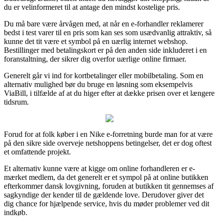
du er velinformeret til at antage den mindst kostelige pris.
Du må bare være årvågen med, at når en e-forhandler reklamerer
bedst i test varer til en pris som kan ses som usædvanlig attraktiv, så
kunne det tit være et symbol på en uærlig internet webshop.
Bestillinger med betalingskort er på den anden side inkluderet i en
foranstaltning, der sikrer dig overfor uærlige online firmaer.
Generelt går vi ind for kortbetalinger eller mobilbetaling. Som en
alternativ mulighed bør du bruge en løsning som eksempelvis
ViaBill, i tilfælde af at du higer efter at dække prisen over et længere
tidsrum.
Forud for at folk køber i en Nike e-forretning burde man for at være
på den sikre side overveje netshoppens betingelser, det er dog oftest
et omfattende projekt.
Et alternativ kunne være at kigge om online forhandleren er e-
mærket medlem, da det generelt er et sympol på at online butikken
efterkommer dansk lovgivning, foruden at butikken tit gennemses af
sagkyndige der kender til de gældende love. Derudover giver det
dig chance for hjælpende service, hvis du møder problemer ved dit
indkøb.