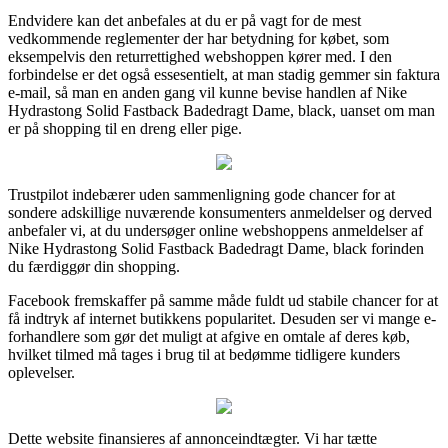
Endvidere kan det anbefales at du er på vagt for de mest
vedkommende reglementer der har betydning for købet, som
eksempelvis den returrettighed webshoppen kører med. I den
forbindelse er det også essesentielt, at man stadig gemmer sin faktura
e-mail, så man en anden gang vil kunne bevise handlen af Nike
Hydrastong Solid Fastback Badedragt Dame, black, uanset om man
er på shopping til en dreng eller pige.
Trustpilot indebærer uden sammenligning gode chancer for at
sondere adskillige nuværende konsumenters anmeldelser og derved
anbefaler vi, at du undersøger online webshoppens anmeldelser af
Nike Hydrastong Solid Fastback Badedragt Dame, black forinden
du færdiggør din shopping.
Facebook fremskaffer på samme måde fuldt ud stabile chancer for at
få indtryk af internet butikkens popularitet. Desuden ser vi mange e-
forhandlere som gør det muligt at afgive en omtale af deres køb,
hvilket tilmed må tages i brug til at bedømme tidligere kunders
oplevelser.
Dette website finansieres af annonceindtægter. Vi har tætte