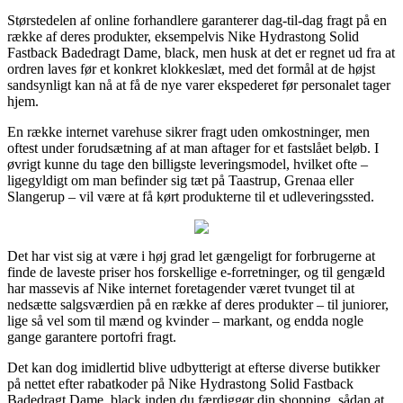
Størstedelen af online forhandlere garanterer dag-til-dag fragt på en
række af deres produkter, eksempelvis Nike Hydrastong Solid
Fastback Badedragt Dame, black, men husk at det er regnet ud fra at
ordren laves før et konkret klokkeslæt, med det formål at de højst
sandsynligt kan nå at få de nye varer ekspederet før personalet tager
hjem.
En række internet varehuse sikrer fragt uden omkostninger, men
oftest under forudsætning af at man aftager for et fastslået beløb. I
øvrigt kunne du tage den billigste leveringsmodel, hvilket ofte –
ligegyldigt om man befinder sig tæt på Taastrup, Grenaa eller
Slangerup – vil være at få kørt produkterne til et udleveringssted.
Det har vist sig at være i høj grad let gængeligt for forbrugerne at
finde de laveste priser hos forskellige e-forretninger, og til gengæld
har massevis af Nike internet foretagender været tvunget til at
nedsætte salgsværdien på en række af deres produkter – til juniorer,
lige så vel som til mænd og kvinder – markant, og endda nogle
gange garantere portofri fragt.
Det kan dog imidlertid blive udbytterigt at efterse diverse butikker
på nettet efter rabatkoder på Nike Hydrastong Solid Fastback
Badedragt Dame, black inden du færdiggør din shopping, sådan at