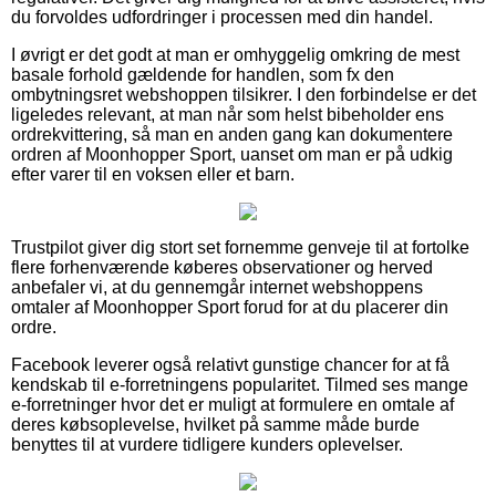
du forvoldes udfordringer i processen med din handel.
I øvrigt er det godt at man er omhyggelig omkring de mest
basale forhold gældende for handlen, som fx den
ombytningsret webshoppen tilsikrer. I den forbindelse er det
ligeledes relevant, at man når som helst bibeholder ens
ordrekvittering, så man en anden gang kan dokumentere
ordren af Moonhopper Sport, uanset om man er på udkig
efter varer til en voksen eller et barn.
Trustpilot giver dig stort set fornemme genveje til at fortolke
flere forhenværende køberes observationer og herved
anbefaler vi, at du gennemgår internet webshoppens
omtaler af Moonhopper Sport forud for at du placerer din
ordre.
Facebook leverer også relativt gunstige chancer for at få
kendskab til e-forretningens popularitet. Tilmed ses mange
e-forretninger hvor det er muligt at formulere en omtale af
deres købsoplevelse, hvilket på samme måde burde
benyttes til at vurdere tidligere kunders oplevelser.