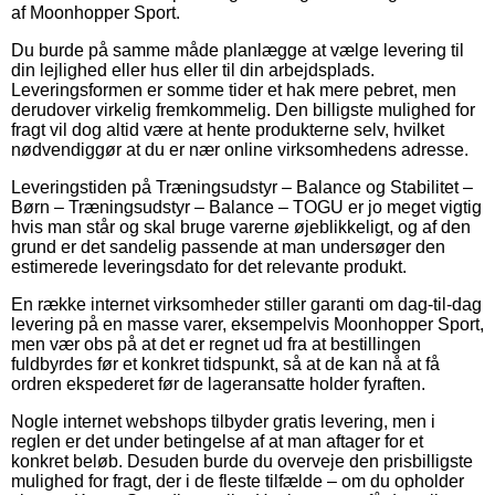
af Moonhopper Sport.
Du burde på samme måde planlægge at vælge levering til
din lejlighed eller hus eller til din arbejdsplads.
Leveringsformen er somme tider et hak mere pebret, men
derudover virkelig fremkommelig. Den billigste mulighed for
fragt vil dog altid være at hente produkterne selv, hvilket
nødvendiggør at du er nær online virksomhedens adresse.
Leveringstiden på Træningsudstyr – Balance og Stabilitet –
Børn – Træningsudstyr – Balance – TOGU er jo meget vigtig
hvis man står og skal bruge varerne øjeblikkeligt, og af den
grund er det sandelig passende at man undersøger den
estimerede leveringsdato for det relevante produkt.
En række internet virksomheder stiller garanti om dag-til-dag
levering på en masse varer, eksempelvis Moonhopper Sport,
men vær obs på at det er regnet ud fra at bestillingen
fuldbyrdes før et konkret tidspunkt, så at de kan nå at få
ordren ekspederet før de lageransatte holder fyraften.
Nogle internet webshops tilbyder gratis levering, men i
reglen er det under betingelse af at man aftager for et
konkret beløb. Desuden burde du overveje den prisbilligste
mulighed for fragt, der i de fleste tilfælde – om du opholder