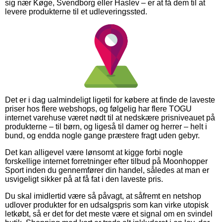
sig nær Køge, Svendborg eller Haslev – er at få dem til at
levere produkterne til et udleveringssted.
Det er i dag ualmindeligt ligetil for købere at finde de laveste
priser hos flere webshops, og følgelig har flere TOGU
internet varehuse været nødt til at nedskære prisniveauet på
produkterne – til børn, og ligeså til damer og herrer – helt i
bund, og endda nogle gange præstere fragt uden gebyr.
Det kan alligevel være lønsomt at kigge forbi nogle
forskellige internet forretninger efter tilbud på Moonhopper
Sport inden du gennemfører din handel, således at man er
usvigeligt sikker på at få fat i den laveste pris.
Du skal imidlertid være så påvagt, at såfremt en netshop
udlover produkter for en udsalgspris som kan virke utopisk
letkøbt, så er det for det meste være et signal om en svindel