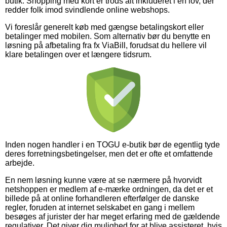
butik. Shopping med kort er trods alt inkluderet i en lov, der
redder folk imod svindlende online webshops.
Vi foreslår generelt køb med gængse betalingskort eller
betalinger med mobilen. Som alternativ bør du benytte en
løsning på afbetaling fra fx ViaBill, forudsat du hellere vil
klare betalingen over et længere tidsrum.
Inden nogen handler i en TOGU e-butik bør de egentlig tyde
deres forretningsbetingelser, men det er ofte et omfattende
arbejde.
En nem løsning kunne være at se nærmere på hvorvidt
netshoppen er medlem af e-mærke ordningen, da det er et
billede på at online forhandleren efterfølger de danske
regler, foruden at internet selskabet en gang i mellem
besøges af jurister der har meget erfaring med de gældende
regulativer. Det giver dig mulighed for at blive assisteret, hvis