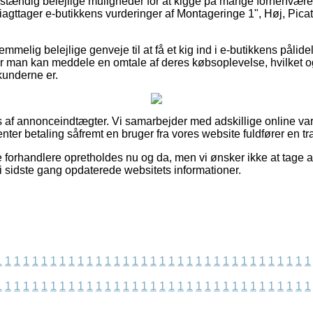
uldstændig belejlige muligheder for at kigge på mange forhenvær
u iagttager e-butikkens vurderinger af Montageringe 1", Høj, Pica
 temmelig belejlige genveje til at få et kig ind i e-butikkens pål
or man kan meddele en omtale af deres købsoplevelse, hvilket o
kunderne er.
s af annonceindtægter. Vi samarbejder med adskillige online v
nter betaling såfremt en bruger fra vores website fuldfører en tr
 forhandlere opretholdes nu og da, men vi ønsker ikke at tage a
vi sidste gang opdaterede websitets informationer.
1
1
1
1
1
1
1
1
1
1
1
1
1
1
1
1
1
1
1
1
1
1
1
1
1
1
1
1
1
1
1
1
1
1
1
1
1
1
1
1
1
1
1
1
1
1
1
1
1
1
1
1
1
1
1
1
1
1
1
1
1
1
1
1
1
1
1
1
1
1