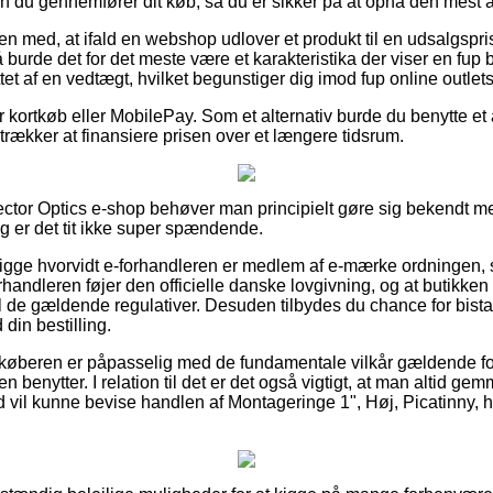
en du gennemfører dit køb, så du er sikker på at opnå den mest at
 med, at ifald en webshop udlover et produkt til en udsalgspri
 burde det for det meste være et karakteristika der viser en fup b
et af en vedtægt, hvilket begunstiger dig imod fup online outlets
for kortkøb eller MobilePay. Som et alternativ burde du benytte et
retrækker at finansiere prisen over et længere tidsrum.
Vector Optics e-shop behøver man principielt gøre sig bekendt me
g er det tit ikke super spændende.
t kigge hvorvidt e-forhandleren er medlem af e-mærke ordningen,
orhandleren føjer den officielle danske lovgivning, og at butikken 
l de gældende regulativer. Desuden tilbydes du chance for bista
din bestilling.
at køberen er påpasselig med de fundamentale vilkår gældende for
en benytter. I relation til det er det også vigtigt, at man altid ge
id vil kunne bevise handlen af Montageringe 1", Høj, Picatinny,