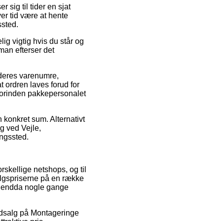
r sig til tider en sjat
ver tid være at hente
ssted.
ig vigtig hvis du står og
 man efterser det
f deres varenumre,
 ordren laves forud for
t forinden pakkepersonalet
n konkret sum. Alternativt
g ved Vejle,
ingssted.
orskellige netshops, og til
algspriserne på en række
 og endda nogle gange
 udsalg på Montageringe