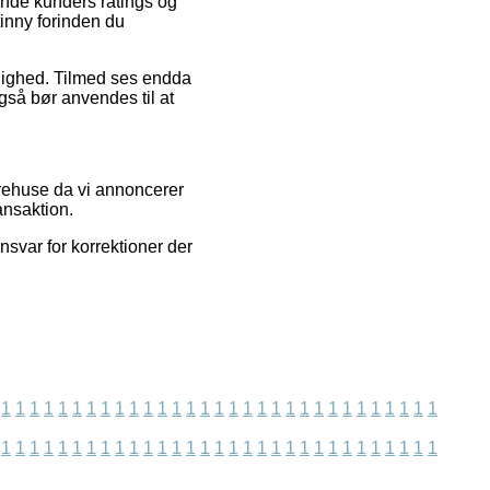
ende kunders ratings og
tinny forinden du
idelighed. Tilmed ses endda
gså bør anvendes til at
arehuse da vi annoncerer
ansaktion.
nsvar for korrektioner der
1
1
1
1
1
1
1
1
1
1
1
1
1
1
1
1
1
1
1
1
1
1
1
1
1
1
1
1
1
1
1
1
1
1
1
1
1
1
1
1
1
1
1
1
1
1
1
1
1
1
1
1
1
1
1
1
1
1
1
1
1
1