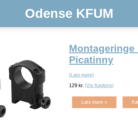
Odense KFUM
Montageringe 1
Picatinny
(Læs mere)
129
kr.
(Vis fragtpris)
Læs mere »
Kø