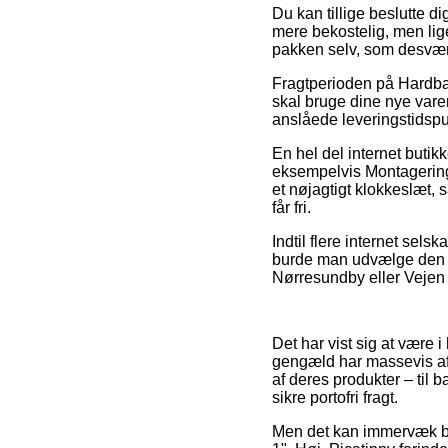
Du kan tillige beslutte dig
mere bekostelig, men lige
pakken selv, som desværre
Fragtperioden på Hardball
skal bruge dine nye varer 
anslåede leveringstidspu
En hel del internet butik
eksempelvis Montageringe
et nøjagtigt klokkeslæt, 
får fri.
Indtil flere internet sels
burde man udvælge den bi
Nørresundby eller Vejen – 
Det har vist sig at være i
gengæld har massevis af 
af deres produkter – til 
sikre portofri fragt.
Men det kan immervæk bli