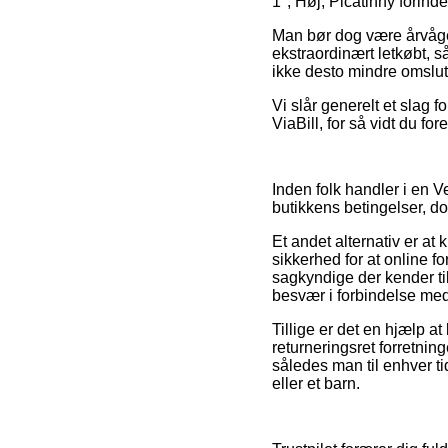
1", Høj, Picatinny forind
Man bør dog være årvågen
ekstraordinært letkøbt, så
ikke desto mindre omslutt
Vi slår generelt et slag 
ViaBill, for så vidt du fo
Inden folk handler i en 
butikkens betingelser, do
Et andet alternativ er a
sikkerhed for at online f
sagkyndige der kender ti
besvær i forbindelse med 
Tillige er det en hjælp 
returneringsret forretning
således man til enhver t
eller et barn.