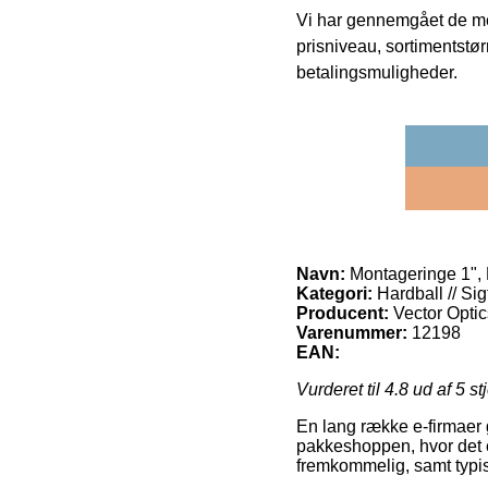
Vi har gennemgået de mes
prisniveau, sortimentstø
betalingsmuligheder.
Navn:
Montageringe 1", 
Kategori:
Hardball // Si
Producent:
Vector Optic
Varenummer:
12198
EAN:
Vurderet til
4.8
ud af 5 st
En lang række e-firmaer g
pakkeshoppen, hvor det e
fremkommelig, samt typis