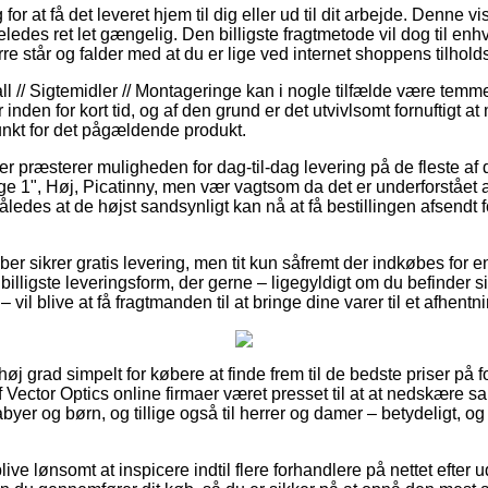
 for at få det leveret hjem til dig eller ud til dit arbejde. Denne vise
ledes ret let gængelig. Den billigste fragtmetode vil dog til enh
 står og falder med at du er lige ved internet shoppens tilhold
 // Sigtemidler // Montageringe kan i nogle tilfælde være temmel
inden for kort tid, og af den grund er det utvivlsomt fornuftigt at
nkt for det pågældende produkt.
ker præsterer muligheden for dag-til-dag levering på de fleste a
 1", Høj, Picatinny, men vær vagtsom da det er underforstået at
således at de højst sandsynligt kan nå at få bestillingen afsend
kaber sikrer gratis levering, men tit kun såfremt der indkøbes for e
lligste leveringsform, der gerne – ligegyldigt om du befinder si
vil blive at få fragtmanden til at bringe dine varer til et afhentn
 høj grad simpelt for købere at finde frem til de bedste priser på f
Vector Optics online firmaer været presset til at at nedskære s
babyer og børn, og tillige også til herrer og damer – betydeligt,
ve lønsomt at inspicere indtil flere forhandlere på nettet efter