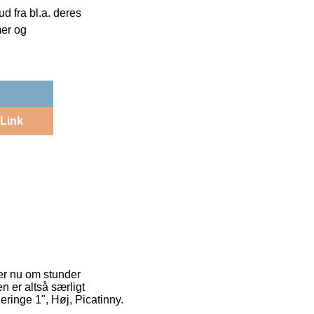
 fra bl.a. deres
mer og
Link
 er nu om stunder
n er altså særligt
ringe 1", Høj, Picatinny.