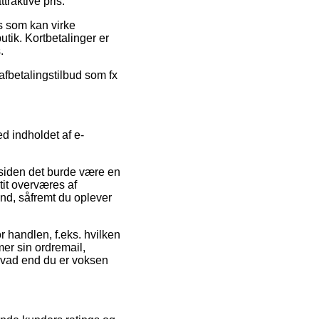
traktive pris.
s som kan virke
utik. Kortbetalinger er
.
 afbetalingstilbud som fx
d indholdet af e-
 siden det burde være en
tit overværes af
nd, såfremt du oplever
 handlen, f.eks. hvilken
mmer sin ordremail,
 hvad end du er voksen