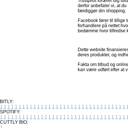
Trustpilot forærer dig f
derfor anbefaler vi, at d
færdiggør din shopping.
Facebook fører til tillige
forhandlere på nettet hv
bedømme hvor tilfredse 
Dette website finansiere
deres produkter, og indhe
Fakta om tilbud og online
kan være udført efter at 
BITLY:
1
1
1
1
1
1
1
1
1
1
1
1
1
1
1
1
1
1
1
1
1
1
1
1
1
1
1
1
1
1
1
1
1
1
SPOTIFY:
1
1
1
1
1
1
1
1
1
1
1
1
1
1
1
1
1
1
1
1
1
1
1
1
1
1
1
1
1
1
1
1
1
1
CUTTLY BIO:
1