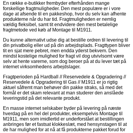
En række e-butikker frembyder efterhånden mange
forskellige fragtmuligheder. Den mest populære er i vore
dage at afsende til en pakkeshop, hvor du selv kan afhente
produkterne når du har tid. Fragtmuligheden er nemlig
vældig fleksibel, samt tit endvidere den mest betalelige
fragtmetode ved køb af Montage til M1911.
Du kunne alternativt udse dig at bestille ordren til levering til
din privatbolig eller ud på din arbejdsplads. Fragttypen bliver
tit en sjat mere pebret, men endda yderst bekvem. Den
mindst kostelige mulighed for fragt vil dog utvivlsomt være
selv at hente varerne, som dog beroer på at du lever tæt på
internet virksomhedens arbejdslager.
Fragtperioden på Hardball // Reservedele & Opgradering //
Reservedele & Opgradering til Gas // M1911 er jo rigtig
aktuel såfremt man behøver din pakke straks, så med det
formål er det skam relevant at man studerer den anslåede
leveringstid på det relevante produkt.
En masse internet selskaber byder på levering på næste
hverdag på en hel del produkter, eksempelvis Montage til
M1911, men som imidlertid er underforstået at bestillingen
anbringes før et fastsat klokkeslæt, med hensynstagen til at
de har mulighed for at nå at få produkterne pakket forud for