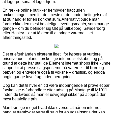
at lagerpersonalet tager hjem.
En række online butikker frembyder fragt uden
omkostninger, men for det meste er det under betingelse af
at du handler for en konkret sum. Alternativt burde man
foretrække den mest betalelige leveringsmanér, som mange
gange – om du befinder sig tæt på Silkeborg, Sønderborg
eller Haslev – er at få dem til at bringe varerne til et
afhentningssted.
Det er efterhånden ekstremt ligetil for købere at vurdere
prisniveauet i blandt forskellige internet selskaber, og på
grund af dette har utallige Element internet shops ikke kunne
slippe for at presse salgspriserne på varerne – til børn og
babyer, og endvidere også til voksne – drastisk, og endda
nogle gange love fragt uden beregning.
Dog kan det til hver en tid være indbringende at prøve et par
forskellige e-forhandlere efter udsalg på Montage til M1911
inden du køber, så man er usvigeligt sikker på at opnå den
mest betalelige pris.
Man bør lige meget hvad ikke overse, at når en internet
handler frembyder varer til salg for en udsalgspris der kan