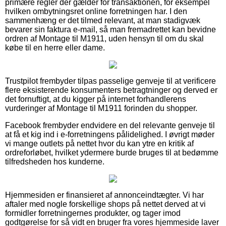
primære regler der gælder for transaktionen, for eksempel
hvilken ombytningsret online forretningen har. I den
sammenhæng er det tilmed relevant, at man stadigvæk
bevarer sin faktura e-mail, så man fremadrettet kan bevidne
ordren af Montage til M1911, uden hensyn til om du skal
købe til en herre eller dame.
Trustpilot frembyder tilpas passelige genveje til at verificere
flere eksisterende konsumenters betragtninger og derved er
det fornuftigt, at du kigger på internet forhandlerens
vurderinger af Montage til M1911 forinden du shopper.
Facebook frembyder endvidere en del relevante genveje til
at få et kig ind i e-forretningens pålidelighed. I øvrigt møder
vi mange outlets på nettet hvor du kan ytre en kritik af
ordreforløbet, hvilket ydermere burde bruges til at bedømme
tilfredsheden hos kunderne.
Hjemmesiden er finansieret af annonceindtægter. Vi har
aftaler med nogle forskellige shops på nettet derved at vi
formidler forretningernes produkter, og tager imod
godtgørelse for så vidt en bruger fra vores hjemmeside laver