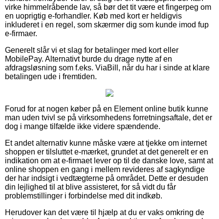
virke himmelråbende lav, så bør det tit være et fingerpeg om
en uoprigtig e-forhandler. Køb med kort er heldigvis
inkluderet i en regel, som skærmer dig som kunde imod fup
e-firmaer.
Generelt slår vi et slag for betalinger med kort eller
MobilePay. Alternativt burde du drage nytte af en
afdragsløsning som f.eks. ViaBill, når du har i sinde at klare
betalingen ude i fremtiden.
Forud for at nogen køber på en Element online butik kunne
man uden tvivl se på virksomhedens forretningsaftale, det er
dog i mange tilfælde ikke videre spændende.
Et andet alternativ kunne måske være at tjekke om internet
shoppen er tilsluttet e-mærket, grundet at det generelt er en
indikation om at e-firmaet lever op til de danske love, samt at
online shoppen en gang i mellem revideres af sagkyndige
der har indsigt i vedtægterne på området. Dette er desuden
din lejlighed til at blive assisteret, for så vidt du får
problemstillinger i forbindelse med dit indkøb.
Herudover kan det være til hjælp at du er vaks omkring de