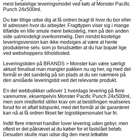
mest betalelige leveringsmodel ved køb af Monster Pacific
Punch 24x500ml.
Du bør tillige udse dig at få ordren bragt til hvor du bor eller
til adressen hvor du arbejder. Fragttypen viser sig i mange
tilfælde en lille smule mere bekostelig, men på den anden
side ualmindeligt overkommelig. Den mindst kostelige
leveringsversion kan ikke modsiges at være at hente
produkterne selv, som jo forudsætter at du har bopæl lige
ved webshoppens tilholdssted.
Leveringstiden på BRANDS > Monster kan være særligt
aktuel forudsat man mangler pakken nu og her, og med det
formål er det sandelig på sin plads at du ser nærmere på
den anslåede leveringstid ved det relevante produkt.
En del webbutikker udlover 1 hverdags levering på flere
varenumre, eksempelvis Monster Pacific Punch 24x500ml,
men som imidlertid stiller krav om at bestillingen realiseres
forud for et aftalt tidspunkt, med det formål at de garanteret
kan nå at få ordren fikset før logistikpersonalet har fri.
Indtil flere internet handler lover levering uden gebyr, men
oftest er det påkrævet at du køber for et fastslået beløb.
Desuden skulle man udse dig den mest letkøbte