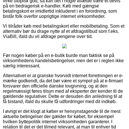
virke utopisk god, så kan det i nogle tilfælde være et bevis
på en bedragerisk e-handler. Køb med gængse
betalingskort er imidlertid inkluderet i en forordning, som
bistår folk overfor uoprigtige internet virksomheder.
Vi tilråder køb med betalingskort eller mobilbetaling. Som et
alternativ bør du drage nytte af et afdragstilbud som f.eks.
ViaBill, ifald du vil afdrage pengene over tid.
Før nogen køber på en e-butik burde man faktisk se på
virksomhedens handelsbetingelser, men det er i reglen ikke
særlig interessant.
Alternativet er at granske hvorvidt internet forretningen er e-
mærke godkendt, da det bør være et sympol på at e-firmaet
forsvarer den officielle danske lovgivning, og at den
regelmæssigt føres tilsyn med af eksperter der kender til de
gældende regulativer. Dette er desuden din anledning til at
få bistand, ifald du skulle få udfordringer med dit indkøb.
I øvrigt er det klogt at køber er hensynstagende til de mest
aktuelle betingelser der gælder for købet, for eksempel
hvilken byttepolitik internet virksomheden garanterer. I
relation til det er det tilmed relevant, at man til enhver tid