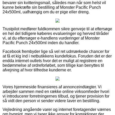
bevarer sin kvitteringsmail, således man når som helst vil
kunne bekræfte sin bestilling af Monster Pacific Punch
24x500ml, uafhængig om du er pige eller dreng.
Trustpilot medfører fuldkommen sikre genveje til at eftersøge
en hel del tidligere køberes evalueringer og herved tilråder
vi, at du eftersøger e-handlens vurderinger af Monster
Pacific Punch 24x500ml inden du handler.
Facebook frembyder lige så vel ret udmærkede chancer for
at få et kig ind i netbutikkens kundefokus. Foruden det er der
endda internet outlets hvor det er muligt at registrere en
bedømmelse af ordreforløbet, som tillige kan benyttes til
afvejning af hvor tilfredse kunderne er.
Vores hjemmeside finansieres af annonceindtægter. Vi
arbejder sammen med en række online virksomheder hvori
vi introducerer forretningernes tilbud, og tjener provision for
så vidt den person vi sender videre laver en bestilling.
Vejledning angående varer og internet foretagender værnes
om hyppigt, men vi tager ikke ansvar for korrektioner der