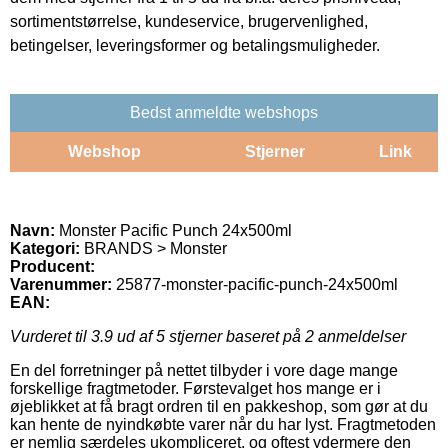
sortimentstørrelse, kundeservice, brugervenlighed,
betingelser, leveringsformer og betalingsmuligheder.
Bedst anmeldte webshops
Webshop
Stjerner
Link
Navn:
Monster Pacific Punch 24x500ml
Kategori:
BRANDS > Monster
Producent:
Varenummer:
25877-monster-pacific-punch-24x500ml
EAN:
Vurderet til
3.9
ud af 5 stjerner baseret på
2
anmeldelser
En del forretninger på nettet tilbyder i vore dage mange
forskellige fragtmetoder. Førstevalget hos mange er i
øjeblikket at få bragt ordren til en pakkeshop, som gør at du
kan hente de nyindkøbte varer når du har lyst. Fragtmetoden
er nemlig særdeles ukompliceret, og oftest ydermere den