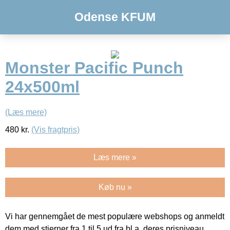
Odense KFUM
Monster Pacific Punch
24x500ml
(Læs mere)
480
kr.
(Vis fragtpris)
Læs mere »
Køb nu »
Vi har gennemgået de mest populære webshops og anmeldt
dem med stjerner fra 1 til 5 ud fra bl.a. deres prisniveau,